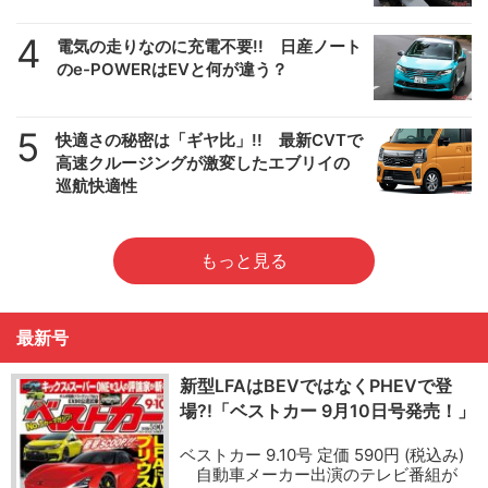
4
電気の走りなのに充電不要!! 日産ノート
のe-POWERはEVと何が違う？
5
快適さの秘密は「ギヤ比」!! 最新CVTで
高速クルージングが激変したエブリイの
巡航快適性
もっと見る
最新号
新型LFAはBEVではなくPHEVで登
場?!「ベストカー 9月10日号発売！」
ベストカー 9.10号 定価 590円 (税込み)
自動車メーカー出演のテレビ番組が