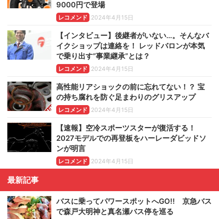
9000円で登場
レコメンド
2024年4月15日
【インタビュー】後継者がいない…。そんなバ
イクショップは連絡を！ レッドバロンが本気
で乗り出す“事業継承”とは？
レコメンド
2024年4月15日
高性能リアショックの前に忘れてない！？ 宝
の持ち腐れを防ぐ足まわりのグリスアップ
レコメンド
2024年4月15日
【速報】空冷スポーツスターが復活する！
2027モデルでの再登板をハーレーダビッドソ
ンが明言
レコメンド
2024年4月15日
最新記事
バスに乗ってパワースポットへGO!! 京急バス
で森戸大明神と真名瀬バス停を巡る