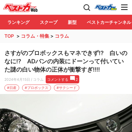
自動車情報誌「ベストカー」
Club
ランキング
スクープ
新型
ベストカーチャンネル
TOP
>
コラム・特集
>
コラム
さすがのプロボックスもマネできず!? 白いの
なに!? ADバンの内装にドーンって付いてい
た謎の白い物体の正体が衝撃すぎ!!!!
2024年4月15日
/ コラム
コメントする
2
#日産
#プロボックス
#サクシード