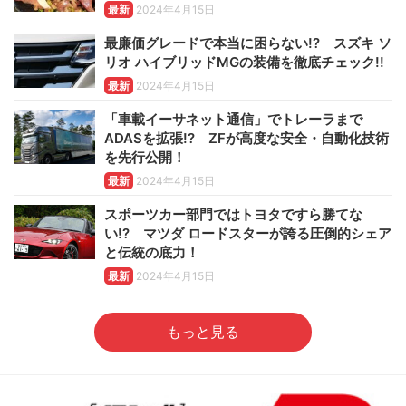
最新
2024年4月15日
最廉価グレードで本当に困らない!? スズキ ソ
リオ ハイブリッドMGの装備を徹底チェック!!
最新
2024年4月15日
「車載イーサネット通信」でトレーラまで
ADASを拡張!? ZFが高度な安全・自動化技術
を先行公開！
最新
2024年4月15日
スポーツカー部門ではトヨタですら勝てな
い!? マツダ ロードスターが誇る圧倒的シェア
と伝統の底力！
最新
2024年4月15日
もっと見る