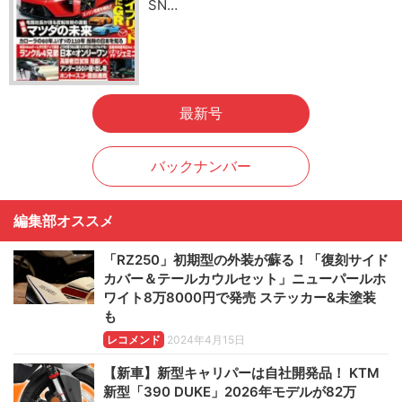
SN…
最新号
バックナンバー
編集部オススメ
「RZ250」初期型の外装が蘇る！「復刻サイド
カバー＆テールカウルセット」ニューパールホ
ワイト8万8000円で発売 ステッカー&未塗装
も
レコメンド
2024年4月15日
【新車】新型キャリパーは自社開発品！ KTM
新型「390 DUKE」2026年モデルが82万