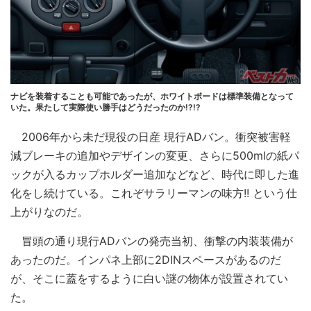
ナビを装着することも可能であったが、ホワイトボードは標準装備となって
いた。果たして実際使い勝手はどうだったのか!?!?
2006年から未だ現役の日産 現行ADバン。衝突被害軽
減ブレーキの追加やデザインの変更、さらに500mlの紙パ
ックが入るカップホルダー追加などなど、時代に即した進
化をし続けている。これぞサラリーマンの味方!! という仕
上がりなのだ。
冒頭の通り現行ADバンの発売当初、衝撃の内装装備が
あったのだ。インパネ上部に2DINスペースがあるのだ
が、そこに蓋をするように白い謎の物体が設置されてい
た。