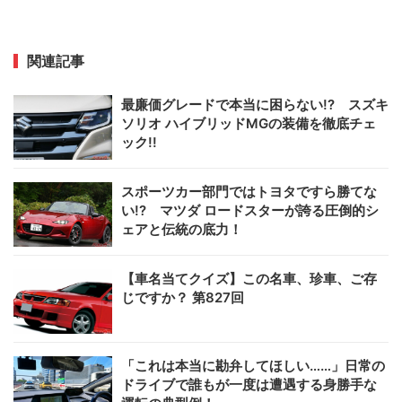
関連記事
最廉価グレードで本当に困らない!? スズキ
ソリオ ハイブリッドMGの装備を徹底チェ
ック!!
スポーツカー部門ではトヨタですら勝てな
い!? マツダ ロードスターが誇る圧倒的シ
ェアと伝統の底力！
【車名当てクイズ】この名車、珍車、ご存
じですか？ 第827回
「これは本当に勘弁してほしい……」日常の
ドライブで誰もが一度は遭遇する身勝手な