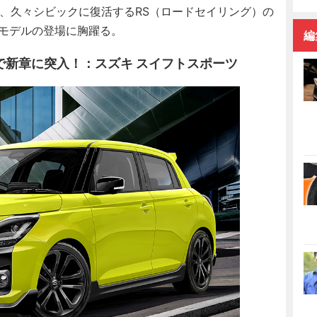
N、久々シビックに復活するRS（ロードセイリング）の
のモデルの登場に胸躍る。
編
で新章に突入！：スズキ スイフトスポーツ