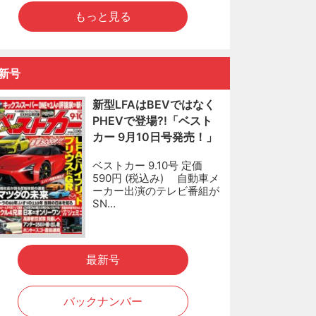
もっと見る
新号
新型LFAはBEVではなく
PHEVで登場?!「ベスト
カー 9月10日号発売！」
ベストカー 9.10号 定価
590円 (税込み) 自動車メ
ーカー出演のテレビ番組が
SN…
最新号
バックナンバー