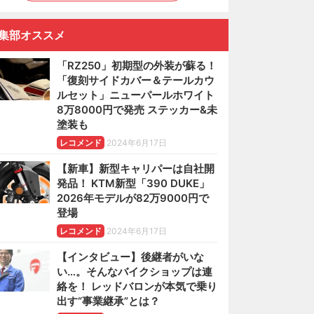
集部オススメ
「RZ250」初期型の外装が蘇る！
「復刻サイドカバー＆テールカウ
ルセット」ニューパールホワイト
8万8000円で発売 ステッカー&未
塗装も
レコメンド
2024年6月17日
【新車】新型キャリパーは自社開
発品！ KTM新型「390 DUKE」
2026年モデルが82万9000円で
登場
レコメンド
2024年6月17日
【インタビュー】後継者がいな
い…。そんなバイクショップは連
絡を！ レッドバロンが本気で乗り
出す“事業継承”とは？