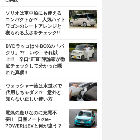
2
ソリオは車中泊にも使える
コンパクトか!? 人気ハイト
ワゴンのシートアレンジと
寝られる広さをチェック!!
3
BYDラッコはN-BOXの「パ
クリ」?? いや、それ以
上!? 辛口”正直”評論家が徹
底チェックして分かった隠
れた真価!!
4
ウォッシャー液は水道水で
代用しちゃダメ!? 意外と
知らない正しい使い方
5
電気の走りなのに充電不
要!! 日産ノートのe-
POWERはEVと何が違う？