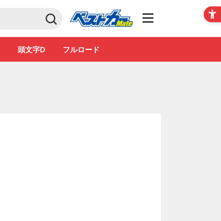
Club
ン
頭文字D
フルロード