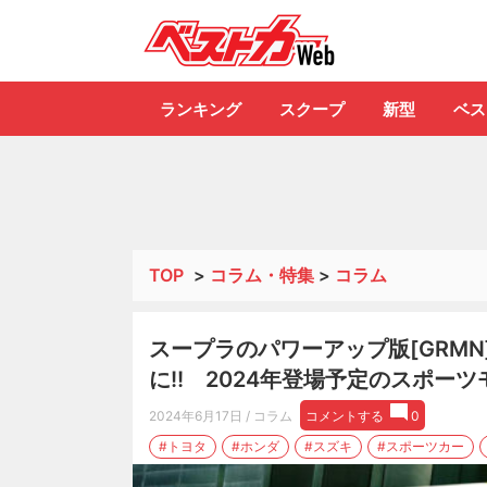
自動車情報誌「ベ
ランキング
スクープ
新型
ベス
TOP
>
コラム・特集
>
コラム
スープラのパワーアップ版[GRMN
に!! 2024年登場予定のスポーツ
2024年6月17日
/ コラム
コメントする
0
#トヨタ
#ホンダ
#スズキ
#スポーツカー