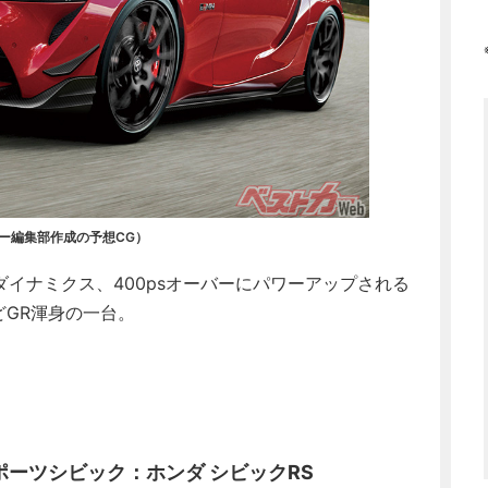
カー編集部作成の予想CG）
イナミクス、400psオーバーにパワーアップされる
どGR渾身の一台。
ーツシビック：ホンダ シビックRS