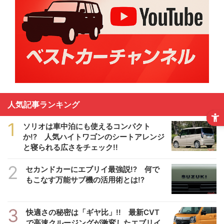
人気記事ランキング
1
ソリオは車中泊にも使えるコンパクト
か!? 人気ハイトワゴンのシートアレンジ
と寝られる広さをチェック!!
2
セカンドカーにエブリイ最強説!? 何で
もこなす万能サブ機の活用術とは!?
3
快適さの秘密は「ギヤ比」!! 最新CVT
で高速クルージングが激変したエブリイ