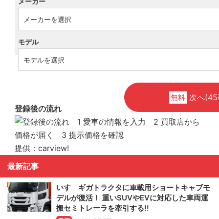
メーカー
モデル
次へ(45
無料
登録後の流れ
提供：carview!
最新記事
いすゞギガトラクタに車載用ショートキャブモ
デルが復活！ 重いSUVやEVに対応した車両運
搬セミトレーラを牽引する!!