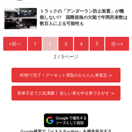
トラックの「アンダーラン防止装置」が機
能しない!? 国際規格の欠陥で年間死者数は
数百人に上る可能性も
«前へ
1
2
3
4
5
次へ»
2
/
5ページ
40秒で完了！グーネット買取のかんたん車査定 ≫
新車不足で人気沸騰！ 欲しい車を中古車でさがす ≫
Google検索で『ベストカーWeb』を優先表示する