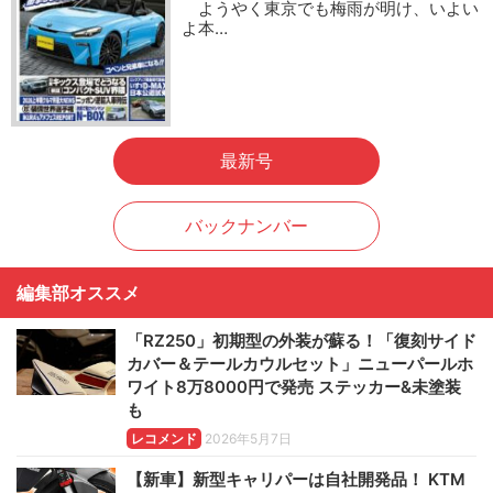
ようやく東京でも梅雨が明け、いよい
よ本…
最新号
バックナンバー
編集部オススメ
「RZ250」初期型の外装が蘇る！「復刻サイド
カバー＆テールカウルセット」ニューパールホ
ワイト8万8000円で発売 ステッカー&未塗装
も
レコメンド
2026年5月7日
【新車】新型キャリパーは自社開発品！ KTM