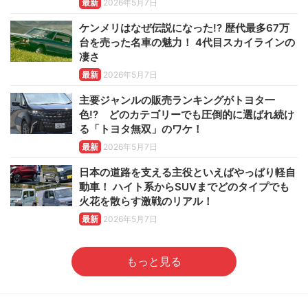
最新
2026年5月7日
ケンメリはなぜ伝説になった!? 歴代最多67万
台を売った名車の魅力！ 4代目スカイラインの
凄さ
最新
2026年5月7日
主要ジャンルの販売ランキングがトヨタ一
色!? どのカテゴリーでも圧倒的に選ばれ続け
る「トヨタ無双」のワケ！
最新
2026年5月7日
日本の道路を支える主役といえばやっぱり軽自
動車！ ハイト系からSUVまでどのタイプでも
火花を散らす激戦のリアル！
最新
2026年5月7日
もっと見る