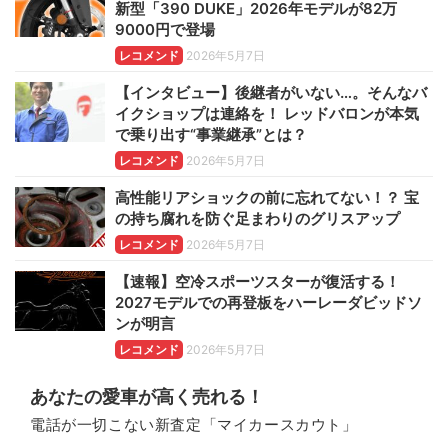
新型「390 DUKE」2026年モデルが82万
9000円で登場
レコメンド
2026年5月7日
【インタビュー】後継者がいない…。そんなバ
イクショップは連絡を！ レッドバロンが本気
で乗り出す“事業継承”とは？
レコメンド
2026年5月7日
高性能リアショックの前に忘れてない！？ 宝
の持ち腐れを防ぐ足まわりのグリスアップ
レコメンド
2026年5月7日
【速報】空冷スポーツスターが復活する！
2027モデルでの再登板をハーレーダビッドソ
ンが明言
レコメンド
2026年5月7日
あなたの愛車が高く売れる！
電話が一切こない新査定「マイカースカウト」