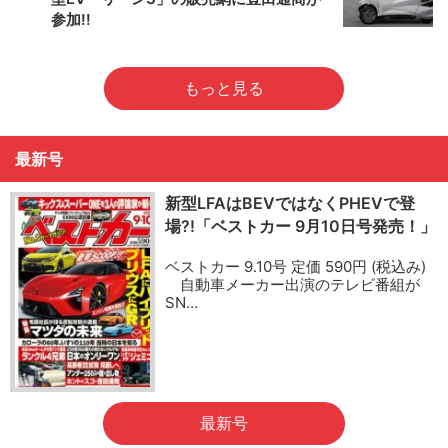
参加!!
もっと見る
最新号
新型LFAはBEVではなくPHEVで登
場?!「ベストカー 9月10日号発売！」
ベストカー 9.10号 定価 590円 (税込み)
自動車メーカー出演のテレビ番組が
SN…
最新号