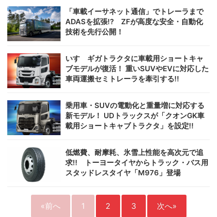
「車載イーサネット通信」でトレーラまで
ADASを拡張!? ZFが高度な安全・自動化
技術を先行公開！
いすゞギガトラクタに車載用ショートキャ
ブモデルが復活！ 重いSUVやEVに対応した
車両運搬セミトレーラを牽引する!!
乗用車・SUVの電動化と重量増に対応する
新モデル！ UDトラックスが「クオンGK車
載用ショートキャブトラクタ」を設定!!
低燃費、耐摩耗、氷雪上性能を高次元で追
求!! トーヨータイヤからトラック・バス用
スタッドレスタイヤ「M976」登場
«前へ
1
2
3
次へ»