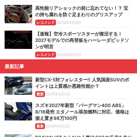
高性能リアショックの前に忘れてない！？ 宝
の持ち腐れを防ぐ足まわりのグリスアップ
レコメンド
2026年6月5日
【速報】空冷スポーツスターが復活する！
2027モデルでの再登板をハーレーダビッドソ
ンが明言
レコメンド
2026年6月5日
最新記事
新型CX-5対フォレスター!! 人気国産SUVのポ
イントは上質感か悪路性能か？
最新
2026年6月5日
スズキ2027年新型「バーグマン400 ABS」
8/18発売 エタノール添加燃料に対応、価格は
据え置き98万100円
最新
2026年6月5日