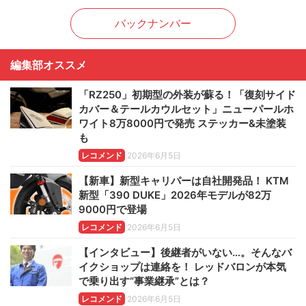
バックナンバー
編集部オススメ
「RZ250」初期型の外装が蘇る！「復刻サイド
カバー＆テールカウルセット」ニューパールホ
ワイト8万8000円で発売 ステッカー&未塗装
も
レコメンド
2026年6月5日
【新車】新型キャリパーは自社開発品！ KTM
新型「390 DUKE」2026年モデルが82万
9000円で登場
レコメンド
2026年6月5日
【インタビュー】後継者がいない…。そんなバ
イクショップは連絡を！ レッドバロンが本気
で乗り出す“事業継承”とは？
レコメンド
2026年6月5日