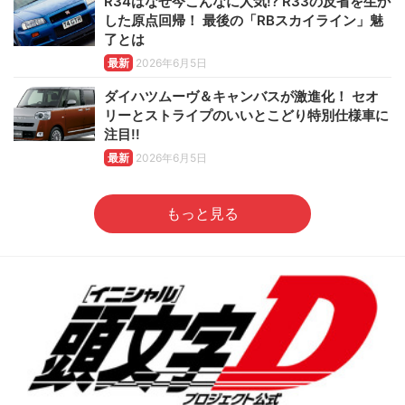
R34はなぜ今こんなに人気!? R33の反省を生か
した原点回帰！ 最後の「RBスカイライン」魅
了とは
最新
2026年6月5日
ダイハツムーヴ＆キャンバスが激進化！ セオ
リーとストライプのいいとこどり特別仕様車に
注目!!
最新
2026年6月5日
もっと見る