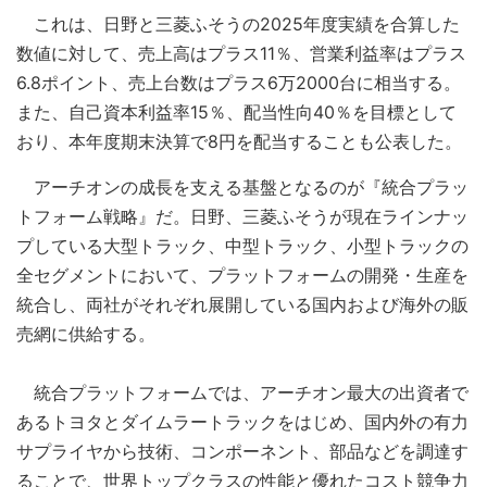
これは、日野と三菱ふそうの2025年度実績を合算した
数値に対して、売上高はプラス11％、営業利益率はプラス
6.8ポイント、売上台数はプラス6万2000台に相当する。
また、自己資本利益率15％、配当性向40％を目標として
おり、本年度期末決算で8円を配当することも公表した。
アーチオンの成長を支える基盤となるのが『統合プラッ
トフォーム戦略』だ。日野、三菱ふそうが現在ラインナッ
プしている大型トラック、中型トラック、小型トラックの
全セグメントにおいて、プラットフォームの開発・生産を
統合し、両社がそれぞれ展開している国内および海外の販
売網に供給する。
統合プラットフォームでは、アーチオン最大の出資者で
あるトヨタとダイムラートラックをはじめ、国内外の有力
サプライヤから技術、コンポーネント、部品などを調達す
ることで、世界トップクラスの性能と優れたコスト競争力