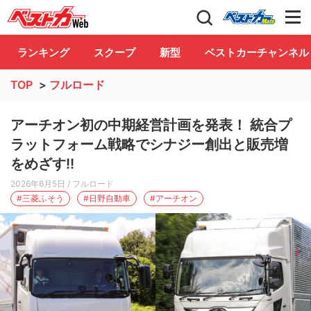
自動車情報誌「ベストカー」
Club
ランキング
スクープ
新型
ベストカーチャンネル
TOP
>
フルロード
アーチオン初の中期経営計画を発表！ 統合プ
ラットフォーム戦略でシナジー創出と販売増
をめざす!!
2026年6月5日
/ フルロード
#三菱ふそう
#日野自動車
#アーチオン