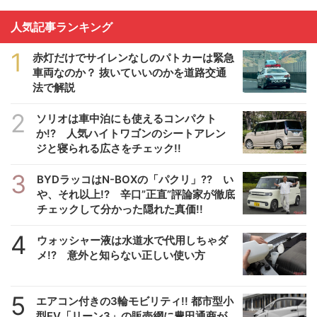
人気記事ランキング
1
赤灯だけでサイレンなしのパトカーは緊急
車両なのか？ 抜いていいのかを道路交通
法で解説
2
ソリオは車中泊にも使えるコンパクト
か!? 人気ハイトワゴンのシートアレン
ジと寝られる広さをチェック!!
3
BYDラッコはN-BOXの「パクリ」?? い
や、それ以上!? 辛口”正直”評論家が徹底
チェックして分かった隠れた真価!!
4
ウォッシャー液は水道水で代用しちゃダ
メ!? 意外と知らない正しい使い方
5
エアコン付きの3輪モビリティ!! 都市型小
型EV「リーン3」の販売網に豊田通商が