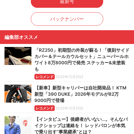
最新号
バックナンバー
編集部オススメ
「RZ250」初期型の外装が蘇る！「復刻サイド
カバー＆テールカウルセット」ニューパールホ
ワイト8万8000円で発売 ステッカー&未塗装
も
レコメンド
2023年12月25日
【新車】新型キャリパーは自社開発品！ KTM
新型「390 DUKE」2026年モデルが82万
9000円で登場
レコメンド
2023年12月25日
【インタビュー】後継者がいない…。そんなバ
イクショップは連絡を！ レッドバロンが本気
で乗り出す“事業継承”とは？