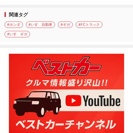
関連タグ
#ホンダ
#いすゞ自動車
#ギガ
#FCトラック
#いすゞギガ