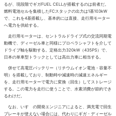
るが、現段階でギガFUEL CELLが搭載するのは前者だ。
燃料電池セルを集積したFCスタックの出力は1基103kW
で、これを4基搭載し、基本的には直接、走行用モーター
へ電力を供給する。
走行用モーターは、セントラルドライブ式の交流同期電
動機で、ディーゼル車と同様にプロペラシャフトを介して
ドライブ軸を駆動する。定格出力320kW（435PS）で、
日本の単車型トラックとしては高出力車に相当する。
併せて高電圧バッテリー（リチウムイオン電池・容量不
明）を搭載しており、制動時や減速時の減速エネルギー
を、走行用モーターで電力に変換（回生）してストレージ
する。この電力を走行に使うことで、水素消費が節約でき
るわけだ。
なお、いすゞの開発エンジニアによると、満充電で回生
ブレーキが使えない場合には、代わりにギガ・ディーゼル