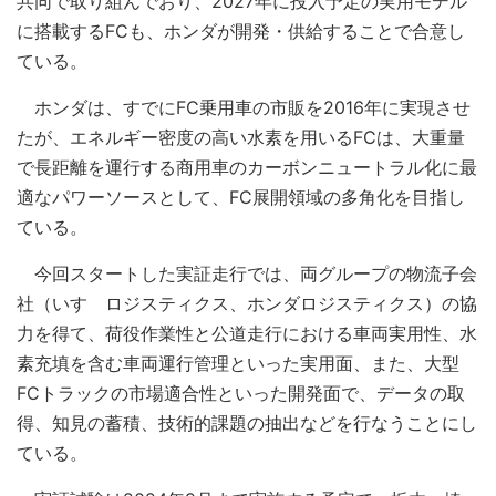
共同で取り組んでおり、2027年に投入予定の実用モデル
に搭載するFCも、ホンダが開発・供給することで合意し
ている。
ホンダは、すでにFC乗用車の市販を2016年に実現させ
たが、エネルギー密度の高い水素を用いるFCは、大重量
で長距離を運行する商用車のカーボンニュートラル化に最
適なパワーソースとして、FC展開領域の多角化を目指し
ている。
今回スタートした実証走行では、両グループの物流子会
社（いすゞロジスティクス、ホンダロジスティクス）の協
力を得て、荷役作業性と公道走行における車両実用性、水
素充填を含む車両運行管理といった実用面、また、大型
FCトラックの市場適合性といった開発面で、データの取
得、知見の蓄積、技術的課題の抽出などを行なうことにし
ている。