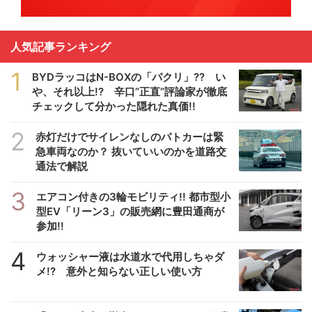
人気記事ランキング
1
BYDラッコはN-BOXの「パクリ」?? い
や、それ以上!? 辛口”正直”評論家が徹底
チェックして分かった隠れた真価!!
2
赤灯だけでサイレンなしのパトカーは緊
急車両なのか？ 抜いていいのかを道路交
通法で解説
3
エアコン付きの3輪モビリティ!! 都市型小
型EV「リーン3」の販売網に豊田通商が
参加!!
4
ウォッシャー液は水道水で代用しちゃダ
メ!? 意外と知らない正しい使い方