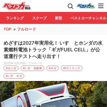
自動車情報誌「ベストカー」
Club
ランキング
スクープ
新型
ベストカーチャンネル
TOP
>
フルロード
めざすは2027年実用化！ いすゞとホンダの水
素燃料電池トラック「ギガFUEL CELL」が公
道運行テストへ走り出す！
2023年12月25日
/ フルロード
#ホンダ
#いすゞ自動車
#ギガ
#FCトラック
#いすゞギガ