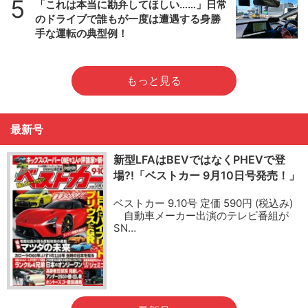
5
「これは本当に勘弁してほしい……」日常
のドライブで誰もが一度は遭遇する身勝
手な運転の典型例！
もっと見る
最新号
新型LFAはBEVではなくPHEVで登
場?!「ベストカー 9月10日号発売！」
ベストカー 9.10号 定価 590円 (税込み)
自動車メーカー出演のテレビ番組が
SN…