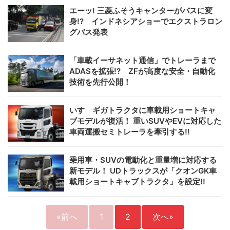
エーッ! 三菱ふそうキャンターがバスに変
身!? インドネシアショーでエクストラロン
グバス発表
「車載イーサネット通信」でトレーラまで
ADASを拡張!? ZFが高度な安全・自動化
技術を先行公開！
いすゞギガトラクタに車載用ショートキャ
ブモデルが復活！ 重いSUVやEVに対応した
車両運搬セミトレーラを牽引する!!
乗用車・SUVの電動化と重量増に対応する
新モデル！ UDトラックスが「クオンGK車
載用ショートキャブトラクタ」を設定!!
«前へ
1
2
次へ»