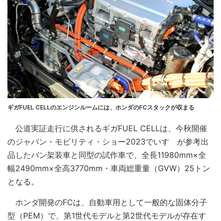
ギガFUEL CELLのエンジンルームには、ホンダのFCスタックが収まる
公道実証走行に供されるギガFUEL CELLは、今秋開催
のジャパン・モビリティ・ショー2023でいすゞが参考出
品したバン架装車と同型の試作車で、全長11980mm×全
幅2490mm×全高3770mm・車両総重量（GVW）25トン
となる。
ホンダ開発のFCは、自動車用として一般的な固体分子
型（PEM）で、第1世代モデルと第2世代モデルが存在す