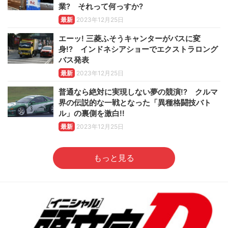
業? それって何っすか?
最新
2023年12月25日
エーッ! 三菱ふそうキャンターがバスに変
身!? インドネシアショーでエクストラロング
バス発表
最新
2023年12月25日
普通なら絶対に実現しない夢の競演!? クルマ
界の伝説的な一戦となった「異種格闘技バト
ル」の裏側を激白!!
最新
2023年12月25日
もっと見る