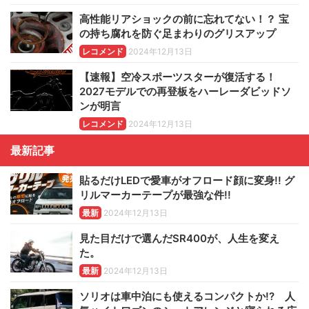
高性能リアショックの前に忘れてない！？ 宝
の持ち腐れを防ぐ足まわりのグリスアップ
レコメンド
2024年12月13日
【速報】空冷スポーツスターが復活する！
2027モデルでの再登板をハーレーダビッドソ
ンが明言
レコメンド
2024年12月13日
最新記事
貼るだけLEDで愛車がオフロード顔に変身!! グ
リルマーカーテープが最強な件!!
最新
2024年12月13日
見た目だけで選んだSR400が、人生を変え
た。
最新
2024年12月13日
ソリオは車中泊にも使えるコンパクトか!? 人