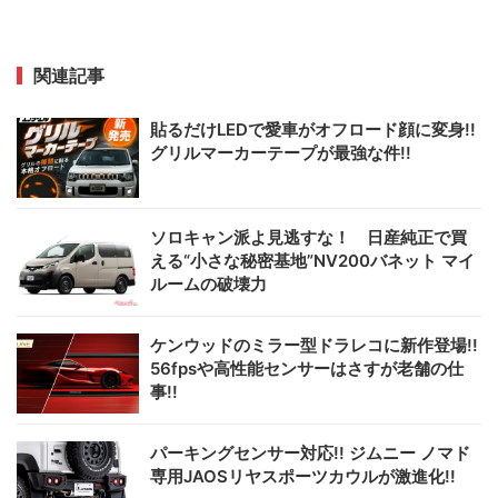
関連記事
貼るだけLEDで愛車がオフロード顔に変身!!
グリルマーカーテープが最強な件!!
ソロキャン派よ見逃すな！ 日産純正で買
える“小さな秘密基地”NV200バネット マイ
ルームの破壊力
ケンウッドのミラー型ドラレコに新作登場!!
56fpsや高性能センサーはさすが老舗の仕
事!!
パーキングセンサー対応!! ジムニー ノマド
専用JAOSリヤスポーツカウルが激進化!!