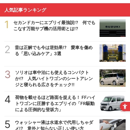
人気記事ランキング
1
セカンドカーにエブリイ最強説!? 何でも
こなす万能サブ機の活用術とは!?
2
昔は正解でも今は逆効果!? 愛車を傷め
る「思い込みケア」3選
3
ソリオは車中泊にも使えるコンパクト
か!? 人気ハイトワゴンのシートアレン
ジと寝られる広さをチェック!!
4
荷物を載せるほど路面を捉える！ FFハイ
トワゴンに圧勝するエブリイの「FR駆動
による圧倒的な登坂力」
5
ウォッシャー液は水道水で代用しちゃダ
メ!? 意外と知らない正しい使い方