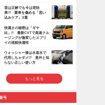
3
昔は正解でも今は逆効
果!? 愛車を傷める「思い
込みケア」3選
4
快適さの秘密は「ギヤ
比」!! 最新CVTで高速クル
ージングが激変したエブリ
イの巡航快適性
5
ウォッシャー液は水道水で
代用しちゃダメ!? 意外と知
らない正しい使い方
もっと見る
新号