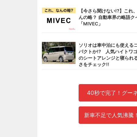
【今さら聞けない!?】これ
んの略？ 自動車界の略語ク
「MIVEC」
ソリオは車中泊にも使える
パクトか!? 人気ハイトワ
のシートアレンジと寝られ
さをチェック!!
40秒で完了！グー
新車不足で人気沸騰！