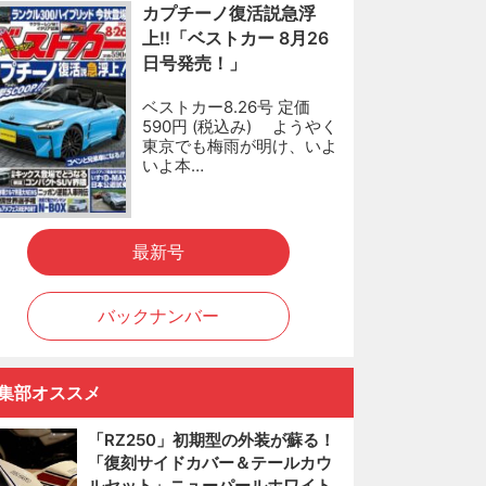
カプチーノ復活説急浮
上!!「ベストカー 8月26
日号発売！」
ベストカー8.26号 定価
590円 (税込み) ようやく
東京でも梅雨が明け、いよ
いよ本…
最新号
バックナンバー
集部オススメ
「RZ250」初期型の外装が蘇る！
「復刻サイドカバー＆テールカウ
ルセット」ニューパールホワイト