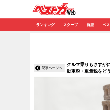
自動車情報誌「ベ
ランキング
スクープ
新型
ベス
クルマ乗りもさすがに
記事ページへ
動車税・重量税をど