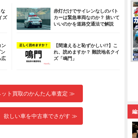
、な
赤灯だけでサイレンなしのパト
イズ
カーは緊急車両なのか？ 抜いて
いいのかを道路交通法で解説
コン
【間違えると恥ずかしい!?】こ
ゴン
れ、読めますか？ 難読地名クイ
る広
ズ「鳴門」
ネット買取のかんたん車査定 ≫
編
 欲しい車を中古車でさがす ≫