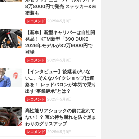
8万8000円で発売 ステッカー&未
塗装も
レコメンド
2025年5月9日
【新車】新型キャリパーは自社開
発品！ KTM新型「390 DUKE」
2026年モデルが82万9000円で
登場
レコメンド
2025年5月9日
【インタビュー】後継者がいな
い…。そんなバイクショップは連
絡を！ レッドバロンが本気で乗り
出す“事業継承”とは？
レコメンド
2025年5月9日
高性能リアショックの前に忘れて
ない！？ 宝の持ち腐れを防ぐ足ま
わりのグリスアップ
レコメンド
2025年5月9日