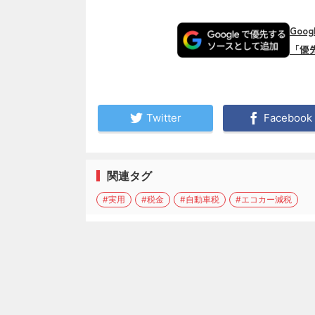
Goo
「優
Twitter
Facebook
関連タグ
#実用
#税金
#自動車税
#エコカー減税