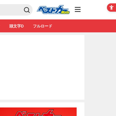
Club
ン
頭文字D
フルロード