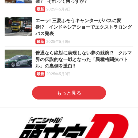
業? それって何っすか?
最新
2025年5月9日
エーッ! 三菱ふそうキャンターがバスに変
身!? インドネシアショーでエクストラロング
バス発表
最新
2025年5月9日
普通なら絶対に実現しない夢の競演!? クルマ
界の伝説的な一戦となった「異種格闘技バト
ル」の裏側を激白!!
最新
2025年5月9日
もっと見る