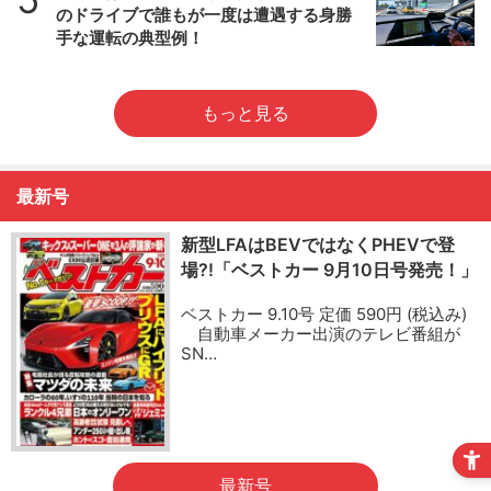
のドライブで誰もが一度は遭遇する身勝
手な運転の典型例！
もっと見る
最新号
新型LFAはBEVではなくPHEVで登
場?!「ベストカー 9月10日号発売！」
ベストカー 9.10号 定価 590円 (税込み)
自動車メーカー出演のテレビ番組が
SN…
最新号