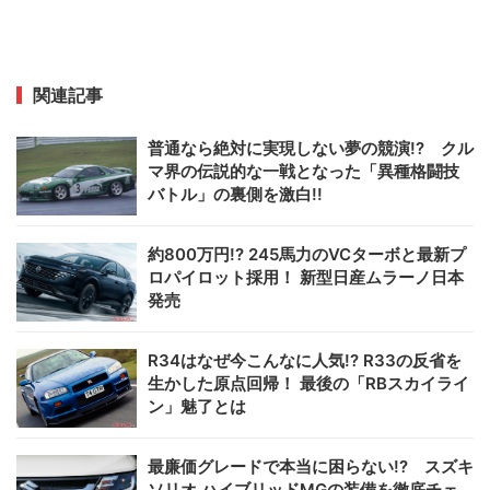
関連記事
普通なら絶対に実現しない夢の競演!? クル
マ界の伝説的な一戦となった「異種格闘技
バトル」の裏側を激白!!
約800万円!? 245馬力のVCターボと最新プ
ロパイロット採用！ 新型日産ムラーノ日本
発売
R34はなぜ今こんなに人気!? R33の反省を
生かした原点回帰！ 最後の「RBスカイライ
ン」魅了とは
最廉価グレードで本当に困らない!? スズキ
ソリオ ハイブリッドMGの装備を徹底チェ