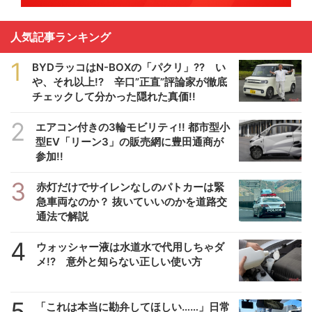
人気記事ランキング
1
BYDラッコはN-BOXの「パクリ」?? い
や、それ以上!? 辛口”正直”評論家が徹底
チェックして分かった隠れた真価!!
2
エアコン付きの3輪モビリティ!! 都市型小
型EV「リーン3」の販売網に豊田通商が
参加!!
3
赤灯だけでサイレンなしのパトカーは緊
急車両なのか？ 抜いていいのかを道路交
通法で解説
4
ウォッシャー液は水道水で代用しちゃダ
メ!? 意外と知らない正しい使い方
5
「これは本当に勘弁してほしい……」日常