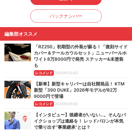
バックナンバー
編集部オススメ
「RZ250」初期型の外装が蘇る！「復刻サイド
カバー＆テールカウルセット」ニューパールホ
ワイト8万8000円で発売 ステッカー&未塗装
も
レコメンド
2025年5月9日
【新車】新型キャリパーは自社開発品！ KTM
新型「390 DUKE」2026年モデルが82万
9000円で登場
レコメンド
2025年5月9日
【インタビュー】後継者がいない…。そんなバ
イクショップは連絡を！ レッドバロンが本気
で乗り出す“事業継承”とは？