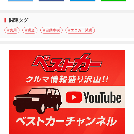
関連タグ
#実用
#税金
#自動車税
#エコカー減税