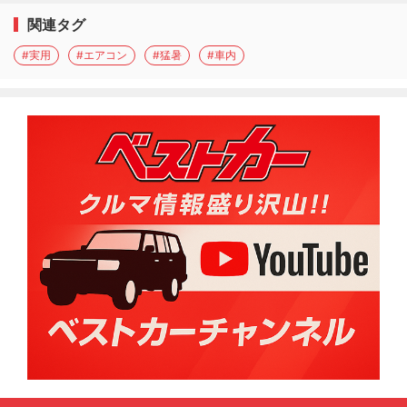
関連タグ
#実用
#エアコン
#猛暑
#車内