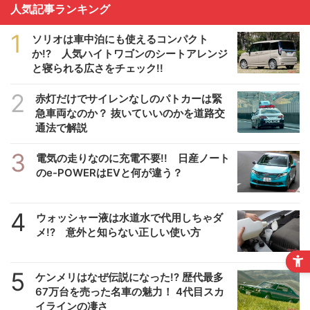
人気記事ランキング
1
ソリオは車中泊にも使えるコンパクト
か!? 人気ハイトワゴンのシートアレンジ
と寝られる広さをチェック!!
2
赤灯だけでサイレンなしのパトカーは緊
急車両なのか？ 抜いていいのかを道路交
通法で解説
3
電気の走りなのに充電不要!! 日産ノート
のe-POWERはEVと何が違う？
4
ウォッシャー液は水道水で代用しちゃダ
メ!? 意外と知らない正しい使い方
5
ケンメリはなぜ伝説になった!? 歴代最多
67万台を売った名車の魅力！ 4代目スカ
イラインの凄さ