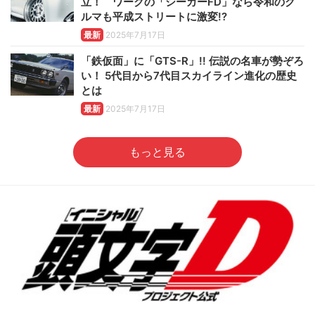
立！ ワークの「シーカーFD」なら令和のク
ルマも平成ストリートに激変!?
最新
2025年7月17日
「鉄仮面」に「GTS-R」!! 伝説の名車が勢ぞろ
い！ 5代目から7代目スカイライン進化の歴史
とは
最新
2025年7月17日
もっと見る