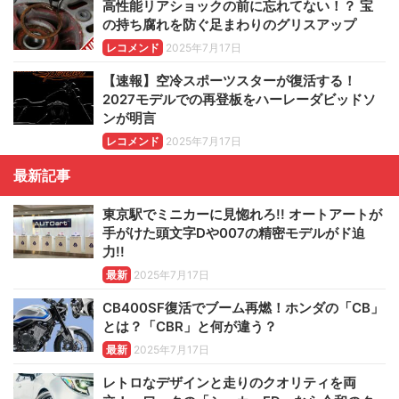
高性能リアショックの前に忘れてない！？ 宝
の持ち腐れを防ぐ足まわりのグリスアップ
レコメンド
2025年7月17日
【速報】空冷スポーツスターが復活する！
2027モデルでの再登板をハーレーダビッドソ
ンが明言
レコメンド
2025年7月17日
最新記事
東京駅でミニカーに見惚れろ!! オートアートが
手がけた頭文字Dや007の精密モデルがド迫
力!!
最新
2025年7月17日
CB400SF復活でブーム再燃！ホンダの「CB」
とは？「CBR」と何が違う？
最新
2025年7月17日
レトロなデザインと走りのクオリティを両