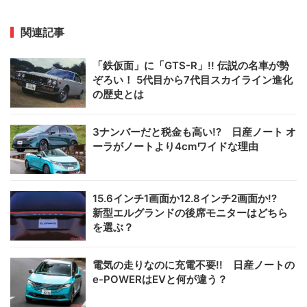
関連記事
「鉄仮面」に「GTS-R」!! 伝説の名車が勢
ぞろい！ 5代目から7代目スカイライン進化
の歴史とは
3ナンバーだと税金も高い!? 日産ノート オ
ーラがノートより4cmワイドな理由
15.6インチ1画面か12.8インチ2画面か!?
新型エルグランドの後席モニターはどちら
を選ぶ？
電気の走りなのに充電不要!! 日産ノートの
e-POWERはEVと何が違う？