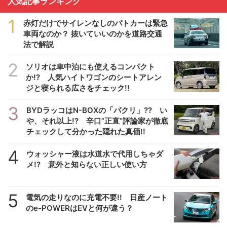
人気記事ランキング
1
赤灯だけでサイレンなしのパトカーは緊急
車両なのか？ 抜いていいのかを道路交通
法で解説
2
ソリオは車中泊にも使えるコンパクト
か!? 人気ハイトワゴンのシートアレン
ジと寝られる広さをチェック!!
3
BYDラッコはN-BOXの「パクリ」?? い
や、それ以上!? 辛口”正直”評論家が徹底
チェックして分かった隠れた真価!!
4
ウォッシャー液は水道水で代用しちゃダ
メ!? 意外と知らない正しい使い方
5
電気の走りなのに充電不要!! 日産ノート
のe-POWERはEVと何が違う？