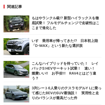
関連記事
もはやランクル級!? 新型ハイラックスを徹
底試乗！ フルモデルチェンジで走破性はこ
こまで進化した
いすゞ乗用車が帰ってきた!? 日本初上陸
「D-MAX」という新たな選択肢
こんなハイブリッドを待っていた！ レイ
バックS:HEVサーキット試乗！ 速い！
燃費いい!! お手頃!!! RAV4とはどう違
う？
3列シート6人乗りのテスラモデルY Lに乗っ
て感じたBEVのSUV最強説！ 実用性と走
りのバランスが最高だった件