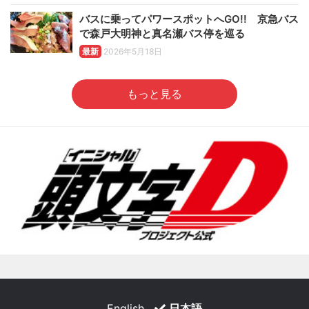
バスに乗ってパワースポットへGO!! 京急バス
で森戸大明神と真名瀬バス停を巡る
最新
2026年5月18日
もっと見る
English
日本語