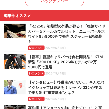
バックナンバー
編集部オススメ
「RZ250」初期型の外装が蘇る！「復刻サイド
カバー＆テールカウルセット」ニューパールホ
ワイト8万8000円で発売 ステッカー&未塗装
も
レコメンド
2026年5月18日
【新車】新型キャリパーは自社開発品！ KTM
新型「390 DUKE」2026年モデルが82万
9000円で登場
レコメンド
2026年5月18日
【インタビュー】後継者がいない…。そんなバ
イクショップは連絡を！ レッドバロンが本気
で乗り出す“事業継承”とは？
レコメンド
2026年5月18日
高性能リアショックの前に忘れてない！？ 宝