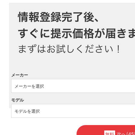
メーカー
モデル
次へ(45
無料