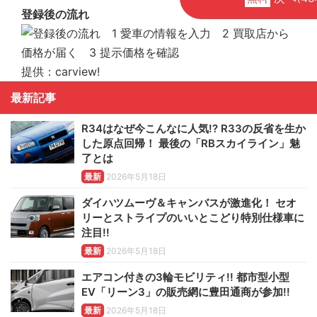
登録後の流れ
提供：carview!
最新記事
R34はなぜ今こんなに人気!? R33の反省を生か
した原点回帰！ 最後の「RBスカイライン」魅
了とは
最新
2026年5月18日
ダイハツムーヴ＆キャンバスが激進化！ セオ
リーとストライプのいいとこどり特別仕様車に
注目!!
最新
2026年5月18日
エアコン付きの3輪モビリティ!! 都市型小型
EV「リーン3」の販売網に豊田通商が参加!!
最新
2026年5月18日