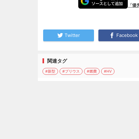
「優
Twitter
Facebook
関連タグ
#新型
#プリウス
#燃費
#HV