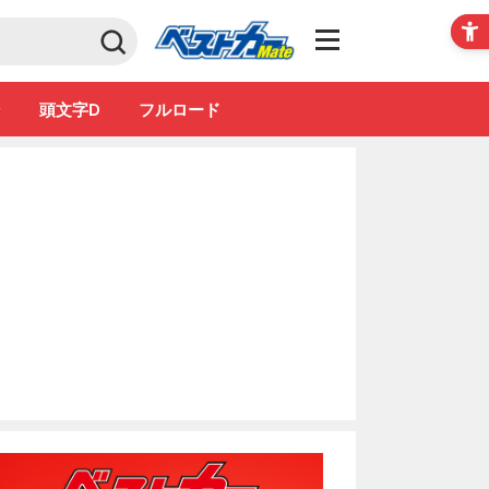
Club
ン
頭文字D
フルロード