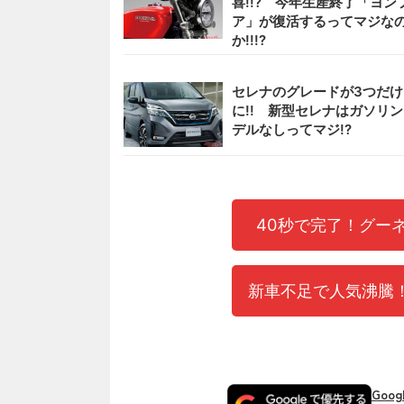
喜!!? 今年生産終了「ヨン
ア」が復活するってマジな
か!!!?
セレナのグレードが3つだけ
に!! 新型セレナはガソリ
デルなしってマジ!?
40秒で完了！グー
新車不足で人気沸騰！
Goo