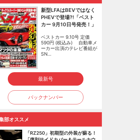
新型LFAはBEVではなく
PHEVで登場?!「ベスト
カー 9月10日号発売！」
ベストカー 9.10号 定価
590円 (税込み) 自動車メ
ーカー出演のテレビ番組が
SN…
最新号
バックナンバー
集部オススメ
「RZ250」初期型の外装が蘇る！
「復刻サイドカバー＆テールカウ