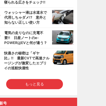
寝られる広さをチェック!!
3
ウォッシャー液は水道水で
代用しちゃダメ!? 意外と
知らない正しい使い方
4
電気の走りなのに充電不
要!! 日産ノートのe-
POWERはEVと何が違う？
5
快適さの秘密は「ギヤ
比」!! 最新CVTで高速クル
ージングが激変したエブリ
イの巡航快適性
もっと見る
新号