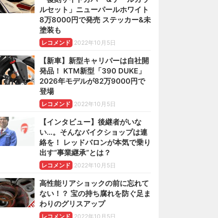
ルセット」ニューパールホワイト
8万8000円で発売 ステッカー&未
塗装も
レコメンド
2022年10月5日
【新車】新型キャリパーは自社開
発品！ KTM新型「390 DUKE」
2026年モデルが82万9000円で
登場
レコメンド
2022年10月5日
【インタビュー】後継者がいな
い…。そんなバイクショップは連
絡を！ レッドバロンが本気で乗り
出す“事業継承”とは？
レコメンド
2022年10月5日
高性能リアショックの前に忘れて
ない！？ 宝の持ち腐れを防ぐ足ま
わりのグリスアップ
レコメンド
2022年10月5日