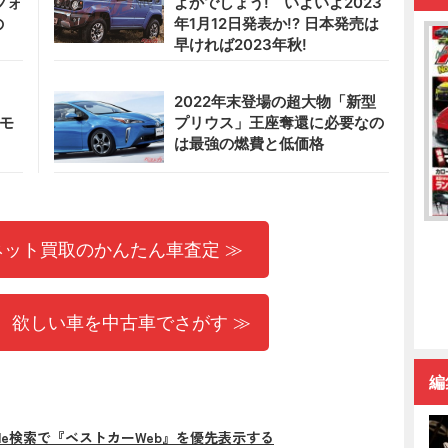
フォ
よかでしょう! いよいよ2023
の
年1月12日発表か!? 日本発売は
早ければ2023年秋!
2022年末登場の超大物「新型
ンモ
プリウス」王座奪還に必要なの
は最強の燃費と低価格
ネット買取のかんたん車査定 ≫
 欲しい車を中古車でさがす ≫
編
gle検索で『ベストカーWeb』を優先表示する