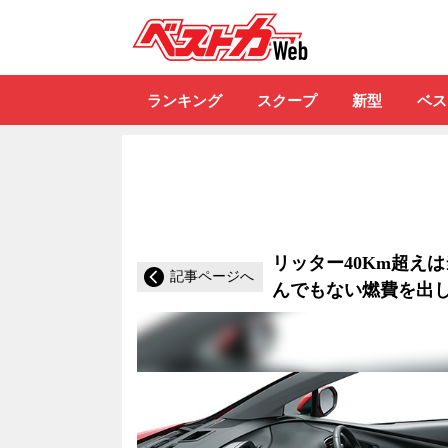
自動車情報誌「ベ
ランキング
スクープ
新型
ベス
リッター40Km超えは
記事ページへ
んでもない燃費を出