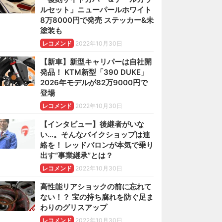
ルセット」ニューパールホワイト
8万8000円で発売 ステッカー&未
塗装も
レコメンド
2022年10月30日
【新車】新型キャリパーは自社開
発品！ KTM新型「390 DUKE」
2026年モデルが82万9000円で
登場
レコメンド
2022年10月30日
【インタビュー】後継者がいな
い…。そんなバイクショップは連
絡を！ レッドバロンが本気で乗り
出す“事業継承”とは？
レコメンド
2022年10月30日
高性能リアショックの前に忘れて
ない！？ 宝の持ち腐れを防ぐ足ま
わりのグリスアップ
レコメンド
2022年10月30日