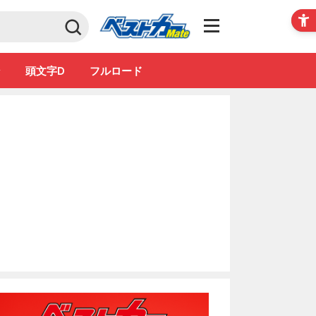
Club
ン
頭文字D
フルロード