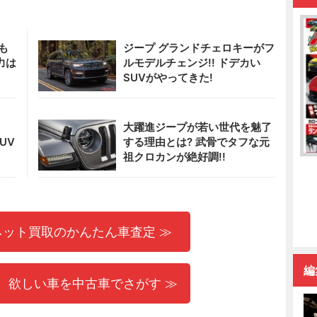
も
ジープ グランドチェロキーがフ
力は
ルモデルチェンジ!! ドデカい
SUVがやってきた!
大躍進ジープが若い世代を魅了
UV
する理由とは? 武骨でタフな元
祖クロカンが絶好調!!
ネット買取のかんたん車査定 ≫
編
 欲しい車を中古車でさがす ≫