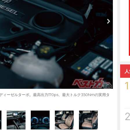
人
1
ィーゼルターボ。最高出力170ps、最大トルク350Nmの実用タ