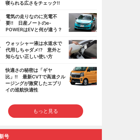
寝られる広さをチェック!!
3
電気の走りなのに充電不
要!! 日産ノートのe-
POWERはEVと何が違う？
4
ウォッシャー液は水道水で
代用しちゃダメ!? 意外と
知らない正しい使い方
5
快適さの秘密は「ギヤ
比」!! 最新CVTで高速クル
ージングが激変したエブリ
イの巡航快適性
もっと見る
新号