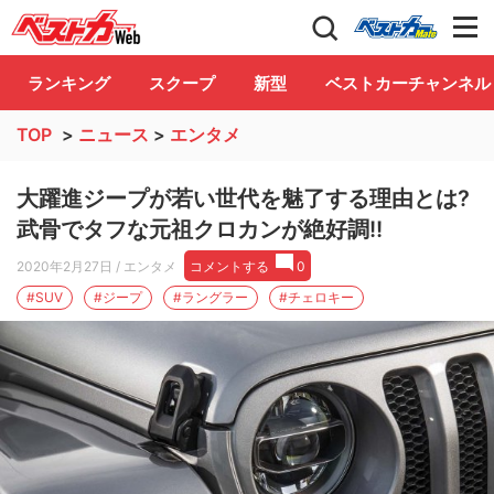
自動車情報誌「ベストカー」
Club
ランキング
スクープ
新型
ベストカーチャンネル
TOP
>
ニュース
>
エンタメ
大躍進ジープが若い世代を魅了する理由とは?
武骨でタフな元祖クロカンが絶好調!!
2020年2月27日
/ エンタメ
コメントする
0
#SUV
#ジープ
#ラングラー
#チェロキー