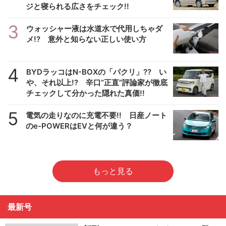
ジと寝られる広さをチェック!!
3
ウォッシャー液は水道水で代用しちゃダ
メ!? 意外と知らない正しい使い方
4
BYDラッコはN-BOXの「パクリ」?? い
や、それ以上!? 辛口”正直”評論家が徹底
チェックして分かった隠れた真価!!
5
電気の走りなのに充電不要!! 日産ノート
のe-POWERはEVと何が違う？
もっと見る
最新号