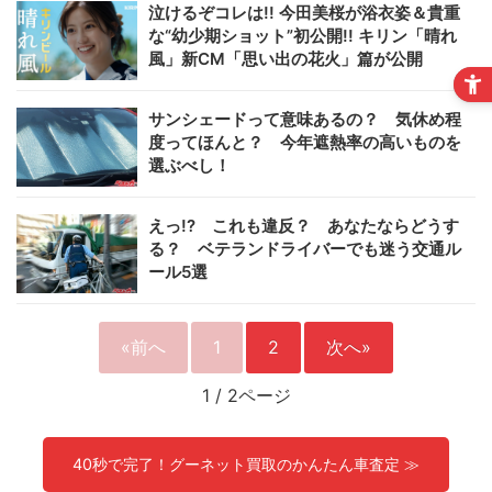
泣けるぞコレは!! 今田美桜が浴衣姿＆貴重
な“幼少期ショット”初公開!! キリン「晴れ
風」新CM「思い出の花火」篇が公開
サンシェードって意味あるの？ 気休め程
度ってほんと？ 今年遮熱率の高いものを
選ぶべし！
えっ!? これも違反？ あなたならどうす
る？ ベテランドライバーでも迷う交通ル
ール5選
«前へ
1
2
次へ»
1
/
2ページ
40秒で完了！グーネット買取のかんたん車査定 ≫