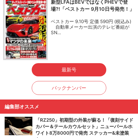
新型LFAはBEVではなくPHEVで登
場?!「ベストカー 9月10日号発売！」
ベストカー 9.10号 定価 590円 (税込み)
自動車メーカー出演のテレビ番組が
SN…
最新号
バックナンバー
編集部オススメ
「RZ250」初期型の外装が蘇る！「復刻サイド
カバー＆テールカウルセット」ニューパールホ
ワイト8万8000円で発売 ステッカー&未塗装