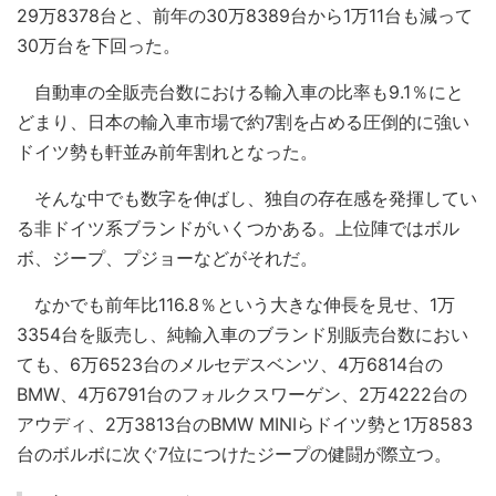
29万8378台と、前年の30万8389台から1万11台も減って
30万台を下回った。
自動車の全販売台数における輸入車の比率も9.1％にと
どまり、日本の輸入車市場で約7割を占める圧倒的に強い
ドイツ勢も軒並み前年割れとなった。
そんな中でも数字を伸ばし、独自の存在感を発揮してい
る非ドイツ系ブランドがいくつかある。上位陣ではボル
ボ、ジープ、プジョーなどがそれだ。
なかでも前年比116.8％という大きな伸長を見せ、1万
3354台を販売し、純輸入車のブランド別販売台数におい
ても、6万6523台のメルセデスベンツ、4万6814台の
BMW、4万6791台のフォルクスワーゲン、2万4222台の
アウディ、2万3813台のBMW MINIらドイツ勢と1万8583
台のボルボに次ぐ7位につけたジープの健闘が際立つ。