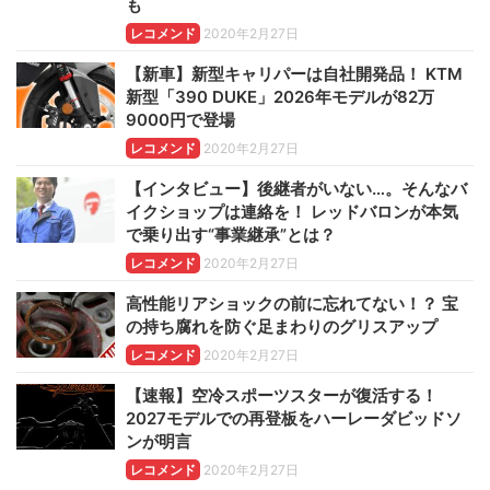
も
レコメンド
2020年2月27日
【新車】新型キャリパーは自社開発品！ KTM
新型「390 DUKE」2026年モデルが82万
9000円で登場
レコメンド
2020年2月27日
【インタビュー】後継者がいない…。そんなバ
イクショップは連絡を！ レッドバロンが本気
で乗り出す“事業継承”とは？
レコメンド
2020年2月27日
高性能リアショックの前に忘れてない！？ 宝
の持ち腐れを防ぐ足まわりのグリスアップ
レコメンド
2020年2月27日
【速報】空冷スポーツスターが復活する！
2027モデルでの再登板をハーレーダビッドソ
ンが明言
レコメンド
2020年2月27日