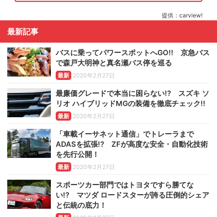
提供：carview!
最新記事
バスに乗ってパワースポットへGO!! 京急バス
で森戸大明神と真名瀬バス停を巡る
最新
2020年2月27日
最廉価グレードで本当に困らない!? スズキ ソ
リオ ハイブリッドMGの装備を徹底チェック!!
最新
2020年2月27日
「車載イーサネット通信」でトレーラまで
ADASを拡張!? ZFが高度な安全・自動化技術
を先行公開！
最新
2020年2月27日
スポーツカー部門ではトヨタですら勝てな
い!? マツダ ロードスターが誇る圧倒的シェア
と伝統の底力！