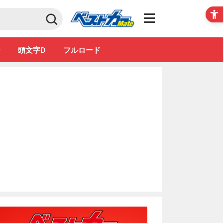
Club
ン
頭文字D
フルロード