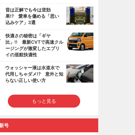
3
昔は正解でも今は逆効
果!? 愛車を傷める「思い
込みケア」3選
4
快適さの秘密は「ギヤ
比」!! 最新CVTで高速クル
ージングが激変したエブリ
イの巡航快適性
5
ウォッシャー液は水道水で
代用しちゃダメ!? 意外と知
らない正しい使い方
もっと見る
新号