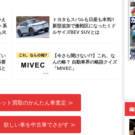
いえ
トヨタもスバルも日産も本気!!
ト系
新型追加で激戦区になったミド
も火
ルサイズBEV SUVとは
てい
【今さら聞けない!?】これ、な
必要
んの略？ 自動車界の略語クイズ
落と
「MIVEC」
ネット買取のかんたん車査定 ≫
編
 欲しい車を中古車でさがす ≫