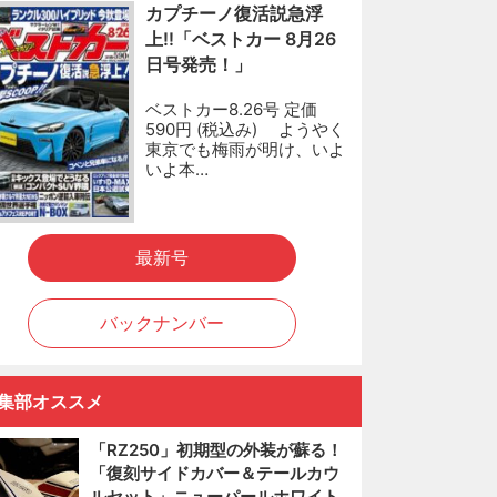
カプチーノ復活説急浮
上!!「ベストカー 8月26
日号発売！」
ベストカー8.26号 定価
590円 (税込み) ようやく
東京でも梅雨が明け、いよ
いよ本…
最新号
バックナンバー
集部オススメ
「RZ250」初期型の外装が蘇る！
「復刻サイドカバー＆テールカウ
ルセット」ニューパールホワイト