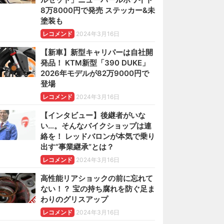
8万8000円で発売 ステッカー&未
塗装も
レコメンド
2024年3月16日
【新車】新型キャリパーは自社開
発品！ KTM新型「390 DUKE」
2026年モデルが82万9000円で
登場
レコメンド
2024年3月16日
【インタビュー】後継者がいな
い…。そんなバイクショップは連
絡を！ レッドバロンが本気で乗り
出す“事業継承”とは？
レコメンド
2024年3月16日
高性能リアショックの前に忘れて
ない！？ 宝の持ち腐れを防ぐ足ま
わりのグリスアップ
レコメンド
2024年3月16日