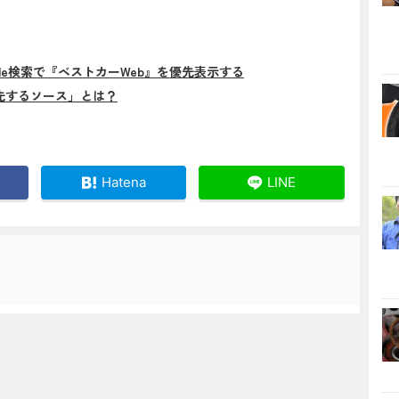
gle検索で『ベストカーWeb』を優先表示する
先するソース」とは？
Hatena
LINE