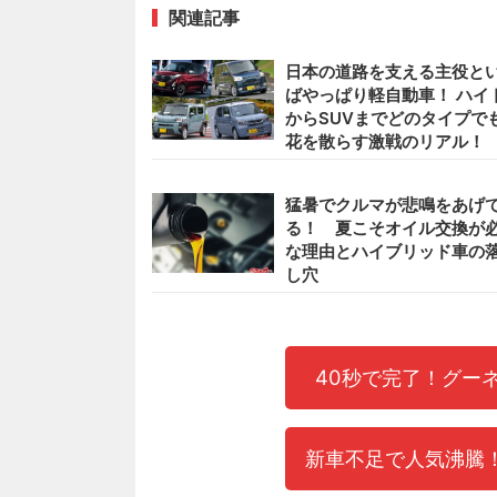
関連記事
日本の道路を支える主役と
ばやっぱり軽自動車！ ハイ
からSUVまでどのタイプで
花を散らす激戦のリアル！
猛暑でクルマが悲鳴をあげ
る！ 夏こそオイル交換が
な理由とハイブリッド車の
し穴
40秒で完了！グー
新車不足で人気沸騰！