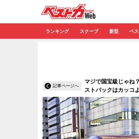
自動車情報誌「ベ
ランキング
スクープ
新型
ベス
マジで国宝級じゃね？
記事ページへ
ストバックはカッコよ