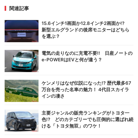
関連記事
15.6インチ1画面か12.8インチ2画面か!?
新型エルグランドの後席モニターはどちら
を選ぶ？
電気の走りなのに充電不要!! 日産ノートの
e-POWERはEVと何が違う？
ケンメリはなぜ伝説になった!? 歴代最多67
万台を売った名車の魅力！ 4代目スカイラ
インの凄さ
主要ジャンルの販売ランキングがトヨタ一
色!? どのカテゴリーでも圧倒的に選ばれ続
ける「トヨタ無双」のワケ！