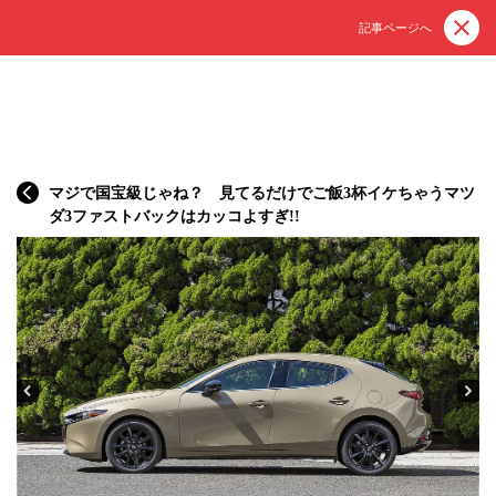
記事ページへ
マジで国宝級じゃね？ 見てるだけでご飯3杯イケちゃうマツ
ダ3ファストバックはカッコよすぎ!!