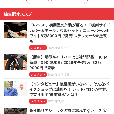
編集部オススメ
「RZ250」初期型の外装が蘇る！「復刻サイド
カバー＆テールカウルセット」ニューパールホ
ワイト8万8000円で発売 ステッカー&未塗装
も
レコメンド
2024年3月16日
【新車】新型キャリパーは自社開発品！ KTM
新型「390 DUKE」2026年モデルが82万
9000円で登場
レコメンド
2024年3月16日
【インタビュー】後継者がいない…。そんなバ
イクショップは連絡を！ レッドバロンが本気
で乗り出す“事業継承”とは？
レコメンド
2024年3月16日
高性能リアショックの前に忘れてない！？ 宝