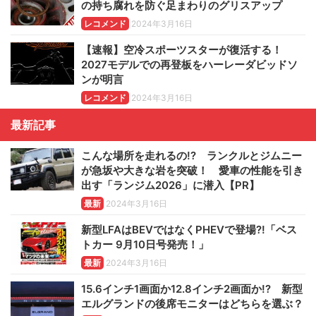
の持ち腐れを防ぐ足まわりのグリスアップ
レコメンド
2024年3月16日
【速報】空冷スポーツスターが復活する！
2027モデルでの再登板をハーレーダビッドソ
ンが明言
レコメンド
2024年3月16日
最新記事
こんな場所を走れるの!? ランクルとジムニー
が急坂や大きな岩を突破！ 愛車の性能を引き
出す「ランジム2026」に潜入【PR】
最新
2024年3月16日
新型LFAはBEVではなくPHEVで登場?!「ベス
トカー 9月10日号発売！」
最新
2024年3月16日
15.6インチ1画面か12.8インチ2画面か!? 新型
エルグランドの後席モニターはどちらを選ぶ？