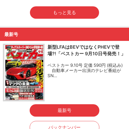
もっと見る
最新号
新型LFAはBEVではなくPHEVで登
場?!「ベストカー 9月10日号発売！」
ベストカー 9.10号 定価 590円 (税込み)
自動車メーカー出演のテレビ番組が
SN…
最新号
バックナンバー