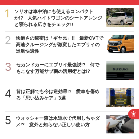
1
ソリオは車中泊にも使えるコンパクト
か!? 人気ハイトワゴンのシートアレンジ
と寝られる広さをチェック!!
2
快適さの秘密は「ギヤ比」!! 最新CVTで
高速クルージングが激変したエブリイの
巡航快適性
3
セカンドカーにエブリイ最強説!? 何で
もこなす万能サブ機の活用術とは!?
4
昔は正解でも今は逆効果!? 愛車を傷め
る「思い込みケア」3選
5
ウォッシャー液は水道水で代用しちゃダ
メ!? 意外と知らない正しい使い方