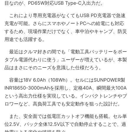
目なのが、PD65W対応USB Type-C入出力だ。
これにより専用充電器がなくてもUSB PD充電器で急速
充電が可能。さらにスマホやノートPCへの給電にも対応
するため、現場作業だけでなく、車中泊やキャンプ、防災
用途でも活躍する。
最近はクルマ好きの間でも「電動工具バッテリーをポー
タブル電源代わりに使う」ユーザーが増えているが、本製
品はまさにそのニーズを意識した仕様だろう。
容量は18V 6.0Ah（108Wh）。セルにはSUNPOWER製
INR18650-3000mAhを採用し、定格40A、瞬間最大100A
という高出力仕様を実現している。インパクトレンチやブ
ロワーなど、高負荷工具でも安定動作を狙った設計だ。
また、安全面では低電圧カットオフ機能も搭載。セル単
位2.5V、パック全体12.5V以下で自動停止することで、過