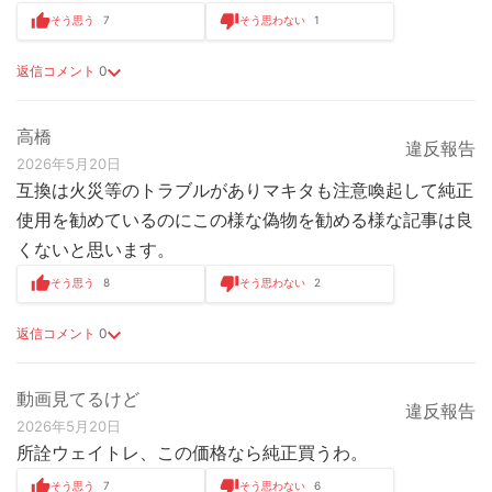
そう思う
7
そう思わない
1
返信コメント
0
高橋
違反報告
2026年5月20日
互換は火災等のトラブルがありマキタも注意喚起して純正
使用を勧めているのにこの様な偽物を勧める様な記事は良
くないと思います。
そう思う
8
そう思わない
2
返信コメント
0
動画見てるけど
違反報告
2026年5月20日
所詮ウェイトレ、この価格なら純正買うわ。
そう思う
7
そう思わない
6