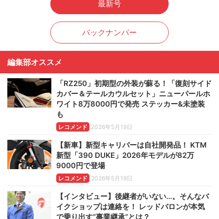
最新号
バックナンバー
編集部オススメ
「RZ250」初期型の外装が蘇る！「復刻サイド
カバー＆テールカウルセット」ニューパールホ
ワイト8万8000円で発売 ステッカー&未塗装
も
レコメンド
2026年5月19日
【新車】新型キャリパーは自社開発品！ KTM
新型「390 DUKE」2026年モデルが82万
9000円で登場
レコメンド
2026年5月19日
【インタビュー】後継者がいない…。そんなバ
イクショップは連絡を！ レッドバロンが本気
で乗り出す“事業継承”とは？