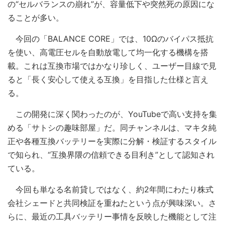
の“セルバランスの崩れ”が、容量低下や突然死の原因にな
ることが多い。
今回の「BALANCE CORE」では、10Ωのバイパス抵抗
を使い、高電圧セルを自動放電して均一化する機構を搭
載。これは互換市場ではかなり珍しく、ユーザー目線で見
ると「長く安心して使える互換」を目指した仕様と言え
る。
この開発に深く関わったのが、YouTubeで高い支持を集
める「サトシの趣味部屋」だ。同チャンネルは、マキタ純
正や各種互換バッテリーを実際に分解・検証するスタイル
で知られ、“互換界隈の信頼できる目利き”として認知され
ている。
今回も単なる名前貸しではなく、約2年間にわたり株式
会社シェードと共同検証を重ねたという点が興味深い。さ
らに、最近の工具バッテリー事情を反映した機能として注