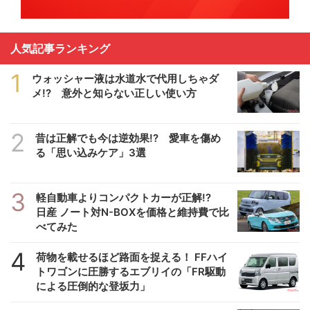
人気記事ランキング
1
ウォッシャー液は水道水で代用しちゃダ
メ!? 意外と知らない正しい使い方
2
昔は正解でも今は逆効果!? 愛車を傷め
る「思い込みケア」3選
3
軽自動車よりコンパクトカーが正解!?
日産 ノート対N-BOXを価格と維持費で比
べてみた
4
荷物を載せるほど路面を捉える！ FFハイ
トワゴンに圧勝するエブリイの「FR駆動
による圧倒的な登坂力」