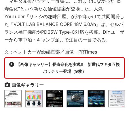
マキタ互換バッテリー市場に、これまでになかった“長
寿命化”という新たな価値提案が登場した。人気
YouTuber「サトシの趣味部屋」が約2年かけて共同開発し
た「VOLT LAB BALANCE CORE 18V 6.0Ah」は、セルバ
ランス補正機能やPD65W Type-C対応を搭載。DIYユーザ
ーから車中泊・キャンプ派まで注目の一台である。
文：ベストカーWeb編集部／画像：PRTimes
【画像ギャラリー】長寿命化を実現!! 新世代マキタ互換
バッテリー登場（9枚）
画像ギャラリー