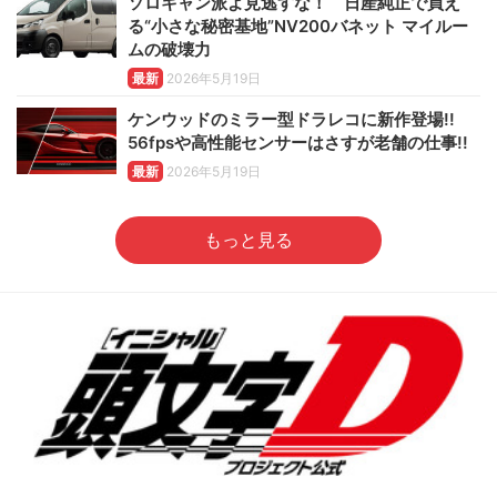
ソロキャン派よ見逃すな！ 日産純正で買え
る“小さな秘密基地”NV200バネット マイルー
ムの破壊力
最新
2026年5月19日
ケンウッドのミラー型ドラレコに新作登場!!
56fpsや高性能センサーはさすが老舗の仕事!!
最新
2026年5月19日
もっと見る