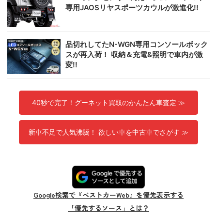
専用JAOSリヤスポーツカウルが激進化!!
品切れしてたN-WGN専用コンソールボック
スが再入荷！ 収納＆充電&照明で車内が激
変!!
40秒で完了！グーネット買取のかんたん車査定 ≫
新車不足で人気沸騰！ 欲しい車を中古車でさがす ≫
Google検索で『ベストカーWeb』を優先表示する
「優先するソース」とは？