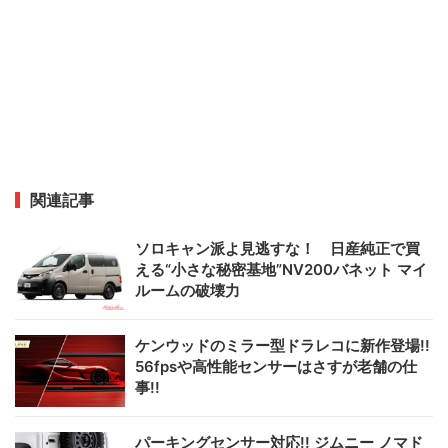
関連記事
ソロキャン派よ見逃すな！ 日産純正で買
える“小さな秘密基地”NV200バネット マイ
ルームの破壊力
ケンウッドのミラー型ドラレコに新作登場!!
56fpsや高性能センサーはさすが老舗の仕
事!!
パーキングセンサー対応!! ジムニー ノマド