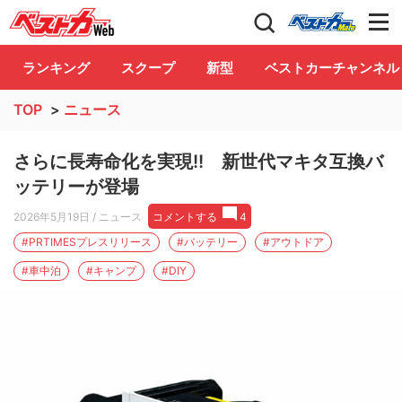
自動車情報誌「ベストカー」
Club
ランキング
スクープ
新型
ベストカーチャンネル
TOP
>
ニュース
さらに長寿命化を実現!! 新世代マキタ互換バ
ッテリーが登場
2026年5月19日
/ ニュース
コメントする
4
#PRTIMESプレスリリース
#バッテリー
#アウトドア
#車中泊
#キャンプ
#DIY