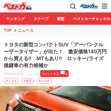
自動車情報誌「ベストカー」
Club
ランキング
スクープ
新型
ベストカーチャンネル
TOP
>
ニュース
トヨタの新型コンパクトSUV「アーバンクル
ーザータイザー」が出た！ 激安価格140万円
から買える!! MTもあり!! ロッキー/ライズ
後継車の有力候補か
2024年4月3日
/ ニュース
コメントする
4
#トヨタ
#新型
#スズキ