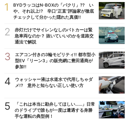
1
BYDラッコはN-BOXの「パクリ」?? い
や、それ以上!? 辛口”正直”評論家が徹底
チェックして分かった隠れた真価!!
2
赤灯だけでサイレンなしのパトカーは緊
急車両なのか？ 抜いていいのかを道路交
通法で解説
3
エアコン付きの3輪モビリティ!! 都市型小
型EV「リーン3」の販売網に豊田通商が
参加!!
4
ウォッシャー液は水道水で代用しちゃダ
メ!? 意外と知らない正しい使い方
5
「これは本当に勘弁してほしい……」日常
のドライブで誰もが一度は遭遇する身勝
手な運転の典型例！