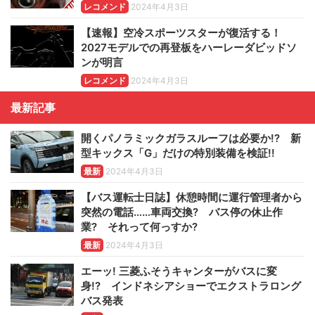
レコメンド
2024年4月3日
【速報】空冷スポーツスターが復活する！
2027モデルでの再登板をハーレーダビッドソ
ンが明言
レコメンド
2024年4月3日
最新記事
開くパノラミックガラスルーフは必要か!? 新
型キックス「G」だけの特別装備を検証!!
最新
2024年4月3日
【バス運転士日誌】休憩時間に運行管理者から
突然の電話……車両交換? バス停の休止作
業? それって何っすか?
最新
2024年4月3日
エーッ! 三菱ふそうキャンターがバスに変
身!? インドネシアショーでエクストラロング
バス発表