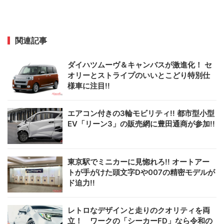
関連記事
ダイハツムーヴ＆キャンバスが激進化！ セ
オリーとストライプのいいとこどり特別仕
様車に注目!!
エアコン付きの3輪モビリティ!! 都市型小型
EV「リーン3」の販売網に豊田通商が参加!!
東京駅でミニカーに見惚れろ!! オートアー
トが手がけた頭文字Dや007の精密モデルが
ド迫力!!
レトロなデザインと走りのクオリティを両
立！ ワークの「シーカーFD」なら令和の