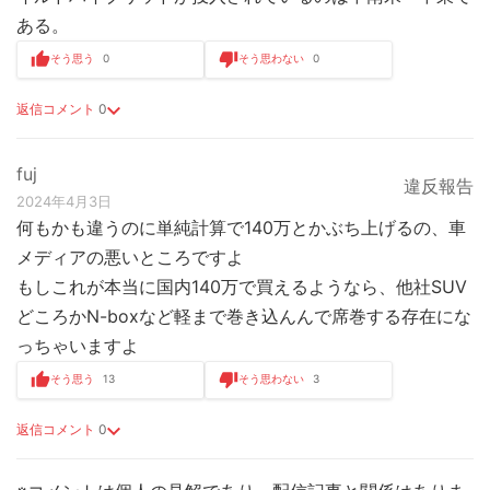
ある。
そう思う
0
そう思わない
0
返信コメント
0
fuj
違反報告
2024年4月3日
何もかも違うのに単純計算で140万とかぶち上げるの、車
メディアの悪いところですよ
もしこれが本当に国内140万で買えるようなら、他社SUV
どころかN-boxなど軽まで巻き込んんで席巻する存在にな
っちゃいますよ
そう思う
13
そう思わない
3
返信コメント
0