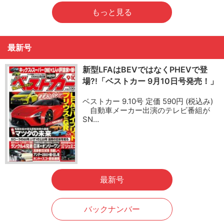
もっと見る
最新号
新型LFAはBEVではなくPHEVで登
場?!「ベストカー 9月10日号発売！」
ベストカー 9.10号 定価 590円 (税込み)
自動車メーカー出演のテレビ番組が
SN…
最新号
バックナンバー