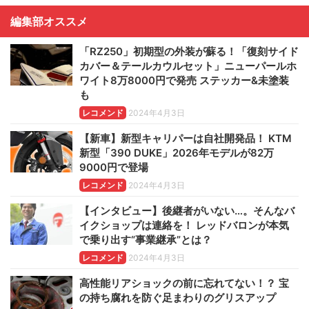
編集部オススメ
「RZ250」初期型の外装が蘇る！「復刻サイド
カバー＆テールカウルセット」ニューパールホ
ワイト8万8000円で発売 ステッカー&未塗装
も
レコメンド
2024年4月3日
【新車】新型キャリパーは自社開発品！ KTM
新型「390 DUKE」2026年モデルが82万
9000円で登場
レコメンド
2024年4月3日
【インタビュー】後継者がいない…。そんなバ
イクショップは連絡を！ レッドバロンが本気
で乗り出す“事業継承”とは？
レコメンド
2024年4月3日
高性能リアショックの前に忘れてない！？ 宝
の持ち腐れを防ぐ足まわりのグリスアップ