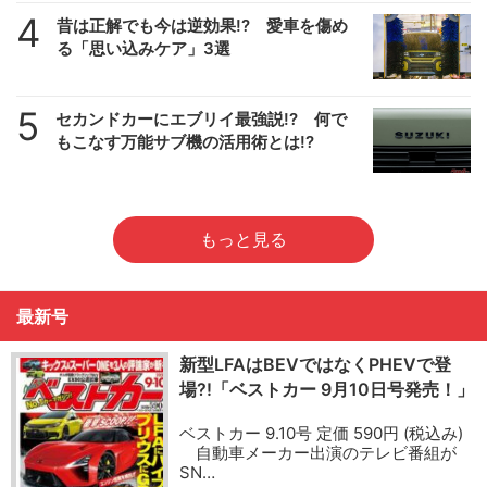
4
昔は正解でも今は逆効果!? 愛車を傷め
る「思い込みケア」3選
5
セカンドカーにエブリイ最強説!? 何で
もこなす万能サブ機の活用術とは!?
もっと見る
最新号
新型LFAはBEVではなくPHEVで登
場?!「ベストカー 9月10日号発売！」
ベストカー 9.10号 定価 590円 (税込み)
自動車メーカー出演のテレビ番組が
SN…