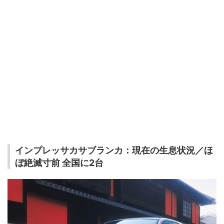
インプレッサカサブランカ：現在の生息状況／ほ
ぼ絶滅寸前 全国に2台