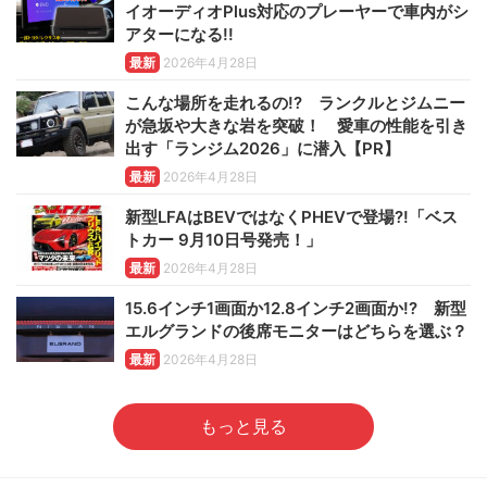
イオーディオPlus対応のプレーヤーで車内がシ
アターになる!!
最新
2026年4月28日
こんな場所を走れるの!? ランクルとジムニー
が急坂や大きな岩を突破！ 愛車の性能を引き
出す「ランジム2026」に潜入【PR】
最新
2026年4月28日
新型LFAはBEVではなくPHEVで登場?!「ベス
トカー 9月10日号発売！」
最新
2026年4月28日
15.6インチ1画面か12.8インチ2画面か!? 新型
エルグランドの後席モニターはどちらを選ぶ？
最新
2026年4月28日
もっと見る