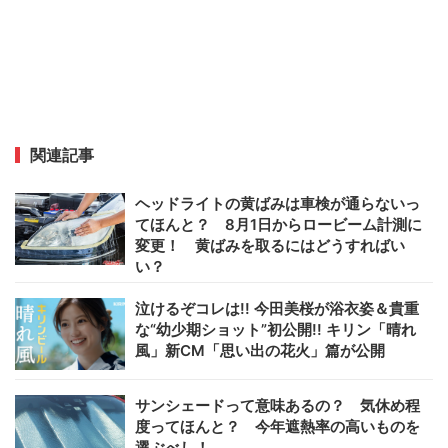
関連記事
ヘッドライトの黄ばみは車検が通らないっ
てほんと？ 8月1日からロービーム計測に
変更！ 黄ばみを取るにはどうすればい
い？
泣けるぞコレは!! 今田美桜が浴衣姿＆貴重
な“幼少期ショット”初公開!! キリン「晴れ
風」新CM「思い出の花火」篇が公開
サンシェードって意味あるの？ 気休め程
度ってほんと？ 今年遮熱率の高いものを
選ぶべし！