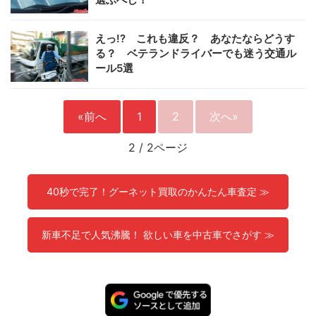
えっ!? これも違反？ あなたならどうす
る？ ベテランドライバーでも迷う交通ル
ール5選
«前へ
1
2
次へ»
2
/
2ページ
40秒で完了！グーネット買取のかんたん車査定 ≫
新車不足で人気沸騰！ 欲しい車を中古車でさがす ≫