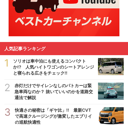
人気記事ランキング
1
ソリオは車中泊にも使えるコンパクト
か!? 人気ハイトワゴンのシートアレンジ
と寝られる広さをチェック!!
2
赤灯だけでサイレンなしのパトカーは緊
急車両なのか？ 抜いていいのかを道路交
通法で解説
3
快適さの秘密は「ギヤ比」!! 最新CVT
で高速クルージングが激変したエブリイ
の巡航快適性