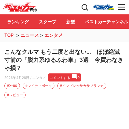
自動車情報誌「ベストカー」
Club
ランキング
スクープ
新型
ベストカーチャンネル
TOP
>
ニュース
>
エンタメ
こんなクルマ もう二度と出ない… ほぼ絶滅
寸前の「脱力系ゆるふわ車」3選 今買わなき
ゃ損？
2026年4月28日
/ エンタメ
コメントする
0
#X-90
#マイティボーイ
#インプレッサカサブランカ
#レビュー