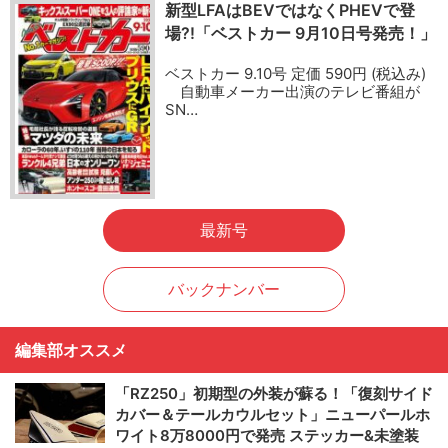
新型LFAはBEVではなくPHEVで登
場?!「ベストカー 9月10日号発売！」
ベストカー 9.10号 定価 590円 (税込み)
自動車メーカー出演のテレビ番組が
SN…
最新号
バックナンバー
編集部オススメ
「RZ250」初期型の外装が蘇る！「復刻サイド
カバー＆テールカウルセット」ニューパールホ
ワイト8万8000円で発売 ステッカー&未塗装