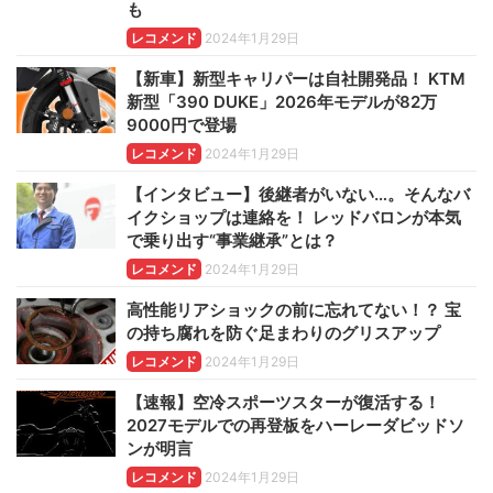
も
レコメンド
2024年1月29日
【新車】新型キャリパーは自社開発品！ KTM
新型「390 DUKE」2026年モデルが82万
9000円で登場
レコメンド
2024年1月29日
【インタビュー】後継者がいない…。そんなバ
イクショップは連絡を！ レッドバロンが本気
で乗り出す“事業継承”とは？
レコメンド
2024年1月29日
高性能リアショックの前に忘れてない！？ 宝
の持ち腐れを防ぐ足まわりのグリスアップ
レコメンド
2024年1月29日
【速報】空冷スポーツスターが復活する！
2027モデルでの再登板をハーレーダビッドソ
ンが明言
レコメンド
2024年1月29日