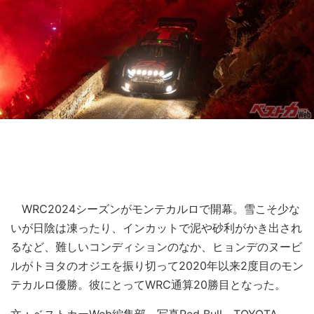
WRC2024シーズンがモンテカルロで開幕。雪こそ少な
いが日陰は凍ったり、インカットで泥や砂利がかき出され
るなど、難しいコンディションのなか、ヒョンデのヌービ
ルがトヨタのオジエを振り切って2020年以来2度目のモン
テカルロ優勝。彼にとってWRC通算20勝目となった。
文：ベストカーWeb編集部 写真Red Bull、TOYOTA