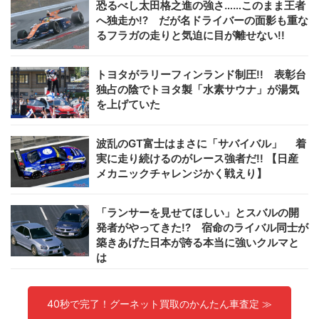
恐るべし太田格之進の強さ……このまま王者
へ独走か!? だが名ドライバーの面影も重な
るフラガの走りと気迫に目が離せない!!
トヨタがラリーフィンランド制圧!! 表彰台
独占の陰でトヨタ製「水素サウナ」が湯気
を上げていた
波乱のGT富士はまさに「サバイバル」 着
実に走り続けるのがレース強者だ!! 【日産
メカニックチャレンジかく戦えり】
「ランサーを見せてほしい」とスバルの開
発者がやってきた!? 宿命のライバル同士が
築きあげた日本が誇る本当に強いクルマと
は
40秒で完了！グーネット買取のかんたん車査定 ≫