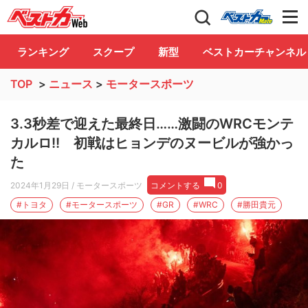
自動車情報誌「ベストカー」
Club
ランキング
スクープ
新型
ベストカーチャンネル
TOP
>
ニュース
>
モータースポーツ
3.3秒差で迎えた最終日……激闘のWRCモンテ
カルロ!! 初戦はヒョンデのヌービルが強かっ
た
2024年1月29日
/ モータースポーツ
コメントする
0
#トヨタ
#モータースポーツ
#GR
#WRC
#勝田貴元