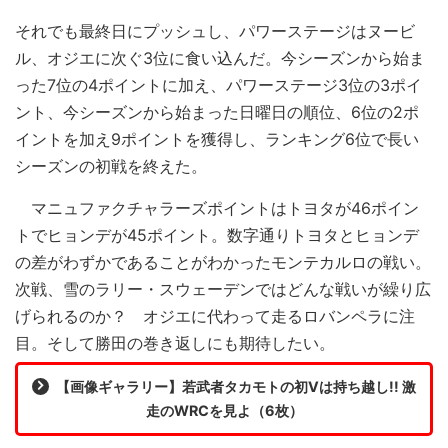
それでも最終日にプッシュし、パワーステージはヌービ
ル、オジエに次ぐ3位に食い込んだ。今シーズンから始ま
った7位の4ポイントに加え、パワーステージ3位の3ポイ
ント、今シーズンから始まった日曜日の順位、6位の2ポ
イントを加え9ポイントを獲得し、ランキング6位で長い
シーズンの初戦を終えた。
マニュファクチャラーズポイントはトヨタが46ポイン
トでヒョンデが45ポイント。数字通りトヨタとヒョンデ
の差がわずかであることがわかったモンテカルロの戦い。
次戦、雪のラリー・スウェーデンではどんな戦いが繰り広
げられるのか？ オジエに代わって走るロバンペラに注
目。そして勝田の巻き返しにも期待したい。
【画像ギャラリー】若武者タカモトの初Vは持ち越し!! 激
走のWRCを見よ（6枚）