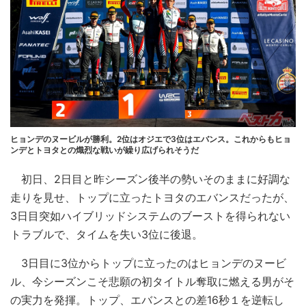
ヒョンデのヌービルが勝利。2位はオジエで3位はエバンス。これからもヒョ
ンデとトヨタとの熾烈な戦いが繰り広げられそうだ
初日、2日目と昨シーズン後半の勢いそのままに好調な
走りを見せ、トップに立ったトヨタのエバンスだったが、
3日目突如ハイブリッドシステムのブーストを得られない
トラブルで、タイムを失い3位に後退。
3日目に3位からトップに立ったのはヒョンデのヌービ
ル、今シーズンこそ悲願の初タイトル奪取に燃える男がそ
の実力を発揮。トップ、エバンスとの差16秒１を逆転し