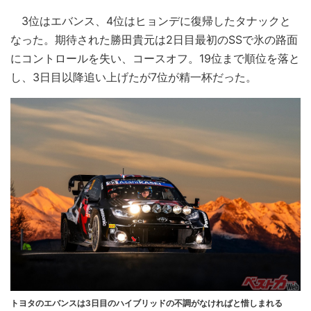
3位はエバンス、4位はヒョンデに復帰したタナックと
なった。期待された勝田貴元は2日目最初のSSで氷の路面
にコントロールを失い、コースオフ。19位まで順位を落と
し、3日目以降追い上げたが7位が精一杯だった。
トヨタのエバンスは3日目のハイブリッドの不調がなければと惜しまれる