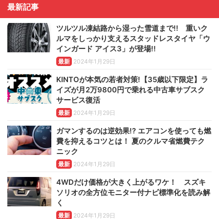
最新記事
ツルツル凍結路から湿った雪道まで!! 重いク
ルマをしっかり支えるスタッドレスタイヤ「ウ
インガード アイス3」が登場!!
最新
2024年1月29日
KINTOが本気の若者対策!【35歳以下限定】ラ
イズが月2万9800円で乗れる中古車サブスク
サービス復活
最新
2024年1月29日
ガマンするのは逆効果!? エアコンを使っても燃
費を抑えるコツとは！ 夏のクルマ省燃費テク
ニック
最新
2024年1月29日
4WDだけ価格が大きく上がるワケ！ スズキ
ソリオの全方位モニター付ナビ標準化を読み解
く
最新
2024年1月29日