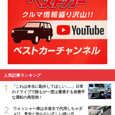
人気記事ランキング
1
「これは本当に勘弁してほしい……」日常
のドライブで誰もが一度は遭遇する身勝手
な運転の典型例！
2
ウォッシャー液は水道水で代用しちゃダ
メ!? 意外と知らない正しい使い方