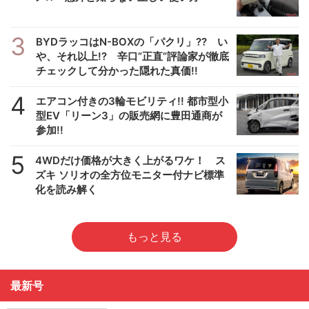
3
BYDラッコはN-BOXの「パクリ」?? い
や、それ以上!? 辛口”正直”評論家が徹底
チェックして分かった隠れた真価!!
4
エアコン付きの3輪モビリティ!! 都市型小
型EV「リーン3」の販売網に豊田通商が
参加!!
5
4WDだけ価格が大きく上がるワケ！ ス
ズキ ソリオの全方位モニター付ナビ標準
化を読み解く
もっと見る
最新号