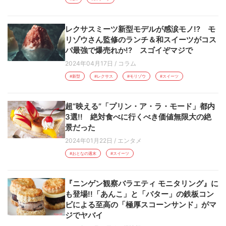
レクサスミーツ新型モデルが感涙モノ!? モ
リゾウさん監修のランチ＆和スイーツがコス
パ最強で爆売れか!? スゴイぞマジで
2024年04月17日
/
コラム
#新型
#レクサス
#モリゾウ
#スイーツ
超“映える”「プリン・ア・ラ・モード」都内
3選!! 絶対食べに行くべき価値無限大の絶
景だった
2024年01月22日
/
エンタメ
#おとなの週末
#スイーツ
『ニンゲン観察バラエティ モニタリング』に
も登場!!「あんこ」と「バター」の鉄板コン
ビによる至高の「極厚スコーンサンド」がマ
ジでヤバイ