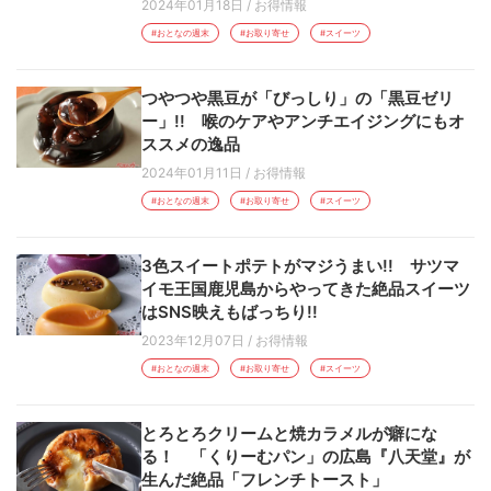
2024年01月18日
/
お得情報
#おとなの週末
#お取り寄せ
#スイーツ
つやつや黒豆が「びっしり」の「黒豆ゼリ
ー」!! 喉のケアやアンチエイジングにもオ
ススメの逸品
2024年01月11日
/
お得情報
#おとなの週末
#お取り寄せ
#スイーツ
3色スイートポテトがマジうまい!! サツマ
イモ王国鹿児島からやってきた絶品スイーツ
はSNS映えもばっちり!!
2023年12月07日
/
お得情報
#おとなの週末
#お取り寄せ
#スイーツ
とろとろクリームと焼カラメルが癖にな
る！ 「くりーむパン」の広島『八天堂』が
生んだ絶品「フレンチトースト」