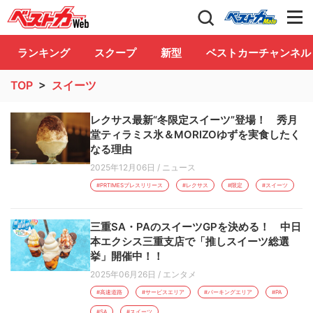
自動車情報誌「ベストカー」
Club
ランキング
スクープ
新型
ベストカーチャンネル
TOP
>
スイーツ
レクサス最新“冬限定スイーツ”登場！ 秀月
堂ティラミス氷＆MORIZOゆずを実食したく
なる理由
2025年12月06日
/
ニュース
#PRTIMESプレスリリース
#レクサス
#限定
#スイーツ
三重SA・PAのスイーツGPを決める！ 中日
本エクシス三重支店で「推しスイーツ総選
挙」開催中！！
2025年06月26日
/
エンタメ
#高速道路
#サービスエリア
#パーキングエリア
#PA
#SA
#スイーツ