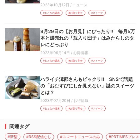
2023年10月12日
/
ニュース
#おとなの週末
#お取り寄せ
#スイーツ
9月29日の【お月見】にぴったり!! 毎月5万
本と爆売れの「瓶入り団子」はみたらしのタ
レにどっぷり
2023年09月14日
/
お得情報
#おとなの週末
#お取り寄せ
#スイーツ
ハライチ澤部さんもビックリ!! SNSで話題
の「おむすびにしか見えない」謎のスイーツ
とは？
2023年07月20日
/
お得情報
#おとなの週末
#お取り寄せ
#スイーツ
関連タグ
#新型
#RSS配信なし
#スマートニュースのみ
#PRTIMESプレ