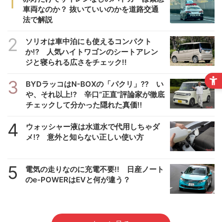
1
車両なのか？ 抜いていいのかを道路交通
法で解説
2
ソリオは車中泊にも使えるコンパクト
か!? 人気ハイトワゴンのシートアレン
ジと寝られる広さをチェック!!
3
BYDラッコはN-BOXの「パクリ」?? い
や、それ以上!? 辛口”正直”評論家が徹底
チェックして分かった隠れた真価!!
4
ウォッシャー液は水道水で代用しちゃダ
メ!? 意外と知らない正しい使い方
5
電気の走りなのに充電不要!! 日産ノート
のe-POWERはEVと何が違う？