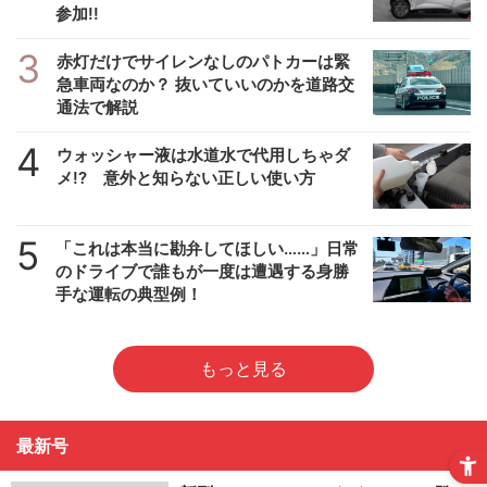
参加!!
3
赤灯だけでサイレンなしのパトカーは緊
急車両なのか？ 抜いていいのかを道路交
通法で解説
4
ウォッシャー液は水道水で代用しちゃダ
メ!? 意外と知らない正しい使い方
5
「これは本当に勘弁してほしい……」日常
のドライブで誰もが一度は遭遇する身勝
手な運転の典型例！
もっと見る
最新号