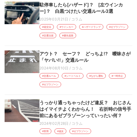
駐停車したら[ハザード]？ [左ウインカ
ー]？ 白黒つけたい交通ルール3選
2025年03月21日
/
コラム
#道交法
#ウインカー
#ハザードランプ
#ゼブラゾーン
#交通法規
#優先道路
アウト？ セーフ？ どっちよ!? 曖昧さが
「ヤバい!!」交通ルール
2024年08月10日
/
コラム
#交通ルール
#シートベルト
#ながら運転
#一時停止
#ゼブラゾーン
うっかり通っちゃったけど違反？ おじさん
はイマイチよくわからん！ 右折時の信号手
前にあるゼブラゾーンっていったい何？
2024年02月28日
/
コラム
#実用
#違反
#ゼブラゾーン