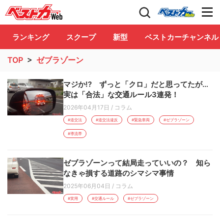
自動車情報誌「ベストカー」
Club
ランキング
スクープ
新型
ベストカーチャンネル
TOP
>
ゼブラゾーン
マジか!? ずっと「クロ」だと思ってたが…
実は「合法」な交通ルール3連発！
2026年04月17日
/
コラム
#道交法
#道交法違反
#緊急車両
#ゼブラゾーン
#導流帯
ゼブラゾーンって結局走っていいの？ 知ら
なきゃ損する道路のシマシマ事情
2025年06月04日
/
コラム
#実用
#交通ルール
#ゼブラゾーン