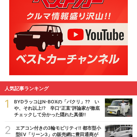
人気記事ランキング
1
BYDラッコはN-BOXの「パクリ」?? い
や、それ以上!? 辛口”正直”評論家が徹底
チェックして分かった隠れた真価!!
2
エアコン付きの3輪モビリティ!! 都市型小
型EV「リーン3」の販売網に豊田通商が