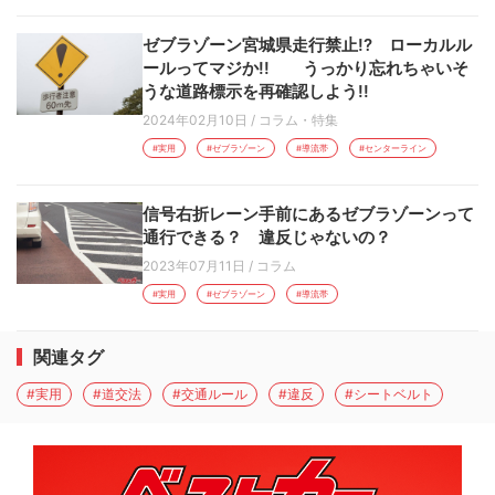
ゼブラゾーン宮城県走行禁止!? ローカルル
ールってマジか!! うっかり忘れちゃいそ
うな道路標示を再確認しよう!!
2024年02月10日
/
コラム・特集
#実用
#ゼブラゾーン
#導流帯
#センターライン
信号右折レーン手前にあるゼブラゾーンって
通行できる？ 違反じゃないの？
2023年07月11日
/
コラム
#実用
#ゼブラゾーン
#導流帯
関連タグ
#実用
#道交法
#交通ルール
#違反
#シートベルト