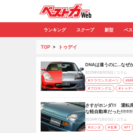
自動車情報誌「ベ
ランキング
スクープ
新型
ベス
TOP
>
トゥデイ
DNAは違うのに…なぜ
2025年08月05日
/
コラム
#クラウンスポーツ
#MR
#プロサングエ
#トゥデ
さすがホンダ!!! 運転
な軽自動車だった!!!!!!!!!
2024年12月03日
/
コラム
#ホンダ
#名車
#F1