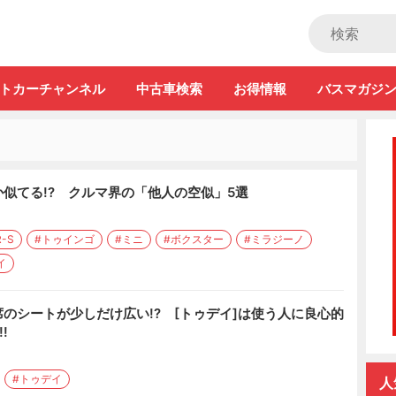
ストカー」
トカーチャンネル
中古車検索
お得情報
バスマガジ
か似てる!? クルマ界の「他人の空似」5選
-S
#トゥインゴ
#ミニ
#ボクスター
#ミラジーノ
イ
席のシートが少しだけ広い!? [トゥデイ]は使う人に良心的
!
#トゥデイ
人