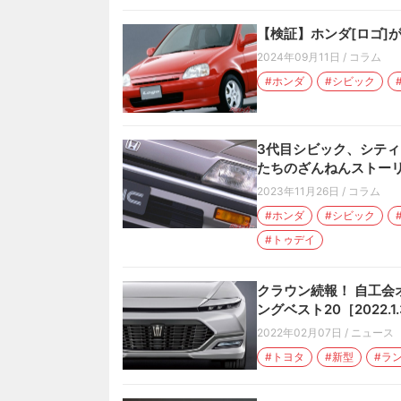
【検証】ホンダ[ロゴ]
2024年09月11日
/
コラム
#ホンダ
#シビック
3代目シビック、シティ
たちのざんねんストー
2023年11月26日
/
コラム
#ホンダ
#シビック
#トゥデイ
クラウン続報！ 自工会オ
ングベスト20［2022.1.
2022年02月07日
/
ニュース
#トヨタ
#新型
#ラ