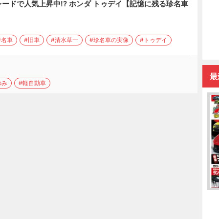
ードで人気上昇中!? ホンダ トゥデイ【記憶に残る珍名車
#名車
#旧車
#清水草一
#珍名車の実像
#トゥデイ
最
のみ
#軽自動車