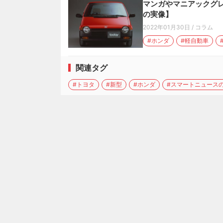
マンガやマニアックグレ
の実像】
2022年01月30日
/
コラム
#ホンダ
#軽自動車
関連タグ
#トヨタ
#新型
#ホンダ
#スマートニュース