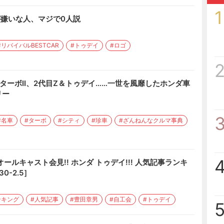
1
が嫌いな人、マジで0人説
#リバイバルBESTCAR
#トゥデイ
#ロゴ
ターボII、2代目Z＆トゥデイ……一世を風靡したホンダ車
リー
#名車
#ターボ
#シティ
#珍車
#ざんねんなクルマ事典
ールキャスト会見!! ホンダ トゥデイ!!! 人気記事ランキ
30-2.5］
ンキング
#人気記事
#豊田章男
#自工会
#トゥデイ