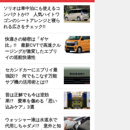
ソリオは車中泊にも使えるコ
ンパクトか!? 人気ハイトワ
ゴンのシートアレンジと寝ら
れる広さをチェック!!
2
快適さの秘密は「ギヤ
比」!! 最新CVTで高速クル
ージングが激変したエブリ
イの巡航快適性
3
セカンドカーにエブリイ最
強説!? 何でもこなす万能
サブ機の活用術とは!?
4
昔は正解でも今は逆効
果!? 愛車を傷める「思い
込みケア」3選
5
ウォッシャー液は水道水で
代用しちゃダメ!? 意外と知