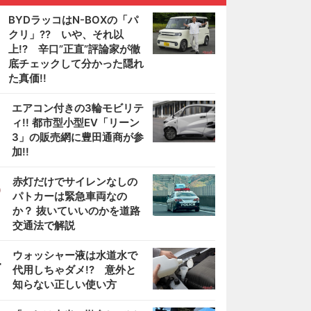
BYDラッコはN-BOXの「パ
クリ」?? いや、それ以
上!? 辛口”正直”評論家が徹
底チェックして分かった隠れ
た真価!!
2
エアコン付きの3輪モビリテ
ィ!! 都市型小型EV「リーン
3」の販売網に豊田通商が参
加!!
3
赤灯だけでサイレンなしの
パトカーは緊急車両なの
か？ 抜いていいのかを道路
交通法で解説
4
ウォッシャー液は水道水で
代用しちゃダメ!? 意外と
知らない正しい使い方