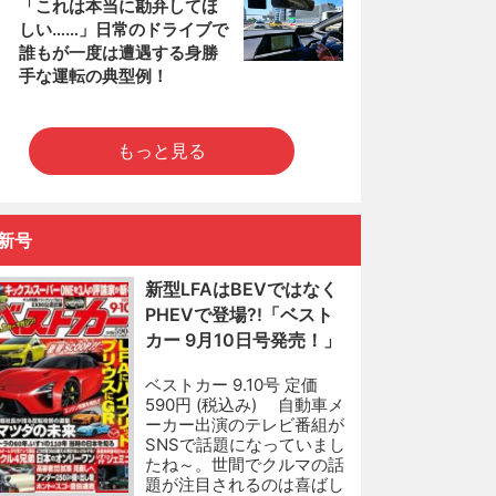
5
「これは本当に勘弁してほ
しい……」日常のドライブで
誰もが一度は遭遇する身勝
手な運転の典型例！
もっと見る
新号
新型LFAはBEVではなく
PHEVで登場?!「ベスト
カー 9月10日号発売！」
ベストカー 9.10号 定価
590円 (税込み) 自動車メ
ーカー出演のテレビ番組が
SNSで話題になっていまし
たね～。世間でクルマの話
題が注目されるのは喜ばし