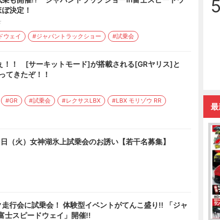
ほぼ決定！
ド
ドウェイ
#ジャパントラックショー
#試乗会
ぇ！！ [サーキットモード]が搭載される[GRヤリス]と
]に乗ってきたぞ！！
#GR
#試乗会
#レクサスLBX
#LBX モリゾウ RR
最
0日（火）女神湖氷上試乗会のお誘い【若干名募集】
走行会に試乗会！ 体験型イベントがてんこ盛り!! 「ジャ
 富士スピードウェイ」開催!!