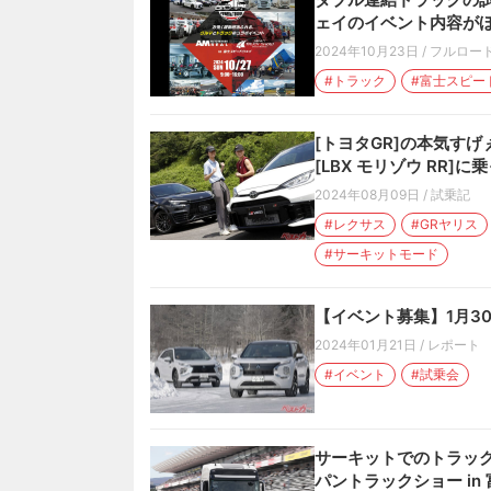
ェイのイベント内容が
2024年10月23日
/
フルロー
#トラック
#富士スピー
[トヨタGR]の本気すげ
[LBX モリゾウ RR
2024年08月09日
/
試乗記
#レクサス
#GRヤリス
#サーキットモード
【イベント募集】1月3
2024年01月21日
/
レポート
#イベント
#試乗会
サーキットでのトラック
パントラックショー in