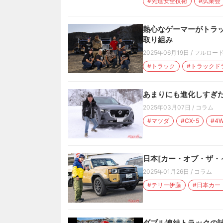
#先進安全技術
#試乗会
熱心なゲーマーがトラッ
取り組み
2025年06月19日
/
フルロー
#トラック
#トラックド
あまりにも進化しすぎだ
2025年03月07日
/
コラム
#マツダ
#CX-5
#4
日本[カー・オブ・ザ・
2025年01月26日
/
コラム
#テリー伊藤
#日本カー
ダブル連結トラックの試