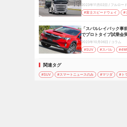
2023年11月02日
/
フルロー
#富士スピードウェイ
#
「スバルレイバック事
でプロトタイプ試乗会実
2023年10月06日
/
コラム
#SUV
#スバル
#4W
関連タグ
#SUV
#スマートニュースのみ
#マツダ
#ト