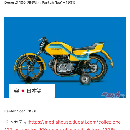
DesertX 100 (モデル：Pantah “Ice” – 1981)
日本語
Pantah “Ice” – 1981
ドゥカティ:
https://mediahouse.ducati.com/collezione-
100-celebrates-100-years-of-ducati-history-1926-