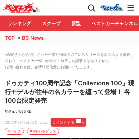
自動車情報誌「ベストカー」
Club
ランキング
スクープ
新型
ベストカーチャンネル
TOP
>
BC News
※配信会社から提供された企業や団体等のプレスリリースを原文のまま掲載し
ており、ベストカーWebが取材・執筆した記事ではありません。
お問い合わせは、各情報配信元にお願いいたします。
ドゥカティ100周年記念「Collezione 100」現
行モデルが往年の名カラーを纏って登場！ 各
100台限定発売
配信元：WEBIKE
2026年6月9日
/ BC News
コメントする
0
#バイク
#Webikeプラス