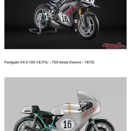
Panigale V4 S 100 (モデル：750 Imola Desmo – 1972)