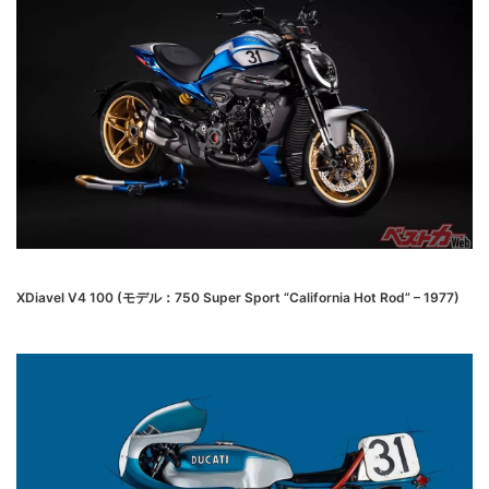
XDiavel V4 100 (モデル：750 Super Sport “California Hot Rod” – 1977)