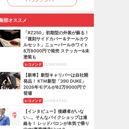
集部オススメ
「RZ250」初期型の外装が蘇る！
「復刻サイドカバー＆テールカウ
ルセット」ニューパールホワイト
8万8000円で発売 ステッカー&未
塗装も
レコメンド
2024年4月6日
【新車】新型キャリパーは自社開
発品！ KTM新型「390 DUKE」
2026年モデルが82万9000円で
登場
レコメンド
2024年4月6日
【インタビュー】後継者がいな
い…。そんなバイクショップは連
絡を！ レッドバロンが本気で乗り