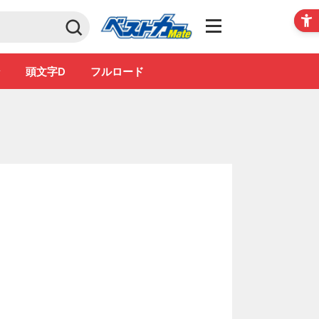
Club
ン
頭文字D
フルロード