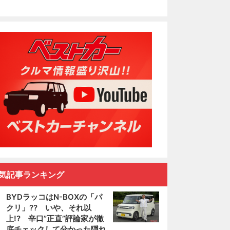
気記事ランキング
BYDラッコはN-BOXの「パ
クリ」?? いや、それ以
上!? 辛口”正直”評論家が徹
底チェックして分かった隠れ