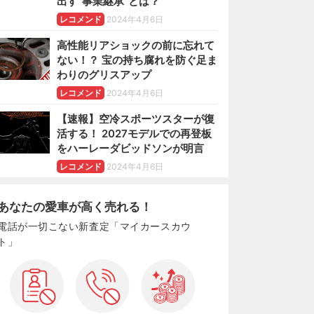
出す“事業継承”とは？
レコメンド
2024年4月6日
高性能リアショックの前に忘れて
ない！？ 宝の持ち腐れを防ぐ足ま
わりのグリスアップ
レコメンド
2024年4月6日
【速報】空冷スポーツスターが復
活する！ 2027モデルでの再登板
をハーレーダビッドソンが明言
レコメンド
2024年4月6日
あなたの愛車が高く売れる！
電話が一切こない新査定「マイカースカウ
ト」