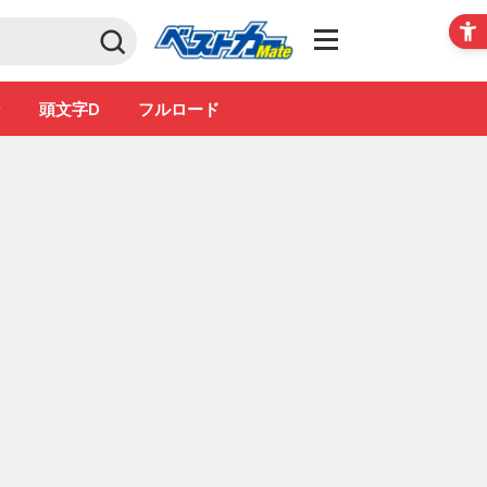
Club
ン
頭文字D
フルロード