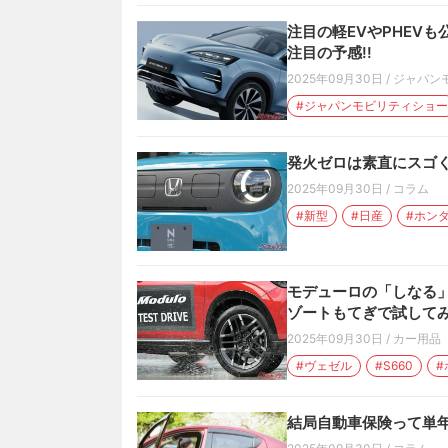
注目の軽EVやPHEVも
注目の予感!!
2025年09月30日
/
ジャパン
#ジャパンモビリティショー
発火ゼロは素直にスゴくな
2025年09月30日
/
コラム
#新型
#日産
#ホン
モデューロの「しなる」
ゾートもてぎで試してみ
2025年09月30日
/
カー用品
#ヴェゼル
#S660
#
結局自動車保険って単年