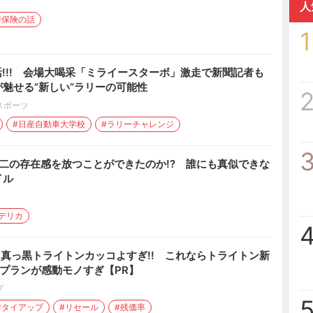
人
#保険の話
1
復活!!! 会場大喝采「ミライースターボ」激走で新聞記者も
魅せる”新しい”ラリーの可能性
スポーツ
#日産自動車大学校
#ラリーチャレンジ
無二の存在感を放つことができたのか!? 誰にも真似できな
イル
デリカ
】真っ黒トライトンカッコよすぎ!! これならトライトン新
なプランが感動モノすぎ【PR】
プ
#タイアップ
#リセール
#残価率