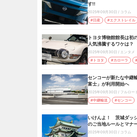
す!!
2025年09月30日
/
コラム
#日産
#エクストレイル
トヨタ博物館館長は初の
人気沸騰するワケは？
2025年09月30日
/
エンタメ
#トヨタ
#カローラ
センコーが新たな中継輸送施
富士」が利用開始へ
2025年09月30日
/
フルロー
#中継輸送
#センコー
いけんよ！ 茨城ダッシ
のご当地ルールとマナー
2025年09月30日
/
コラム