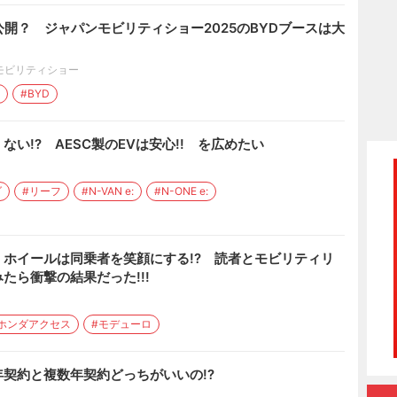
公開？ ジャパンモビリティショー2025のBYDブースは大
モビリティショー
#BYD
い!? AESC製のEVは安心!! を広めたい
ダ
#リーフ
#N-VAN e:
#N-ONE e:
ホイールは同乗者を笑顔にする!? 読者とモビリティリ
たら衝撃の結果だった!!!
ホンダアクセス
#モデューロ
契約と複数年契約どっちがいいの!?