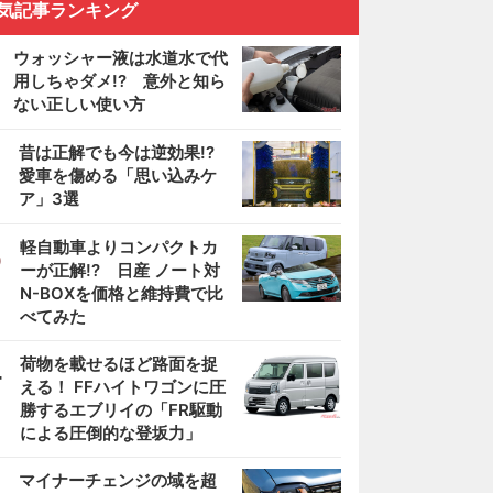
気記事ランキング
ウォッシャー液は水道水で代
用しちゃダメ!? 意外と知ら
ない正しい使い方
2
昔は正解でも今は逆効果!?
愛車を傷める「思い込みケ
ア」3選
3
軽自動車よりコンパクトカ
ーが正解!? 日産 ノート対
N-BOXを価格と維持費で比
べてみた
4
荷物を載せるほど路面を捉
える！ FFハイトワゴンに圧
勝するエブリイの「FR駆動
による圧倒的な登坂力」
5
マイナーチェンジの域を超