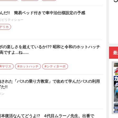
掴んだ!! 簡易ベッド付きで車中泊仕様設定の予感
モビリティショー
デリカ
ボの楽しさを超えているか!?? 昭和と令和のホットハッチ
高ですよ…ね……
最
GRヤリス
#ホットハッチ
#シティターボ
施された「バスの乗り方教室」で改めて学んだバスの利用
た!!
ジン
本復活なんてどうよ!? 4代目ムラーノ先生、出番で