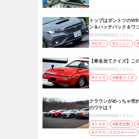
トップはダントツのWR
ン＆ハッチバック＆ワゴ
2025年09月30日
/
コラム
#セダン
#エンジン
【車名当てクイズ】この
2025年09月30日
/
コラム
#クイズ
#車名クイズ
クラウンがめっちゃ売れ
のワケは？
2025年09月30日
/
コラム
#トヨタ
#販売台数
#クラウンクロスオーバー