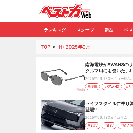
自動車情報誌「ベ
ランキング
スクープ
新型
ベス
TOP
>
月:
2025年9月
南海電鉄がSWANSの
クルマ用にも使いたい!!
2025年09月30日
/
カー用品
#鉄道
#SWANS
#サ
ライフスタイルに寄り添
登場!!
2025年09月30日
/
コラム
#SUV
#BEV
#輸入