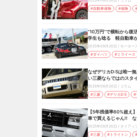
2025年09月30日
/
コラム
#自動車保険
#保険
“10万円”で横転から
学生も唸る 軽自動車が
2025年09月30日
/
モーター
#ダイハツ
#ミライース
なぜデリカD:5は唯一
い三菱ならではのスタ
2025年09月30日
/
コラム
#三菱
#デリカD:5
#
【5年残価率60%超え
車で買えるじゃん!! 
2025年09月30日
/
タイアッ
#三菱
#トライトン