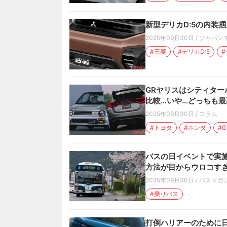
新型デリカD:5の内装
2025年09月30日
/
ジャパン
#三菱
#デリカD:5
#
GRヤリスはシティター
比較…いや…どっちも最
2025年09月30日
/
コラム
#トヨタ
#ホンダ
#
バスの日イベントで実
方法が目からウロコすぎ
2025年09月30日
/
バスマガ
#乗りバス
打倒ハリアーのために日