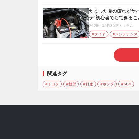
たまった夏の疲れがヤ
テ”初心者でもできるこ
2025年09月30日
/
コラム
#タイヤ
#メンテナンス
関連タグ
#トヨタ
#新型
#日産
#ホンダ
#SUV