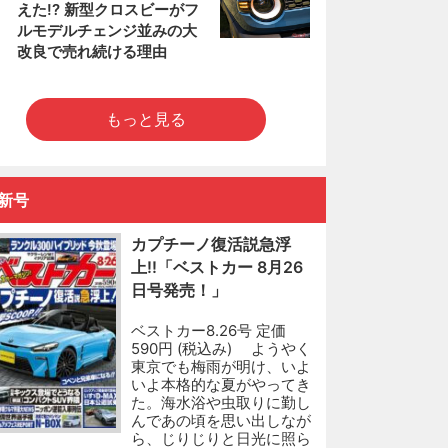
えた!? 新型クロスビーがフ
ルモデルチェンジ並みの大
改良で売れ続ける理由
もっと見る
新号
カプチーノ復活説急浮
上!!「ベストカー 8月26
日号発売！」
ベストカー8.26号 定価
590円 (税込み) ようやく
東京でも梅雨が明け、いよ
いよ本格的な夏がやってき
た。海水浴や虫取りに勤し
んであの頃を思い出しなが
ら、じりじりと日光に照ら