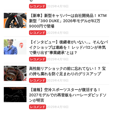
レコメンド
2025年4月19日
【新車】新型キャリパーは自社開発品！ KTM
新型「390 DUKE」2026年モデルが82万
9000円で登場
レコメンド
2025年4月19日
【インタビュー】後継者がいない…。そんなバ
イクショップは連絡を！ レッドバロンが本気
で乗り出す“事業継承”とは？
レコメンド
2025年4月19日
高性能リアショックの前に忘れてない！？ 宝
の持ち腐れを防ぐ足まわりのグリスアップ
レコメンド
2025年4月19日
【速報】空冷スポーツスターが復活する！
2027モデルでの再登板をハーレーダビッドソ
ンが明言
レコメンド
2025年4月19日