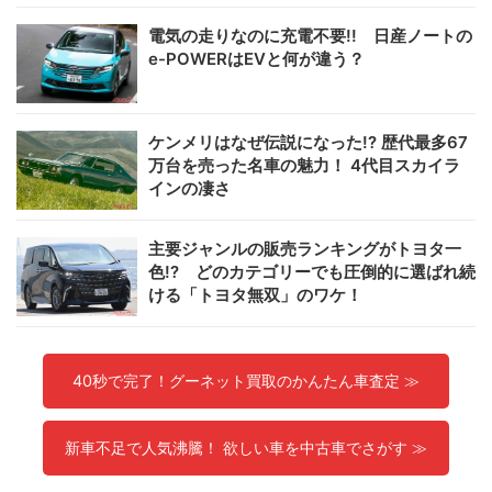
電気の走りなのに充電不要!! 日産ノートの
e-POWERはEVと何が違う？
ケンメリはなぜ伝説になった!? 歴代最多67
万台を売った名車の魅力！ 4代目スカイラ
インの凄さ
主要ジャンルの販売ランキングがトヨタ一
色!? どのカテゴリーでも圧倒的に選ばれ続
ける「トヨタ無双」のワケ！
40秒で完了！グーネット買取のかんたん車査定 ≫
新車不足で人気沸騰！ 欲しい車を中古車でさがす ≫