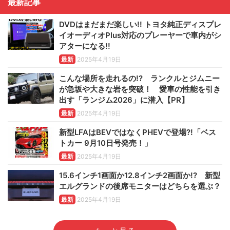
最新記事
DVDはまだまだ楽しい!! トヨタ純正ディスプレ
イオーディオPlus対応のプレーヤーで車内がシ
アターになる!!
最新
2025年4月19日
こんな場所を走れるの!? ランクルとジムニー
が急坂や大きな岩を突破！ 愛車の性能を引き
出す「ランジム2026」に潜入【PR】
最新
2025年4月19日
新型LFAはBEVではなくPHEVで登場?!「ベス
トカー 9月10日号発売！」
最新
2025年4月19日
15.6インチ1画面か12.8インチ2画面か!? 新型
エルグランドの後席モニターはどちらを選ぶ？
最新
2025年4月19日