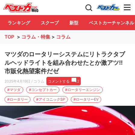
自動車情報誌「ベストカー」
Club
ランキング
スクープ
新型
ベストカーチャンネル
TOP
>
コラム・特集
>
コラム
マツダのロータリーシステムにリトラクタブ
ルヘッドライトを組み合わせたとか激アツ!!
市販化熱望案件だゼ
2025年4月19日
/ コラム
コメントする
2
#マツダ
#コンセプトカー
#ロータリーエンジン
#ロータリー
#アイコニックSP
#ロータリーEV