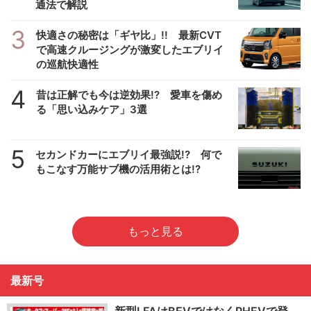
通法で解説
3
快適さの秘密は「ギヤ比」!! 最新CVT
で高速クルージングが激変したエブリイ
の巡航快適性
4
昔は正解でも今は逆効果!? 愛車を傷め
る「思い込みケア」3選
5
セカンドカーにエブリイ最強説!? 何で
もこなす万能サブ機の活用術とは!?
もっと見る
最新号
新型LFAはBEVではなくPHEVで登