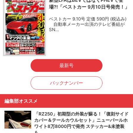
場?!「ベストカー 9月10日号発売！」
ベストカー 9.10号 定価 590円 (税込み)
自動車メーカー出演のテレビ番組が
SN…
最新号
バックナンバー
編集部オススメ
「RZ250」初期型の外装が蘇る！「復刻サイド
カバー＆テールカウルセット」ニューパールホ
ワイト8万8000円で発売 ステッカー&未塗装
も