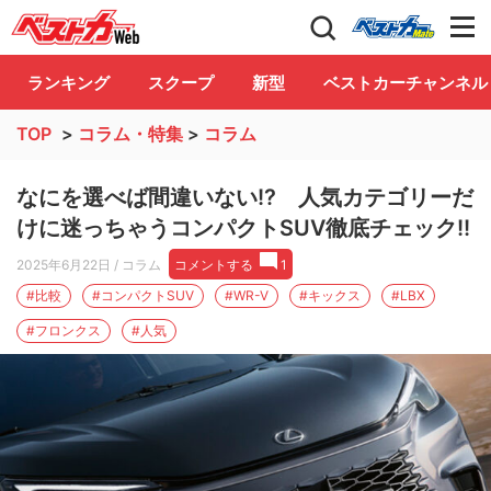
自動車情報誌「ベストカー」
Club
ランキング
スクープ
新型
ベストカーチャンネル
TOP
>
コラム・特集
>
コラム
なにを選べば間違いない!? 人気カテゴリーだ
けに迷っちゃうコンパクトSUV徹底チェック!!
2025年6月22日
/ コラム
コメントする
1
#比較
#コンパクトSUV
#WR-V
#キックス
#LBX
#フロンクス
#人気