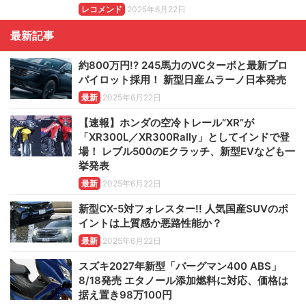
レコメンド
2025年6月22日
最新記事
約800万円!? 245馬力のVCターボと最新プロ
パイロット採用！ 新型日産ムラーノ日本発売
最新
2025年6月22日
【速報】ホンダの空冷トレール“XR”が
「XR300L／XR300Rally」としてインドで登
場！ レブル500のEクラッチ、新型EVなども一
挙発表
最新
2025年6月22日
新型CX-5対フォレスター!! 人気国産SUVのポ
イントは上質感か悪路性能か？
最新
2025年6月22日
スズキ2027年新型「バーグマン400 ABS」
8/18発売 エタノール添加燃料に対応、価格は
据え置き98万100円