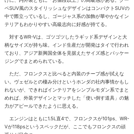
ペSUV風のスタイリッシュなデザインはコンパクトSUVの
中で際立っているし、ゴージャス系の加飾が華やかなイン
テリアもわかりやすい高級志向に好感が持てる。
対するWR-Vは、ゴツゴツしたラギッド系デザインと大
柄なサイズが持ち味。インド生産だが開発はタイで行われ
ており、アジア新興国全体を見据えたサイズ感とパッケー
ジングでまとめられている。
ただ、フロンクスと比べると内装のチープ感が拭えな
い。ヴェゼルとの棲み分けというホンダの社内事情かもし
れないが、できればインテリアをシンプルモダン系でまと
めれば、外装デザインとマッチした「使い倒す道具」の魅
力がアピールできたように思える。
エンジンはともに1.5L直4で、フロンクスが101ps、WR-
Vが118psというスペックだが、ここでもフロンクスの頑