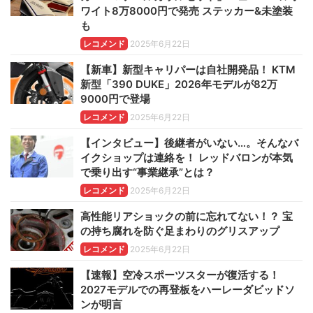
ワイト8万8000円で発売 ステッカー&未塗装
も
レコメンド
2025年6月22日
【新車】新型キャリパーは自社開発品！ KTM
新型「390 DUKE」2026年モデルが82万
9000円で登場
レコメンド
2025年6月22日
【インタビュー】後継者がいない…。そんなバ
イクショップは連絡を！ レッドバロンが本気
で乗り出す“事業継承”とは？
レコメンド
2025年6月22日
高性能リアショックの前に忘れてない！？ 宝
の持ち腐れを防ぐ足まわりのグリスアップ
レコメンド
2025年6月22日
【速報】空冷スポーツスターが復活する！
2027モデルでの再登板をハーレーダビッドソ
ンが明言