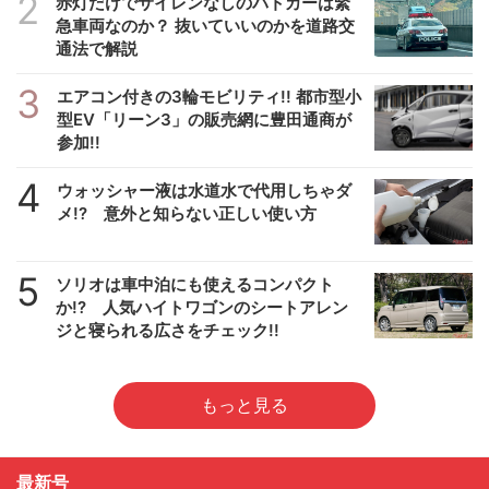
2
赤灯だけでサイレンなしのパトカーは緊
急車両なのか？ 抜いていいのかを道路交
通法で解説
3
エアコン付きの3輪モビリティ!! 都市型小
型EV「リーン3」の販売網に豊田通商が
参加!!
4
ウォッシャー液は水道水で代用しちゃダ
メ!? 意外と知らない正しい使い方
5
ソリオは車中泊にも使えるコンパクト
か!? 人気ハイトワゴンのシートアレン
ジと寝られる広さをチェック!!
もっと見る
最新号