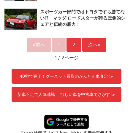
スポーツカー部門ではトヨタですら勝てな
い!? マツダ ロードスターが誇る圧倒的シ
ェアと伝統の底力！
«前へ
1
2
次へ»
1
/
2ページ
40秒で完了！グーネット買取のかんたん車査定 ≫
新車不足で人気沸騰！ 欲しい車を中古車でさがす ≫
Google検索で『ベストカーWeb』を優先表示する