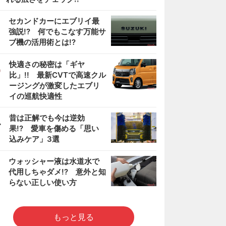
2
セカンドカーにエブリイ最
強説!? 何でもこなす万能サ
ブ機の活用術とは!?
3
快適さの秘密は「ギヤ
比」!! 最新CVTで高速クル
ージングが激変したエブリ
イの巡航快適性
4
昔は正解でも今は逆効
果!? 愛車を傷める「思い
込みケア」3選
5
ウォッシャー液は水道水で
代用しちゃダメ!? 意外と知
らない正しい使い方
もっと見る