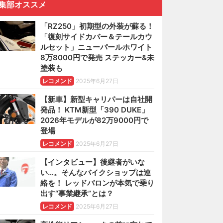
集部オススメ
「RZ250」初期型の外装が蘇る！
「復刻サイドカバー＆テールカウ
ルセット」ニューパールホワイト
8万8000円で発売 ステッカー&未
塗装も
レコメンド
2025年6月27日
【新車】新型キャリパーは自社開
発品！ KTM新型「390 DUKE」
2026年モデルが82万9000円で
登場
レコメンド
2025年6月27日
【インタビュー】後継者がいな
い…。そんなバイクショップは連
絡を！ レッドバロンが本気で乗り
出す“事業継承”とは？
レコメンド
2025年6月27日