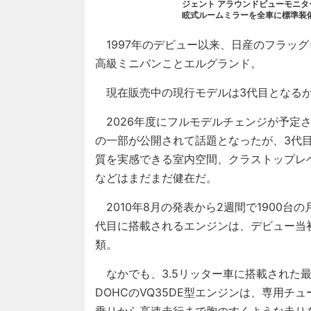
ジェント アラウンドビューモニ
眩式ルームミラーを全車に標準装
1997年のデビュー以来、日産のフラッ
高級ミニバンことエルグランド。
現在販売中の現行モデルは3代目となるが、
2026年度にフルモデルチェンジが予定さ
の一部が公開されて話題となったが、3代
質を実感できる室内空間、クラストップレ
などはまだまだ健在だ。
2010年8月の発表から2週間で1900台
代目に搭載されるエンジンは、デビュー当初
類。
なかでも、3.5リッター車に搭載された最高出
DOHCのVQ35DE型エンジンは、専用
乗りから高速走行まで胸のすくような走り