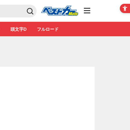
Club
ン
頭文字D
フルロード