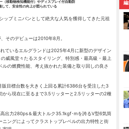
ター（移動物検知機能付）やディスプレイ付自動防
編
備して、安全性の向上が図られている
グシップミニバンとして絶大な人気を獲得してきた元祖
そのデビューは2010年8月。
れているエルグランドは2025年4月に新型のデザイン
目の威風堂々たるスタイリング、特別感・最高級・最上
ベルの燃費性能、考え抜かれた装備と取り回しの良さ
の月販目標台数を大きく上回る累計6386台を受注した3
から現在に至るまで3.5リッターと2.5リッターの2種
力280ps＆最大トルク35.1kgf･mを誇るV型6気筒
チューニングによってクラストップレベルの出力特性と街
を実現。