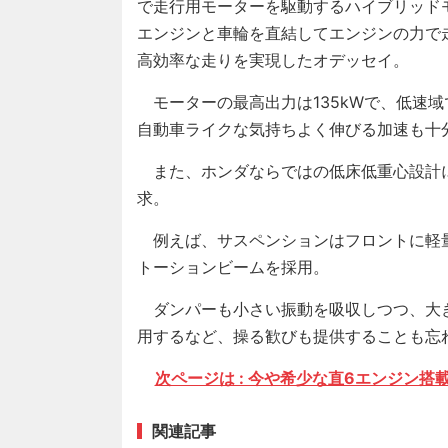
で走行用モーターを駆動するハイブリッド
エンジンと車輪を直結してエンジンの力で
高効率な走りを実現したオデッセイ。
モーターの最高出力は135kWで、低速
自動車ライクな気持ちよく伸びる加速も十
また、ホンダならではの低床低重心設計
求。
例えば、サスペンションはフロントに軽
トーションビームを採用。
ダンパーも小さい振動を吸収しつつ、大
用するなど、操る歓びも提供することも忘
次ページは : 今や希少な直6エンジン搭
関連記事