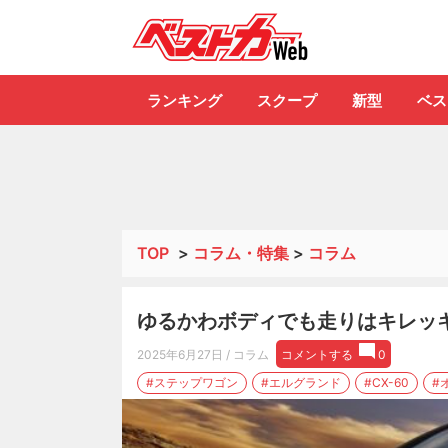
自動車情報誌「ベ
ランキング
スクープ
新型
ベス
TOP
>
コラム・特集
>
コラム
ゆるかわボディでも走りはキレッ
2025年6月27日
/ コラム
コメントする
0
#ステップワゴン
#エルグランド
#CX-60
#