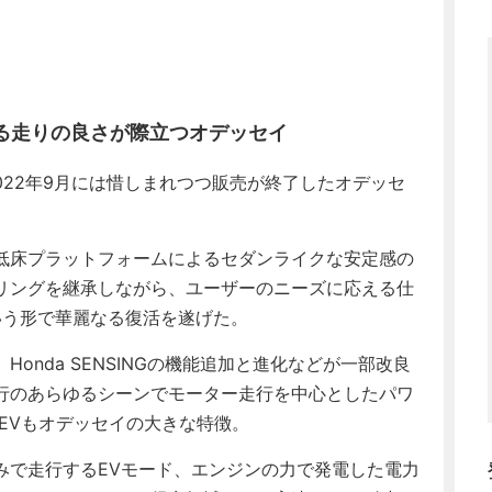
る走りの良さが際立つオデッセイ
022年9月には惜しまれつつ販売が終了したオデッセ
低床プラットフォームによるセダンライクな安定感の
リングを継承しながら、ユーザーのニーズに応える仕
という形で華麗なる復活を遂げた。
nda SENSINGの機能追加と進化などが一部改良
行のあらゆるシーンでモーター走行を中心としたパワ
EVもオデッセイの大きな特徴。
で走行するEVモード、エンジンの力で発電した電力