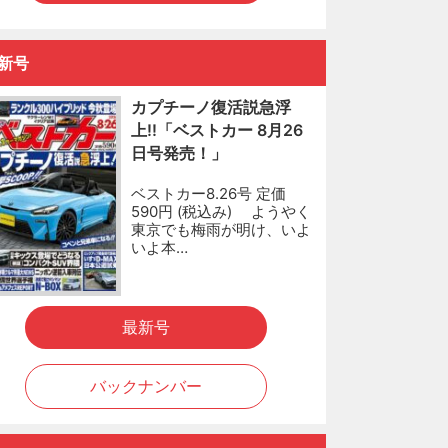
新号
カプチーノ復活説急浮
上!!「ベストカー 8月26
日号発売！」
ベストカー8.26号 定価
590円 (税込み) ようやく
東京でも梅雨が明け、いよ
いよ本…
最新号
バックナンバー