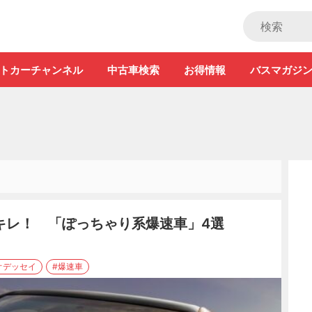
ストカー」
トカーチャンネル
中古車検索
お得情報
バスマガジ
キレ！ 「ぽっちゃり系爆速車」4選
オデッセイ
#爆速車