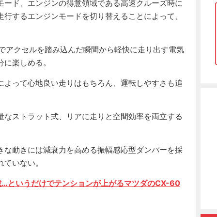
モード、エンジンの得意領域である高速クルーズ時に
走行するエンジンモードを切り替えることによって、
域でアクセルを踏み込んだ瞬間から軽快に走り出す電気
分に楽しめる。
によって心地良い走りはもちろん、運転しやすさも追
量なストラット式、リアに走りと空間効率を両立する
きな動きには減衰力を高める振幅感応型ダンパーを採
れていない。
載…というだけでテンションが上がるマツダのCX-60