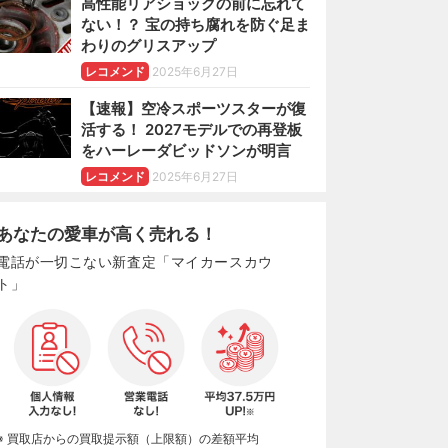
高性能リアショックの前に忘れて
ない！？ 宝の持ち腐れを防ぐ足ま
わりのグリスアップ
レコメンド
2025年6月27日
【速報】空冷スポーツスターが復
活する！ 2027モデルでの再登板
をハーレーダビッドソンが明言
レコメンド
2025年6月27日
あなたの愛車が高く売れる！
電話が一切こない新査定「マイカースカウ
ト」
※ 買取店からの買取提示額（上限額）の差額平均