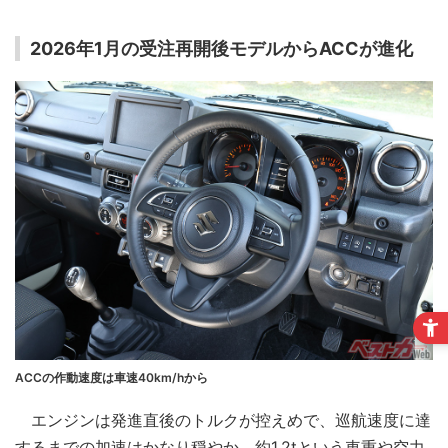
2026年1月の受注再開後モデルからACCが進化
ACCの作動速度は車速40km/hから
エンジンは発進直後のトルクが控えめで、巡航速度に達
するまでの加速はかなり穏やか。約1.2tという車重や空力