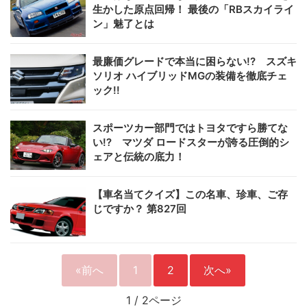
生かした原点回帰！ 最後の「RBスカイライ
ン」魅了とは
最廉価グレードで本当に困らない!? スズキ
ソリオ ハイブリッドMGの装備を徹底チェ
ック!!
スポーツカー部門ではトヨタですら勝てな
い!? マツダ ロードスターが誇る圧倒的シ
ェアと伝統の底力！
【車名当てクイズ】この名車、珍車、ご存
じですか？ 第827回
«前へ
1
2
次へ»
1
/
2ページ