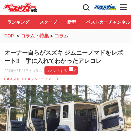
自動車情報誌「ベストカー」
Club
ランキング
スクープ
新型
ベストカーチャンネル
TOP
>
コラム・特集
>
コラム
オーナー自らがスズキ ジムニーノマドをレポ
ート!! 手に入れてわかったアレコレ
2026年5月11日
/ コラム
コメントする
0
#スズキ
#ジムニーノマド