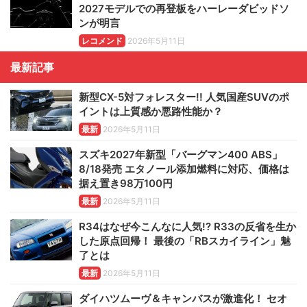
2027モデルでの再登板をハーレーダビッドソ
ンが明言
レコメンド
2026年5月11日
最新記事
新型CX-5対フォレスター!! 人気国産SUVのポ
イントは上質感か悪路性能か？
最新
2026年5月11日
スズキ2027年新型「バーグマン400 ABS」
8/18発売 エタノール添加燃料に対応、価格は
据え置き98万100円
最新
2026年5月11日
R34はなぜ今こんなに人気!? R33の反省を生か
した原点回帰！ 最後の「RBスカイライン」魅
了とは
最新
2026年5月11日
ダイハツムーヴ＆キャンバスが激進化！ セオ