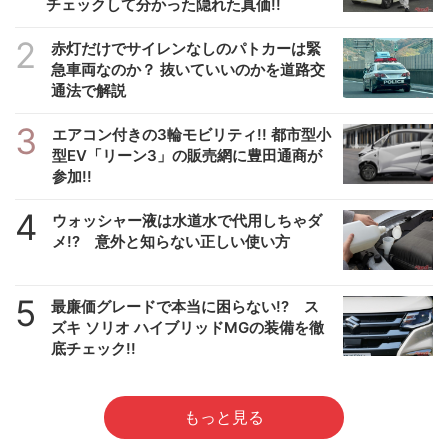
チェックして分かった隠れた真価!!
2
赤灯だけでサイレンなしのパトカーは緊
急車両なのか？ 抜いていいのかを道路交
通法で解説
3
エアコン付きの3輪モビリティ!! 都市型小
型EV「リーン3」の販売網に豊田通商が
参加!!
4
ウォッシャー液は水道水で代用しちゃダ
メ!? 意外と知らない正しい使い方
5
最廉価グレードで本当に困らない!? ス
ズキ ソリオ ハイブリッドMGの装備を徹
底チェック!!
もっと見る