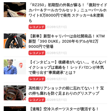
「RZ250」初期型の外装が蘇る！「復刻サイド
カバー＆テールカウルセット」ニューパールホ
ワイト8万8000円で発売 ステッカー&未塗装
も
レコメンド
2026年5月11日
【新車】新型キャリパーは自社開発品！ KTM
新型「390 DUKE」2026年モデルが82万
9000円で登場
レコメンド
2026年5月11日
【インタビュー】後継者がいない…。そんなバ
イクショップは連絡を！ レッドバロンが本気
で乗り出す“事業継承”とは？
レコメンド
2026年5月11日
高性能リアショックの前に忘れてない！？ 宝
の持ち腐れを防ぐ足まわりのグリスアップ
レコメンド
2026年5月11日
【速報】空冷スポーツスターが復活する！