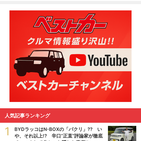
人気記事ランキング
1
BYDラッコはN-BOXの「パクリ」?? い
や、それ以上!? 辛口”正直”評論家が徹底