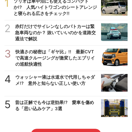
1
ソリオは車中泊にも使えるコンパクト
か!? 人気ハイトワゴンのシートアレンジ
と寝られる広さをチェック!!
2
赤灯だけでサイレンなしのパトカーは緊
急車両なのか？ 抜いていいのかを道路交
通法で解説
3
快適さの秘密は「ギヤ比」!! 最新CVT
で高速クルージングが激変したエブリイ
の巡航快適性
4
ウォッシャー液は水道水で代用しちゃダ
メ!? 意外と知らない正しい使い方
5
昔は正解でも今は逆効果!? 愛車を傷め
る「思い込みケア」3選