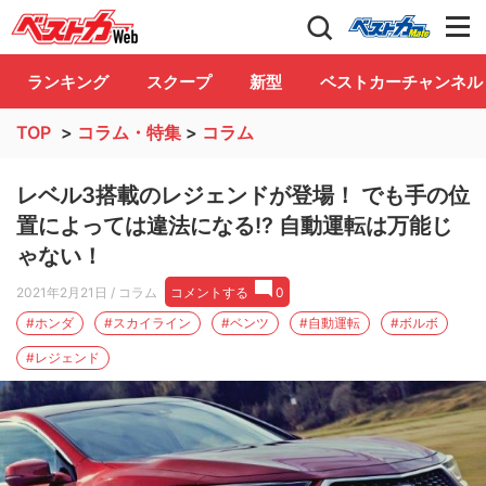
自動車情報誌「ベストカー」
Club
ランキング
スクープ
新型
ベストカーチャンネル
TOP
>
コラム・特集
>
コラム
レベル3搭載のレジェンドが登場！ でも手の位
置によっては違法になる!? 自動運転は万能じ
ゃない！
2021年2月21日
/ コラム
コメントする
0
#ホンダ
#スカイライン
#ベンツ
#自動運転
#ボルボ
#レジェンド