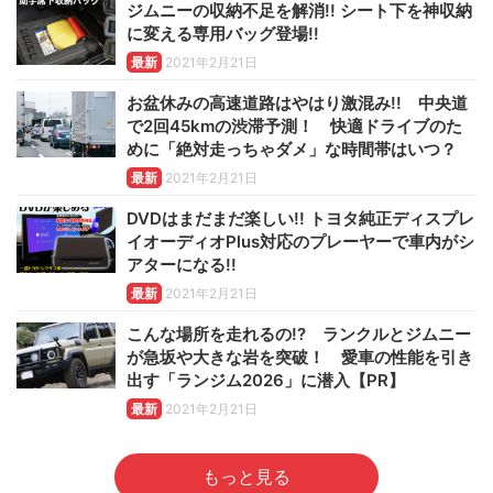
ジムニーの収納不足を解消!! シート下を神収納
に変える専用バッグ登場!!
最新
2021年2月21日
お盆休みの高速道路はやはり激混み!! 中央道
で2回45kmの渋滞予測！ 快適ドライブのた
めに「絶対走っちゃダメ」な時間帯はいつ？
最新
2021年2月21日
DVDはまだまだ楽しい!! トヨタ純正ディスプレ
イオーディオPlus対応のプレーヤーで車内がシ
アターになる!!
最新
2021年2月21日
こんな場所を走れるの!? ランクルとジムニー
が急坂や大きな岩を突破！ 愛車の性能を引き
出す「ランジム2026」に潜入【PR】
最新
2021年2月21日
もっと見る