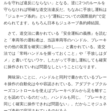
ルを守れば違反にならない」となる。逆に2つのルールを
守らなければ明確な道交法違反だ。ちなみに手放し運転は
『ジュネーブ条約』という”運転についての国際規約”で定
められてます。もちろん日本もジュネーブ条約締結国。
さて。道交法に書かれている『安全運転の義務』を読む
と「車両等の運転者は、当該車両等のハンドル、ブレーキ
その他の装置を確実に操作し……」と書かれている。道交
法では「常時ハンドルを握っておくこと」や「手放しはダ
メ」と書いてないワケ。したがって手放し運転しても確実
に操作されていれば問題なしということになります。
興味深いことに、ハンドルと同列で書かれているブレー
キ操作の自動化は今や容認されている。アダプティブクル
ーズコントロールを使えばブレーキペダルから足を離すこ
とを認めているのだった。ハンドルも同じ。「ブレーキと
同じく確実に操作できれば問題ない」。だからこそジュネ
ーブ条約で容認されているのだろう。