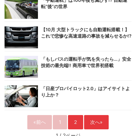
「手動運転」は100年後も滅びず!? 自動運
転“後”の世界
【10月 大型トラックにも自動運転搭載！】
これで悲惨な高速道路の事故を減らせるか!?
「もしバスの運転手が気を失ったら…」安全
技術の最先端!! 商用車で世界初搭載
「日産プロパイロット2.0」はアイサイトよ
り上か？
«前へ
1
2
次へ»
1
/
2ページ