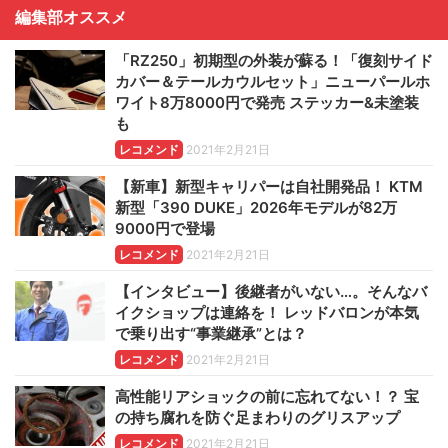
編集部オススメ
「RZ250」初期型の外装が蘇る！「復刻サイド
カバー＆テールカウルセット」ニューパールホ
ワイト8万8000円で発売 ステッカー&未塗装
も
レコメンド
2021年2月21日
【新車】新型キャリパーは自社開発品！ KTM
新型「390 DUKE」2026年モデルが82万
9000円で登場
レコメンド
2021年2月21日
【インタビュー】後継者がいない…。そんなバ
イクショップは連絡を！ レッドバロンが本気
で乗り出す“事業継承”とは？
レコメンド
2021年2月21日
高性能リアショックの前に忘れてない！？ 宝
の持ち腐れを防ぐ足まわりのグリスアップ
レコメンド
2021年2月21日