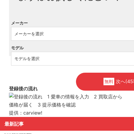
メーカー
モデル
次へ(45
無料
登録後の流れ
提供：carview!
最新記事