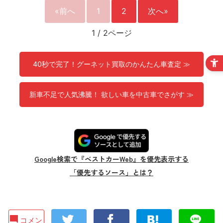
«前へ
1
2
次へ»
1
/
2ページ
40秒で完了！グーネット買取のかんたん車査定 ≫
新車不足で人気沸騰！ 欲しい車を中古車でさがす ≫
Google検索で『ベストカーWeb』を優先表示する
「優先するソース」とは？
コメン