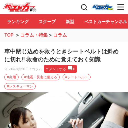
自動車情報誌「ベストカー」
Club
ランキング
スクープ
新型
ベストカーチャンネル
TOP
>
コラム・特集
>
コラム
車中閉じ込めを救うときシートベルトは斜め
に切れ!! 救命のために覚えておく知識
2021年8月20日
/ コラム
コメントする
0
#実用
#地震・災害に備える
#シートベルト
#レスキューマン