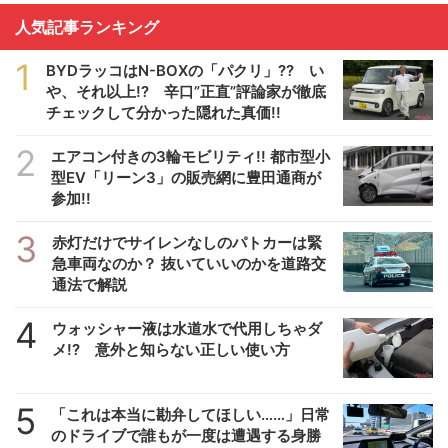
人気記事ランキング
1
BYDラッコはN-BOXの「パクリ」?? い
や、それ以上!? 辛口”正直”評論家が徹底
チェックして分かった隠れた真価!!
2
エアコン付きの3輪モビリティ!! 都市型小
型EV「リーン3」の販売網に豊田通商が
参加!!
3
赤灯だけでサイレンなしのパトカーは緊
急車両なのか？ 抜いていいのかを道路交
通法で解説
4
ウォッシャー液は水道水で代用しちゃダ
メ!? 意外と知らない正しい使い方
5
「これは本当に勘弁してほしい……」日常
のドライブで誰もが一度は遭遇する身勝