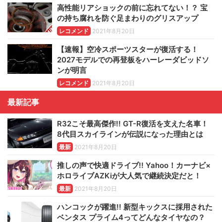
高性能リアショックの前に忘れてない！？ 宝
の持ち腐れを防ぐ足まわりのグリスアップ
レコメンド
2021年8月20日
【速報】空冷スポーツスターが復活する！
2027モデルでの再登板をハーレーダビッドソ
ンが明言
レコメンド
2021年8月20日
最新記事
R32こそ最高傑作!! GT-R復活を支えた名車！
8代目スカイラインが伝説になった理由とは
最新
2021年8月20日
推しの声で快適ドライブ!! Yahoo！カーナビ×
ホロライブAZKiが大人気で継続決定だと！
最新
2021年8月20日
ハンコックが躍進!! 新型キックスに採用された
ベンタス プライム4ってどんなタイヤなの？