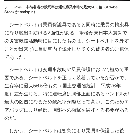
シートベルト非装着者の致死率は運転席乗車時で最大56.5倍（Adobe
Stock@tomispin）
シートベルトは乗員保護具であると同時に乗員の拘束具
になり脱出を妨げる2面性がある。筆者が東日本大震災で
の災害救援活動時に目にしたものは、シートベルトを外す
ことが出来ずに自動車内で焼死した多くの被災者のご遺体
であった。
シートベルトは交通事故時の乗員保護において極めて重
要である。シートベルトを正しく装着しているか否かで、
生存率に最大56.5倍もの（国土交通省統計：平成26年
度）差が生じる。特に運転席は胸部正面にあるハンドルが
最大の凶器になるため致死率が際だって高い。このためエ
アバッグにより頭部、胸部への衝撃を緩和する必要がある
のだ。
しかし、シートベルトは衝突により乗員を保護した後