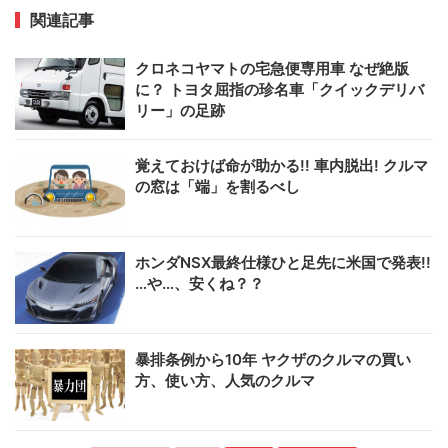
関連記事
クロネコヤマトの宅急便専用車 なぜ絶版
に？ トヨタ屈指の珍名車「クイックデリバ
リー」の足跡
覚えておけば命が助かる!! 車内脱出! クルマ
の窓は「端」を割るべし
ホンダNSX最終仕様ひと足先に米国で発表!!
…や…、安くね？？
暴排条例から10年 ヤクザのクルマの買い
方、使い方、人気のクルマ