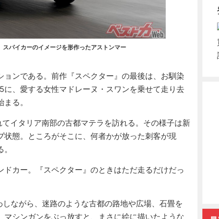
、スパイカーのイメージを形作ったアストンマー
ションである。前作『スペクター』の最後は、お馴染
B5に、愛する女性マドレーヌ・スワンを乗せて走り去
始まる。
れてイタリア南部の古都マテラを訪れる。その様子は新
ブ状態。ところがそこに、何者かが放った刺客が現
る。
ンドカー。『スペクター』のときはただ走るだけだっ
交わしながら、迷路のような古都の路地や広場、石畳を
、マシンガンをぶっ放すと、まさに絵に描いたような