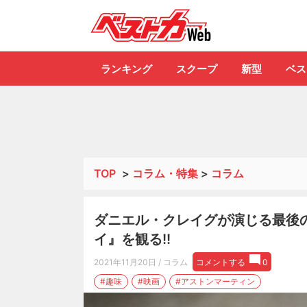
自動車情報誌「ベ
ランキング
スクープ
新型
ベス
TOP
>
コラム・特集
>
コラム
ダニエル・クレイグが演じる最後のボ
イ』を観る!!
2021年11月20日
/ コラム
コメントする
0
#趣味
#映画
#アストンマーティン