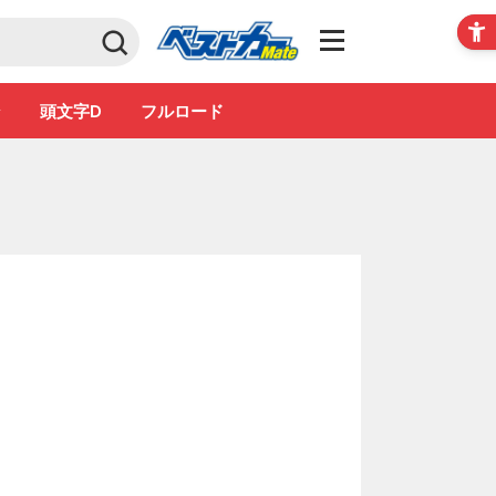
Club
ン
頭文字D
フルロード