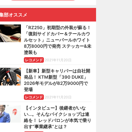
集部オススメ
「RZ250」初期型の外装が蘇る！
「復刻サイドカバー＆テールカウ
ルセット」ニューパールホワイト
8万8000円で発売 ステッカー&未
塗装も
レコメンド
2021年11月20日
【新車】新型キャリパーは自社開
発品！ KTM新型「390 DUKE」
2026年モデルが82万9000円で
登場
レコメンド
2021年11月20日
【インタビュー】後継者がいな
い…。そんなバイクショップは連
絡を！ レッドバロンが本気で乗り
出す“事業継承”とは？