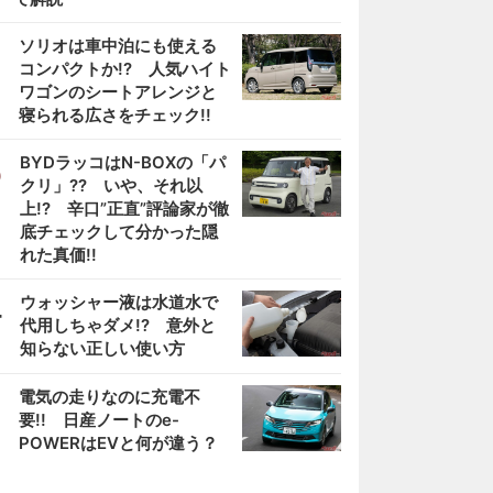
2
ソリオは車中泊にも使える
コンパクトか!? 人気ハイト
ワゴンのシートアレンジと
寝られる広さをチェック!!
3
BYDラッコはN-BOXの「パ
クリ」?? いや、それ以
上!? 辛口”正直”評論家が徹
底チェックして分かった隠
れた真価!!
4
ウォッシャー液は水道水で
代用しちゃダメ!? 意外と
知らない正しい使い方
5
電気の走りなのに充電不
要!! 日産ノートのe-
POWERはEVと何が違う？