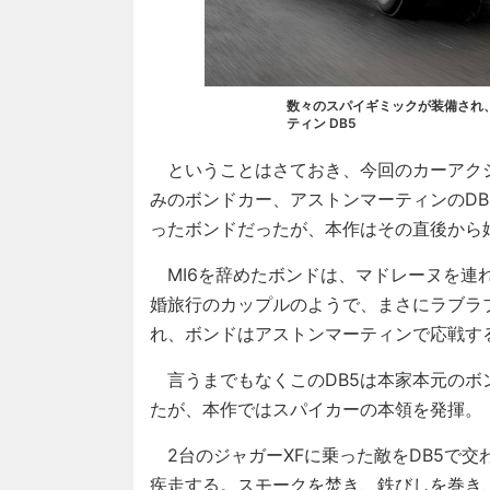
数々のスパイギミックが装備され
ティン DB5
ということはさておき、今回のカーアク
みのボンドカー、アストンマーティンのD
ったボンドだったが、本作はその直後から
MI6を辞めたボンドは、マドレーヌを連
婚旅行のカップルのようで、まさにラブラ
れ、ボンドはアストンマーティンで応戦す
言うまでもなくこのDB5は本家本元のボ
たが、本作ではスパイカーの本領を発揮。
2台のジャガーXFに乗った敵をDB5で
疾走する。スモークを焚き、鉄びしを巻き