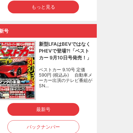
もっと見る
新号
新型LFAはBEVではなく
PHEVで登場?!「ベスト
カー 9月10日号発売！」
ベストカー 9.10号 定価
590円 (税込み) 自動車メ
ーカー出演のテレビ番組が
SN…
最新号
バックナンバー