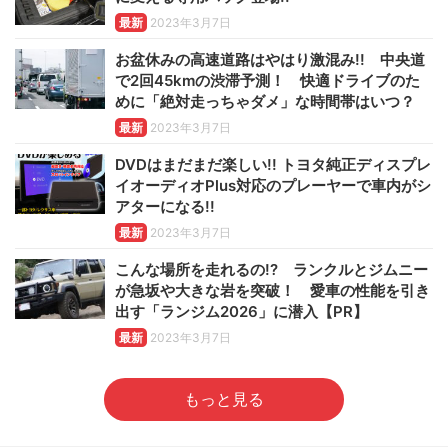
最新
2023年3月7日
お盆休みの高速道路はやはり激混み!! 中央道
で2回45kmの渋滞予測！ 快適ドライブのた
めに「絶対走っちゃダメ」な時間帯はいつ？
最新
2023年3月7日
DVDはまだまだ楽しい!! トヨタ純正ディスプレ
イオーディオPlus対応のプレーヤーで車内がシ
アターになる!!
最新
2023年3月7日
こんな場所を走れるの!? ランクルとジムニー
が急坂や大きな岩を突破！ 愛車の性能を引き
出す「ランジム2026」に潜入【PR】
最新
2023年3月7日
もっと見る