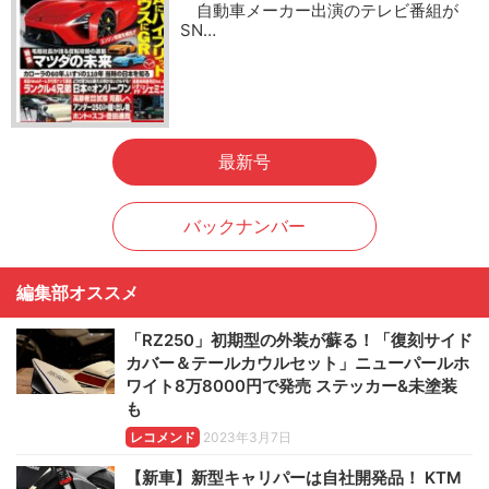
自動車メーカー出演のテレビ番組が
SN…
最新号
バックナンバー
編集部オススメ
「RZ250」初期型の外装が蘇る！「復刻サイド
カバー＆テールカウルセット」ニューパールホ
ワイト8万8000円で発売 ステッカー&未塗装
も
レコメンド
2023年3月7日
【新車】新型キャリパーは自社開発品！ KTM