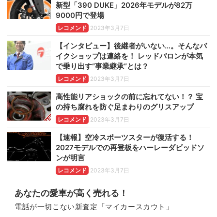
新型「390 DUKE」2026年モデルが82万
9000円で登場
レコメンド
2023年3月7日
【インタビュー】後継者がいない…。そんなバ
イクショップは連絡を！ レッドバロンが本気
で乗り出す“事業継承”とは？
レコメンド
2023年3月7日
高性能リアショックの前に忘れてない！？ 宝
の持ち腐れを防ぐ足まわりのグリスアップ
レコメンド
2023年3月7日
【速報】空冷スポーツスターが復活する！
2027モデルでの再登板をハーレーダビッドソ
ンが明言
レコメンド
2023年3月7日
あなたの愛車が高く売れる！
電話が一切こない新査定「マイカースカウト」