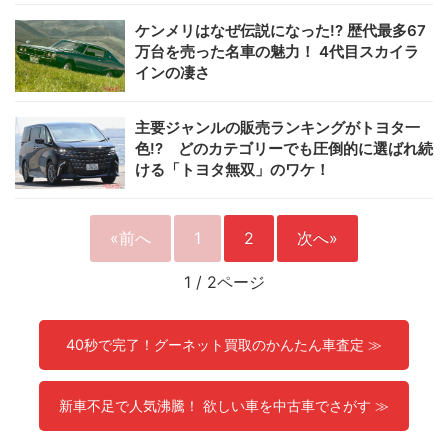
ケンメリはなぜ伝説になった!? 歴代最多67
万台を売った名車の魅力！ 4代目スカイラ
インの凄さ
主要ジャンルの販売ランキングがトヨタ一
色!? どのカテゴリーでも圧倒的に選ばれ続
ける「トヨタ無双」のワケ！
«前へ
1
2
次へ»
1
/
2ページ
40秒で完了！グーネット買取のかんたん車査定 ≫
新車不足で人気沸騰！ 欲しい車を中古車でさがす ≫