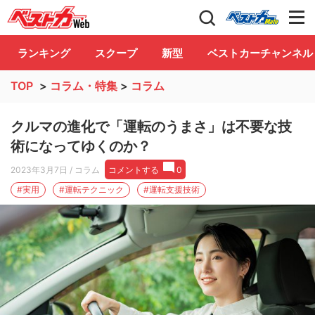
自動車情報誌「ベストカー」
Club
ランキング
スクープ
新型
ベストカーチャンネル
TOP
>
コラム・特集
>
コラム
クルマの進化で「運転のうまさ」は不要な技
術になってゆくのか？
2023年3月7日
/ コラム
コメントする
0
#実用
#運転テクニック
#運転支援技術