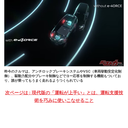
昨今のクルマは、アンチロックブレーキシステムやVSC（車両挙動安定化制
御）、駆動力配分やブレーキ制御などでヨー応答を制御する機能もついてお
り、誰が乗ってもうまく走れるようつくられている
次ページは : 現代版の「運転が上手い」とは、運転支援技
術を巧みに使いこなせること