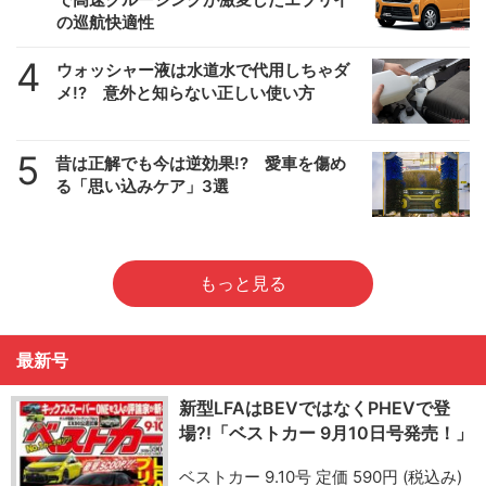
の巡航快適性
4
ウォッシャー液は水道水で代用しちゃダ
メ!? 意外と知らない正しい使い方
5
昔は正解でも今は逆効果!? 愛車を傷め
る「思い込みケア」3選
もっと見る
最新号
新型LFAはBEVではなくPHEVで登
場?!「ベストカー 9月10日号発売！」
ベストカー 9.10号 定価 590円 (税込み)