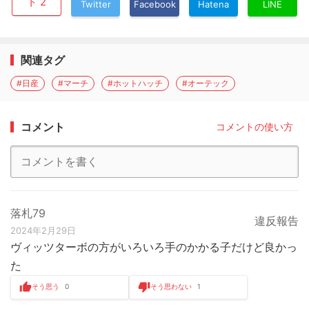
ト 2
Twitter
Facebook
Hatena
LINE
関連タグ
#日産
#マーチ
#ホットハッチ
#オーテック
コメント
コメントの使い方
落札79
違反報告
2024年2月29日
ヴィッツターボの方がいろいろ手のかかる子だけど良かっ
た
そう思う
0
そう思わない
1