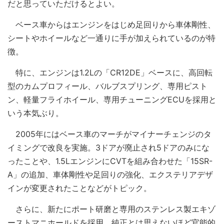
だと思っていただけるとよい。
ベース車からはエンジンをはじめ足回りから車体剛性、
シートやホイールなど一通りに手が加えられているのが特
徴。
特に、エンジンは1.2Lの「CR12DE」ベースに、高回転
型のカムプロフィール、バルブスプリング、専用ピスト
ン、軽量フライホイール、専用チューニングECUを採用と
いう本気ぶり。
2005年にはベース車のマーチがマイナーチェンジのタ
イミングで改良を実施。3ドアが廃止され5ドアのみにな
ったことや、1.5LエンジンにCVTを組み合わせた「15SR-
A」の追加、車体剛性や足回りの強化、エクステリアデザ
インが変更されたことなどがトピック。
さらに、新たにポート研磨と専用のステンレス製エキゾ
ーストマニホールドを採用。純正とは思えないほど官能的