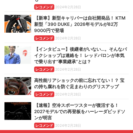
レコメンド
2024年2月28日
【新車】新型キャリパーは自社開発品！ KTM
新型「390 DUKE」2026年モデルが82万
9000円で登場
レコメンド
2024年2月28日
【インタビュー】後継者がいない…。そんなバ
イクショップは連絡を！ レッドバロンが本気
で乗り出す“事業継承”とは？
レコメンド
2024年2月28日
高性能リアショックの前に忘れてない！？ 宝
の持ち腐れを防ぐ足まわりのグリスアップ
レコメンド
2024年2月28日
【速報】空冷スポーツスターが復活する！
2027モデルでの再登板をハーレーダビッドソ
ンが明言
レコメンド
2024年2月28日