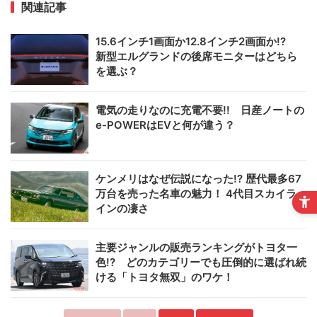
関連記事
15.6インチ1画面か12.8インチ2画面か!?
新型エルグランドの後席モニターはどちら
を選ぶ？
電気の走りなのに充電不要!! 日産ノートの
e-POWERはEVと何が違う？
ケンメリはなぜ伝説になった!? 歴代最多67
万台を売った名車の魅力！ 4代目スカイラ
インの凄さ
主要ジャンルの販売ランキングがトヨタ一
色!? どのカテゴリーでも圧倒的に選ばれ続
ける「トヨタ無双」のワケ！