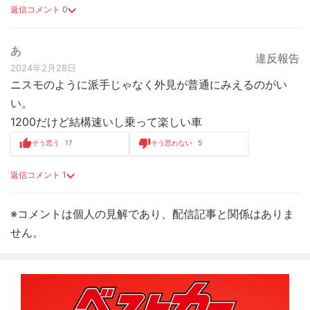
返信コメント
0
あ
違反報告
2024年2月28日
ニスモのように派手じゃなく外見が普通にみえるのがい
い。
1200だけど結構速いし乗って楽しい車
そう思う
17
そう思わない
5
返信コメント
1
※コメントは個人の見解であり、配信記事と関係はありま
せん。