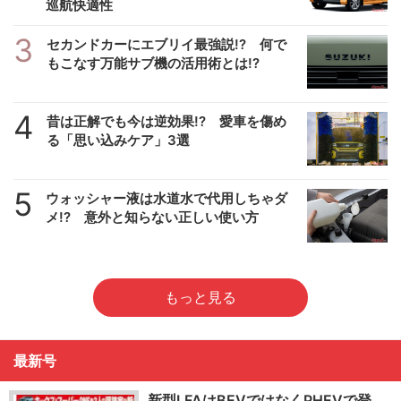
巡航快適性
3
セカンドカーにエブリイ最強説!? 何で
もこなす万能サブ機の活用術とは!?
4
昔は正解でも今は逆効果!? 愛車を傷め
る「思い込みケア」3選
5
ウォッシャー液は水道水で代用しちゃダ
メ!? 意外と知らない正しい使い方
もっと見る
最新号
新型LFAはBEVではなくPHEVで登