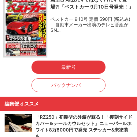
場?!「ベストカー 9月10日号発売！」
ベストカー 9.10号 定価 590円 (税込み)
自動車メーカー出演のテレビ番組が
SN…
最新号
バックナンバー
編集部オススメ
「RZ250」初期型の外装が蘇る！「復刻サイド
カバー＆テールカウルセット」ニューパールホ
ワイト8万8000円で発売 ステッカー&未塗装
も