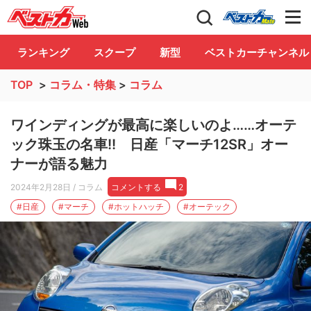
自動車情報誌「ベストカー」
Club
ランキング
スクープ
新型
ベストカーチャンネル
TOP
>
コラム・特集
>
コラム
ワインディングが最高に楽しいのよ……オーテ
ック珠玉の名車!! 日産「マーチ12SR」オー
ナーが語る魅力
2024年2月28日
/ コラム
コメントする
2
#日産
#マーチ
#ホットハッチ
#オーテック