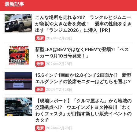
最新記事
こんな場所を走れるの!? ランクルとジムニー
が急坂や大きな岩を突破！ 愛車の性能を引き
出す「ランジム2026」に潜入【PR】
最新
2024年2月28日
新型LFAはBEVではなくPHEVで登場?!「ベス
トカー 9月10日号発売！」
最新
2024年2月28日
15.6インチ1画面か12.8インチ2画面か!? 新型
エルグランドの後席モニターはどちらを選ぶ？
最新
2024年2月28日
【現地レポート】「クルマ屋さん」から地域の
交流拠点へ!? ウエインズトヨタ神奈川「わく
わくフェスタ」が目指す新しい販売イベントの
カタチ
最新
2024年2月28日