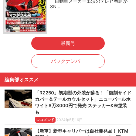
自動車メーカー出演のテレビ番組が
SN…
最新号
バックナンバー
編集部オススメ
「RZ250」初期型の外装が蘇る！「復刻サイド
カバー＆テールカウルセット」ニューパールホ
ワイト8万8000円で発売 ステッカー&未塗装
も
レコメンド
2024年5月16日
【新車】新型キャリパーは自社開発品！ KTM