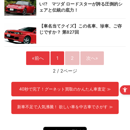
い!? マツダ ロードスターが誇る圧倒的シ
ェアと伝統の底力！
【車名当てクイズ】この名車、珍車、ご存
じですか？ 第827回
«前へ
1
2
次へ»
2
/
2ページ
40秒で完了！グーネット買取のかんたん車査定 ≫
新車不足で人気沸騰！ 欲しい車を中古車でさがす ≫