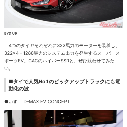
BYD U9
4つのタイヤそれぞれに322馬力のモーターを装着し、
322×4＝1288馬力のシステム出力を発生するスーパース
ポーツEV。GACのハイパーSSRと、ぜひ競わせてみた
い。
■タイで人気No.1のピックアップトラックにも電
動化の波
●いすゞ D-MAX EV CONCEPT