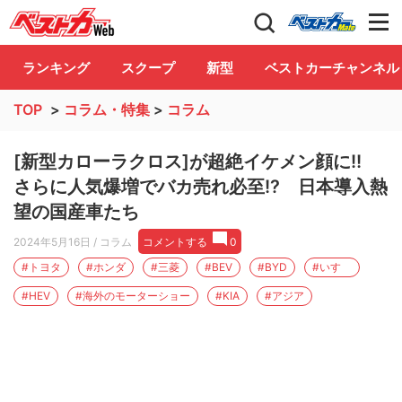
自動車情報誌「ベストカー」
Club
ランキング
スクープ
新型
ベストカーチャンネル
TOP
>
コラム・特集
>
コラム
[新型カローラクロス]が超絶イケメン顔に!!
さらに人気爆増でバカ売れ必至!? 日本導入熱
望の国産車たち
2024年5月16日
/ コラム
コメントする
0
#トヨタ
#ホンダ
#三菱
#BEV
#BYD
#いすゞ
#HEV
#海外のモーターショー
#KIA
#アジア