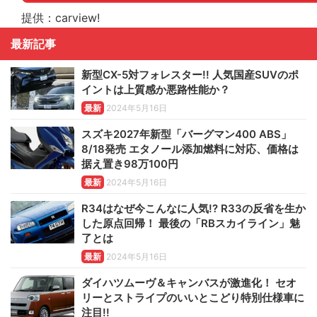
提供：carview!
最新記事
新型CX-5対フォレスター!! 人気国産SUVのポ
イントは上質感か悪路性能か？
最新
2024年5月16日
スズキ2027年新型「バーグマン400 ABS」
8/18発売 エタノール添加燃料に対応、価格は
据え置き98万100円
最新
2024年5月16日
R34はなぜ今こんなに人気!? R33の反省を生か
した原点回帰！ 最後の「RBスカイライン」魅
了とは
最新
2024年5月16日
ダイハツムーヴ＆キャンバスが激進化！ セオ
リーとストライプのいいとこどり特別仕様車に
注目!!