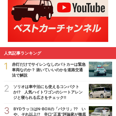
人気記事ランキング
1
赤灯だけでサイレンなしのパトカーは緊急
車両なのか？ 抜いていいのかを道路交通
法で解説
2
ソリオは車中泊にも使えるコンパクト
か!? 人気ハイトワゴンのシートアレン
ジと寝られる広さをチェック!!
3
BYDラッコはN-BOXの「パクリ」?? い
や、それ以上!? 辛口”正直”評論家が徹底