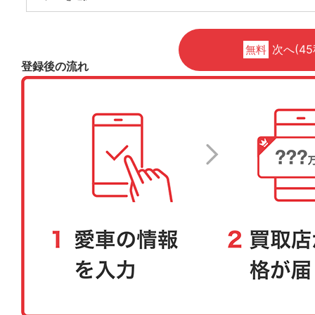
次へ(45
無料
登録後の流れ