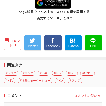
Google検索で『ベストカーWeb』を優先表示する
「優先するソース」とは？
コメン
ト 0
Twitter
Facebook
Hatena
LINE
関連タグ
#トヨタ
#ホンダ
#三菱
#BEV
#BYD
#いすゞ
#HEV
#海外のモーターショー
#KIA
#アジア
コメント
コメントの使い方