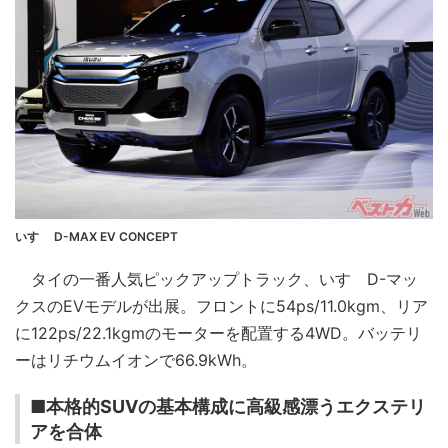
いすゞ D-MAX EV CONCEPT
タイの一番人気ピックアップトラック、いすゞD-マッ
クスのEVモデルが出展。フロントに54ps/11.0kgm、リア
に122ps/22.1kgmのモーターを配置する4WD。バッテリ
ーはリチウムイオンで66.9kWh。
■本格的SUVの基本構成に高級感漂うエクステリ
アを合体