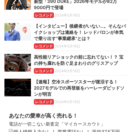
新型「390 DUKE」2026年モデルが82万
9000円で登場
レコメンド
2024年5月16日
【インタビュー】後継者がいない…。そんなバ
イクショップは連絡を！ レッドバロンが本気
で乗り出す“事業継承”とは？
レコメンド
2024年5月16日
高性能リアショックの前に忘れてない！？ 宝
の持ち腐れを防ぐ足まわりのグリスアップ
レコメンド
2024年5月16日
【速報】空冷スポーツスターが復活する！
2027モデルでの再登板をハーレーダビッドソ
ンが明言
レコメンド
2024年5月16日
あなたの愛車が高く売れる！
電話が一切こない新査定「マイカースカウト」