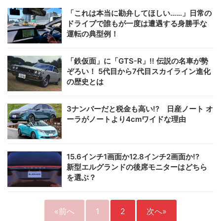
「これは本当に勘弁してほしい……」日常の
ドライブで誰もが一度は遭遇する身勝手な
運転の典型例！
「鉄仮面」に「GTS-R」!! 伝説の名車が勢
ぞろい！ 5代目から7代目スカイライン進化
の歴史とは
3ナンバーだと税金も高い!? 日産ノート オ
ーラがノートより4cmワイドな理由
15.6インチ1画面か12.8インチ2画面か!?
新型エルグランドの後席モニターはどちら
を選ぶ？
«前へ
1
2
次へ»