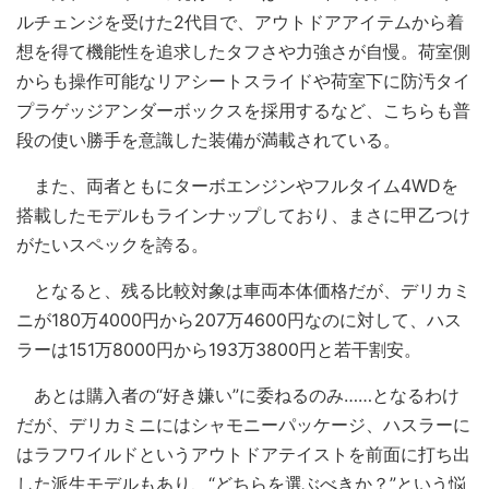
ルチェンジを受けた2代目で、アウトドアアイテムから着
想を得て機能性を追求したタフさや力強さが自慢。荷室側
からも操作可能なリアシートスライドや荷室下に防汚タイ
プラゲッジアンダーボックスを採用するなど、こちらも普
段の使い勝手を意識した装備が満載されている。
また、両者ともにターボエンジンやフルタイム4WDを
搭載したモデルもラインナップしており、まさに甲乙つけ
がたいスペックを誇る。
となると、残る比較対象は車両本体価格だが、デリカミ
ニが180万4000円から207万4600円なのに対して、ハス
ラーは151万8000円から193万3800円と若干割安。
あとは購入者の“好き嫌い”に委ねるのみ……となるわけ
だが、デリカミニにはシャモニーパッケージ、ハスラーに
はラフワイルドというアウトドアテイストを前面に打ち出
した派生モデルもあり、“どちらを選ぶべきか？”という悩