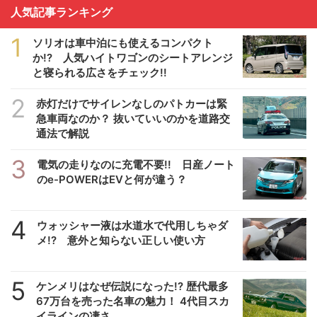
人気記事ランキング
1
ソリオは車中泊にも使えるコンパクト
か!? 人気ハイトワゴンのシートアレンジ
と寝られる広さをチェック!!
2
赤灯だけでサイレンなしのパトカーは緊
急車両なのか？ 抜いていいのかを道路交
通法で解説
3
電気の走りなのに充電不要!! 日産ノート
のe-POWERはEVと何が違う？
4
ウォッシャー液は水道水で代用しちゃダ
メ!? 意外と知らない正しい使い方
5
ケンメリはなぜ伝説になった!? 歴代最多
67万台を売った名車の魅力！ 4代目スカ
イラインの凄さ