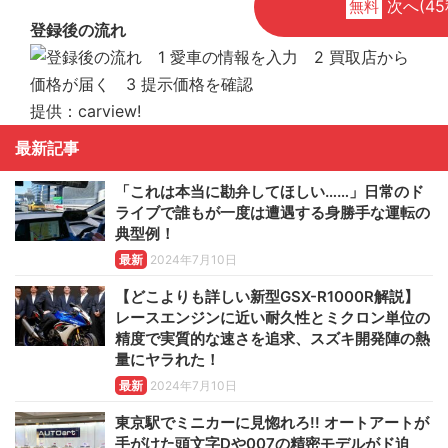
次へ(45
無料
登録後の流れ
提供：carview!
最新記事
「これは本当に勘弁してほしい……」日常のド
ライブで誰もが一度は遭遇する身勝手な運転の
典型例！
最新
2024年7月10日
【どこよりも詳しい新型GSX-R1000R解説】
レースエンジンに近い耐久性とミクロン単位の
精度で実質的な速さを追求、スズキ開発陣の熱
量にヤラれた！
最新
2024年7月10日
東京駅でミニカーに見惚れろ!! オートアートが
手がけた頭文字Dや007の精密モデルがド迫