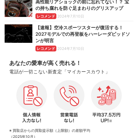
高性能リアショックの前に忘れてない！？ 宝
の持ち腐れを防ぐ足まわりのグリスアップ
レコメンド
2024年7月10日
【速報】空冷スポーツスターが復活する！
2027モデルでの再登板をハーレーダビッドソ
ンが明言
レコメンド
2024年7月10日
あなたの愛車が高く売れる！
電話が一切こない新査定「マイカースカウト」
※ 買取店からの買取提示額（上限額）の差額平均
（2025年10月）