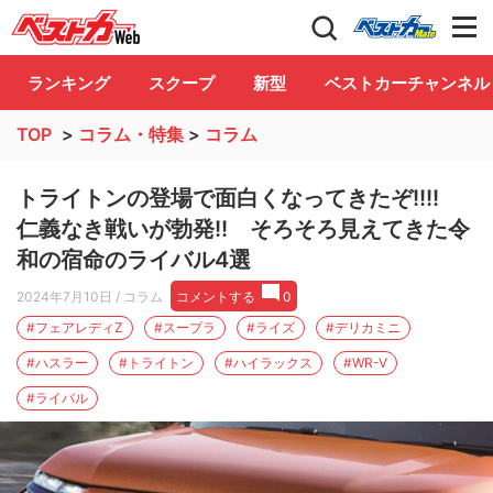
自動車情報誌「ベストカー」
Club
ランキング
スクープ
新型
ベストカーチャンネル
TOP
>
コラム・特集
>
コラム
トライトンの登場で面白くなってきたぞ!!!!
仁義なき戦いが勃発!! そろそろ見えてきた令
和の宿命のライバル4選
2024年7月10日
/ コラム
コメントする
0
#フェアレディZ
#スープラ
#ライズ
#デリカミニ
#ハスラー
#トライトン
#ハイラックス
#WR-V
#ライバル