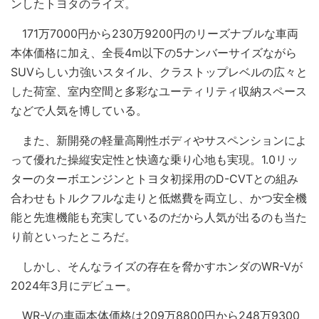
ンしたトヨタのライズ。
171万7000円から230万9200円のリーズナブルな車両
本体価格に加え、全長4m以下の5ナンバーサイズながら
SUVらしい力強いスタイル、クラストップレベルの広々と
した荷室、室内空間と多彩なユーティリティ収納スペース
などで人気を博している。
また、新開発の軽量高剛性ボディやサスペンションによ
って優れた操縦安定性と快適な乗り心地も実現。1.0リッ
ターのターボエンジンとトヨタ初採用のD-CVTとの組み
合わせもトルクフルな走りと低燃費を両立し、かつ安全機
能と先進機能も充実しているのだから人気が出るのも当た
り前といったところだ。
しかし、そんなライズの存在を脅かすホンダのWR-Vが
2024年3月にデビュー。
WR-Vの車両本体価格は209万8800円から248万9300