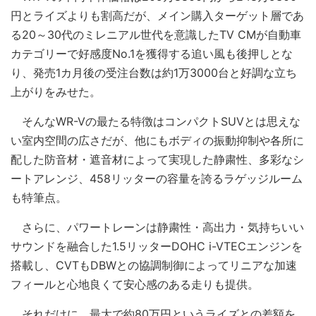
円とライズよりも割高だが、メイン購入ターゲット層であ
る20～30代のミレニアル世代を意識したTV CMが自動車
カテゴリーで好感度No.1を獲得する追い風も後押しとな
り、発売1カ月後の受注台数は約1万3000台と好調な立ち
上がりをみせた。
そんなWR-Vの最たる特徴はコンパクトSUVとは思えな
い室内空間の広さだが、他にもボディの振動抑制や各所に
配した防音材・遮音材によって実現した静粛性、多彩なシ
ートアレンジ、458リッターの容量を誇るラゲッジルーム
も特筆点。
さらに、パワートレーンは静粛性・高出力・気持ちいい
サウンドを融合した1.5リッターDOHC i-VTECエンジンを
搭載し、CVTもDBWとの協調制御によってリニアな加速
フィールと心地良くて安心感のある走りも提供。
それだけに、最大で約80万円というライズとの差額を