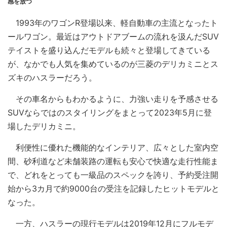
感を放つ
1993年のワゴンR登場以来、軽自動車の主流となったト
ールワゴン。最近はアウトドアブームの流れを汲んだSUV
テイストを盛り込んだモデルも続々と登場してきている
が、なかでも人気を集めているのが三菱のデリカミニとス
ズキのハスラーだろう。
その車名からもわかるように、力強い走りを予感させる
SUVならではのスタイリングをまとって2023年5月に登
場したデリカミニ。
利便性に優れた機能的なインテリア、広々とした室内空
間、砂利道など未舗装路の運転も安心で快適な走行性能ま
で、どれをとっても一級品のスペックを誇り、予約受注開
始から3カ月で約9000台の受注を記録したヒットモデルと
なった。
一方、ハスラーの現行モデルは2019年12月にフルモデ