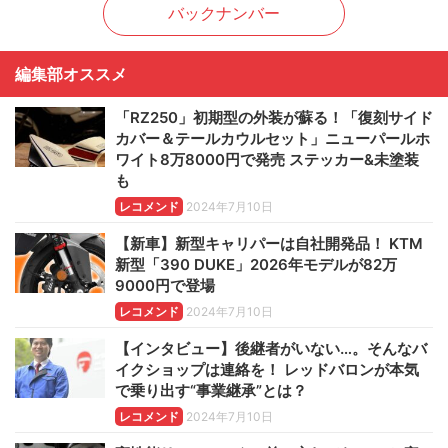
バックナンバー
編集部オススメ
「RZ250」初期型の外装が蘇る！「復刻サイド
カバー＆テールカウルセット」ニューパールホ
ワイト8万8000円で発売 ステッカー&未塗装
も
レコメンド
2024年7月10日
【新車】新型キャリパーは自社開発品！ KTM
新型「390 DUKE」2026年モデルが82万
9000円で登場
レコメンド
2024年7月10日
【インタビュー】後継者がいない…。そんなバ
イクショップは連絡を！ レッドバロンが本気
で乗り出す“事業継承”とは？
レコメンド
2024年7月10日