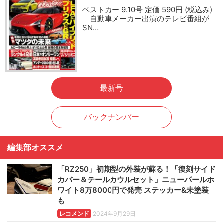
ベストカー 9.10号 定価 590円 (税込み)
自動車メーカー出演のテレビ番組が
SN…
最新号
バックナンバー
編集部オススメ
「RZ250」初期型の外装が蘇る！「復刻サイド
カバー＆テールカウルセット」ニューパールホ
ワイト8万8000円で発売 ステッカー&未塗装
も
レコメンド
2024年9月29日