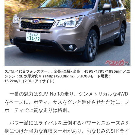
スバル 4代目フォレスター……全長×全幅×全高：4595×1795×1695mm／エ
ンジン：2L 水平対向4（148ps/20.0kgm）／JC08モード燃費：
15.2km/L（2.0i-Lアイサイト）
一番の魅力はSUV No.1の走り。シンメトリカルな4WD
をベースに、ボディ、サスをグンと進化させただけに、ス
ポーティで上質な走りは格別。
パワー派にはライバルを圧倒するパワーとスムーズさを
身につけた強力な直噴ターボがあり、おなじみのSIドライ