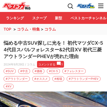
自動車情報誌「ベストカー」
Club
ランキング
スクープ
新型
ベストカーチャンネル
TOP
>
コラム・特集
>
コラム
悩める中古SUV探しに光を！ 初代マツダCX-5
4代目スバルフォレスター&2代目XV 初代三菱
アウトランダーPHEVが売れた理由
2024年9月29日
/ コラム
コメントする
1
#SUV
#中古
#価格
#CX-5
#フォレスター
#アウトランダー
#オススメ
#相場
#アウトランダーPHEV
#XV