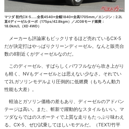
マツダ 初代CX-5……全長4540×全幅1840×全高1705mm／エンジン：2.2L
直4ディーゼルターボ（175ps/42.8kgm）／JC08モード燃費：
18.0km/L（XD 4WD）
メーカーも評論家もビックリするほど売れているCX-5
だが決定打はやっぱりクリーンディーゼル。なんと販売台
数の8割近くがディーゼルなのだ。
このディーゼル、すばらしくパワフルながら吹き上がり
も軽く、NVもディーゼルとは思えない少なさ。それでい
て2Lガソリンモデルより圧倒的に低燃費（もちろん動力
性能も大差）。
軽油とガソリン価格の差もあり、ディーゼルのアドバン
テージは高い。また、斬新で躍動的なスタイルもいい。マ
ツダならではのスポーティで上質な走りもたっぷり味わえ
る。CX-5、ぜひ試乗してほしいモデルだ。（TEXT/竹平