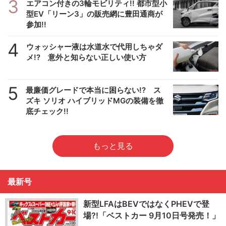
3
エアコン付きの3輪モビリティ!! 都市型小
型EV「リーン3」の販売網に豊田通商が
参加!!
4
ウォッシャー液は水道水で代用しちゃダ
メ!? 意外と知らない正しい使い方
5
最廉価グレードで本当に困らない!? ス
ズキ ソリオ ハイブリッドMGの装備を徹
底チェック!!
もっと見る
最新号
新型LFAはBEVではなくPHEVで登
場?!「ベストカー 9月10日号発売！」