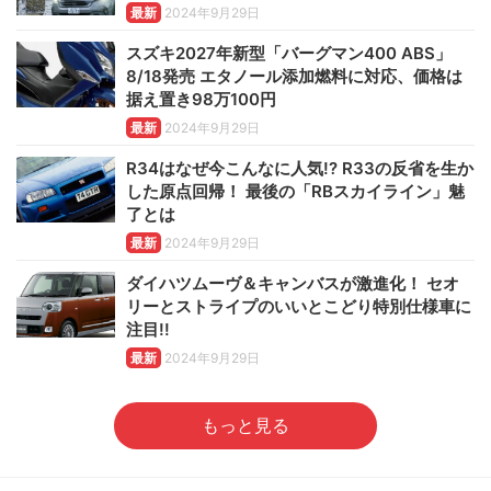
最新
2024年9月29日
スズキ2027年新型「バーグマン400 ABS」
8/18発売 エタノール添加燃料に対応、価格は
据え置き98万100円
最新
2024年9月29日
R34はなぜ今こんなに人気!? R33の反省を生か
した原点回帰！ 最後の「RBスカイライン」魅
了とは
最新
2024年9月29日
ダイハツムーヴ＆キャンバスが激進化！ セオ
リーとストライプのいいとこどり特別仕様車に
注目!!
最新
2024年9月29日
もっと見る