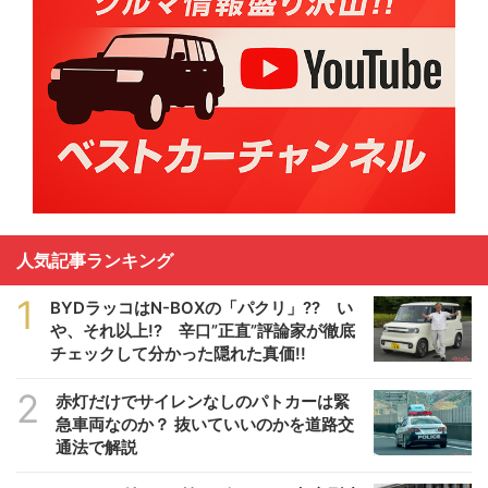
人気記事ランキング
1
BYDラッコはN-BOXの「パクリ」?? い
や、それ以上!? 辛口”正直”評論家が徹底
チェックして分かった隠れた真価!!
2
赤灯だけでサイレンなしのパトカーは緊
急車両なのか？ 抜いていいのかを道路交
通法で解説