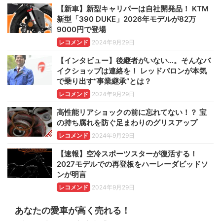
【新車】新型キャリパーは自社開発品！ KTM
新型「390 DUKE」2026年モデルが82万
9000円で登場
レコメンド
2024年9月29日
【インタビュー】後継者がいない…。そんなバ
イクショップは連絡を！ レッドバロンが本気
で乗り出す“事業継承”とは？
レコメンド
2024年9月29日
高性能リアショックの前に忘れてない！？ 宝
の持ち腐れを防ぐ足まわりのグリスアップ
レコメンド
2024年9月29日
【速報】空冷スポーツスターが復活する！
2027モデルでの再登板をハーレーダビッドソ
ンが明言
レコメンド
2024年9月29日
あなたの愛車が高く売れる！