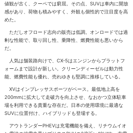
値観が古く、クーペでは窮屈。その点、SUVは車内に開放
感があり、荷物も積みやすく、外観も個性的で注目度を高
めた。
ただしオフロード志向の販売は低調。オンロードでは過
剰な性能で、取り回し性、乗降性、燃費性能も悪いから
だ。
人気は舗装路向けで、CX-5はエンジンからプラットフ
ォームまで設計が新しい。クリーンディーゼルは動力性
能、燃費性能も優れ、売れゆきも堅調に推移している。
XVはインプレッサスポーツがベース。最低地上高を
200mmに拡大して走破力を向上させ、なおかつ立体駐車
場を利用できる貴重な存在だ。日本の使用環境に最適な
SUVに位置付け、ハイブリッドも登場する。
アウトランダーPHEVは充電機能を備え、リチウムイオ