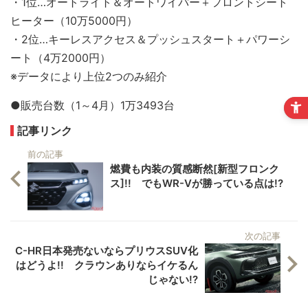
・1位…オートライト＆オートワイパー＋フロントシート
ヒーター（10万5000円）
・2位…キーレスアクセス＆プッシュスタート＋パワーシ
ート（4万2000円）
※データにより上位2つのみ紹介
●販売台数（1～4月）1万3493台
記事リンク
前の記事
燃費も内装の質感断然[新型フロンク
ス]!! でもWR-Vが勝っている点は!?
次の記事
C-HR日本発売ないならプリウスSUV化
はどうよ!! クラウンありならイケるん
じゃない!?