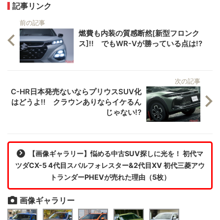
記事リンク
前の記事
燃費も内装の質感断然[新型フロンク
ス]!! でもWR-Vが勝っている点は!?
次の記事
C-HR日本発売ないならプリウスSUV化
はどうよ!! クラウンありならイケるん
じゃない!?
【画像ギャラリー】悩める中古SUV探しに光を！ 初代マ
ツダCX-5 4代目スバルフォレスター&2代目XV 初代三菱アウ
トランダーPHEVが売れた理由（5枚）
画像ギャラリー