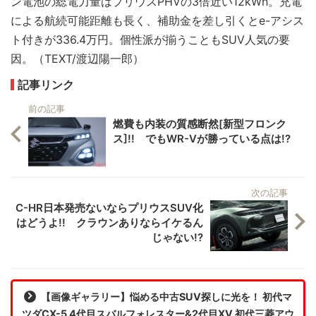
ン電池の総電力量はプリウスPHVの3倍近い12kWh。充電
による航続可能距離も長く、補助金を差し引くとe-アシス
ト付きが336.4万円。個性派が揃うこともSUV人気の要
因。（TEXT/渡辺陽一郎）
記事リンク
前の記事
燃費も内装の質感断然[新型フロンク
ス]!! でもWR-Vが勝っている点は!?
次の記事
C-HR日本発売ないならプリウスSUV化
はどうよ!! クラウンありならイケるん
じゃない!?
【画像ギャラリー】悩める中古SUV探しに光を！ 初代マ
ツダCX-5 4代目スバルフォレスター&2代目XV 初代三菱アウ