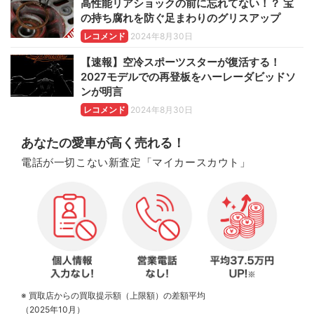
高性能リアショックの前に忘れてない！？ 宝
の持ち腐れを防ぐ足まわりのグリスアップ
レコメンド
2024年8月30日
【速報】空冷スポーツスターが復活する！
2027モデルでの再登板をハーレーダビッドソ
ンが明言
レコメンド
2024年8月30日
あなたの愛車が高く売れる！
電話が一切こない新査定「マイカースカウト」
※ 買取店からの買取提示額（上限額）の差額平均
（2025年10月）