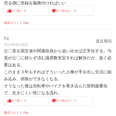
売る側に登録を義務付ければいい
そう思う
0
そう思わない
0
返信コメント
0
fuj
違反報告
2024年8月30日
公〇党を国交省や関連役員から追い出せば正常化する。与
党が公〇に頼らず済む議席数安定すれば解決だが、急ぐ必
要はある。
このまま３年もすればそういった人種が手を出し生活に組
み込み、排除ができなくなる。
そうなった後は自転車やバイクを巻き込んだ規制厳重化
で、生きにくい世になる流れ。
そう思う
4
そう思わない
3
返信コメント
0