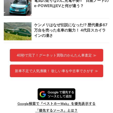
電気の走りなのに充電不要!! 日産ノートの
e-POWERはEVと何が違う？
ケンメリはなぜ伝説になった!? 歴代最多67
万台を売った名車の魅力！ 4代目スカイラ
インの凄さ
40秒で完了！グーネット買取のかんたん車査定 ≫
新車不足で人気沸騰！ 欲しい車を中古車でさがす ≫
Google検索で『ベストカーWeb』を優先表示する
「優先するソース」とは？