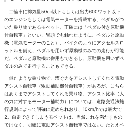
二輪車に排気量50cc以下もしくは出力600ワット以下
のエンジンもしくは電気モーターを搭載する、ペダルがつ
いた乗り物であるモペット。正確には「ペダル付き原動機
付自転車」といい、冒頭でも触れたように、ペダルと原動
機（電気モーターのこと）、バイクのようにアクセルスロ
ットルを備え、ペダルを用いず原動機のみでの走行が可能
だ。ペダルと原動機の併用もできるし、原動機を用いずペ
ダルのみで走行することもできる。
似たような乗り物で、漕ぐ力をアシストしてくれる電動
アシスト自転車（駆動補助機付自転車）があるが、こちら
はあくまでアシストしてくれる乗り物。アシスト比率（人
の力に対するモーター補助力）については、道路交通法施
行規則によって明確に定められおり、10km/hでは最大で
2。自走できてしまうモペットは、当然これを満たすもの
ではなく、明確に電動アシスト自転車ではない。たとえペ