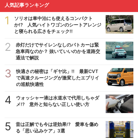
人気記事ランキング
1
ソリオは車中泊にも使えるコンパクト
か!? 人気ハイトワゴンのシートアレンジ
と寝られる広さをチェック!!
2
赤灯だけでサイレンなしのパトカーは緊
急車両なのか？ 抜いていいのかを道路交
通法で解説
3
快適さの秘密は「ギヤ比」!! 最新CVT
で高速クルージングが激変したエブリイ
の巡航快適性
4
ウォッシャー液は水道水で代用しちゃダ
メ!? 意外と知らない正しい使い方
5
昔は正解でも今は逆効果!? 愛車を傷め
る「思い込みケア」3選