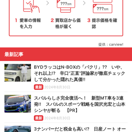
提供：carview!
最新記事
BYDラッコはN-BOXの「パクリ」?? いや、
それ以上!? 辛口”正直”評論家が徹底チェック
して分かった隠れた真価!!
最新
2024年8月30日
スバルらしさ完全復活へ！ 新型MT車を3連
発!! スバルのスポーツ戦略を国沢光宏と山本
シンヤが斬る 【PR】
最新
2024年8月30日
3ナンバーだと税金も高い!? 日産ノート オー