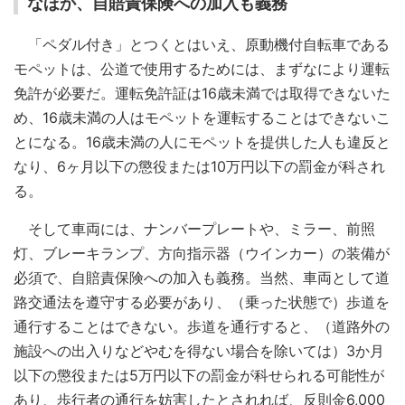
なほか、自賠責保険への加入も義務
「ペダル付き」とつくとはいえ、原動機付自転車である
モペットは、公道で使用するためには、まずなにより運転
免許が必要だ。運転免許証は16歳未満では取得できないた
め、16歳未満の人はモペットを運転することはできないこ
とになる。16歳未満の人にモペットを提供した人も違反と
なり、6ヶ月以下の懲役または10万円以下の罰金が科され
る。
そして車両には、ナンバープレートや、ミラー、前照
灯、ブレーキランプ、方向指示器（ウインカー）の装備が
必須で、自賠責保険への加入も義務。当然、車両として道
路交通法を遵守する必要があり、（乗った状態で）歩道を
通行することはできない。歩道を通行すると、（道路外の
施設への出入りなどやむを得ない場合を除いては）3か月
以下の懲役または5万円以下の罰金が科せられる可能性が
あり、歩行者の通行を妨害したとされれば、反則金6,000