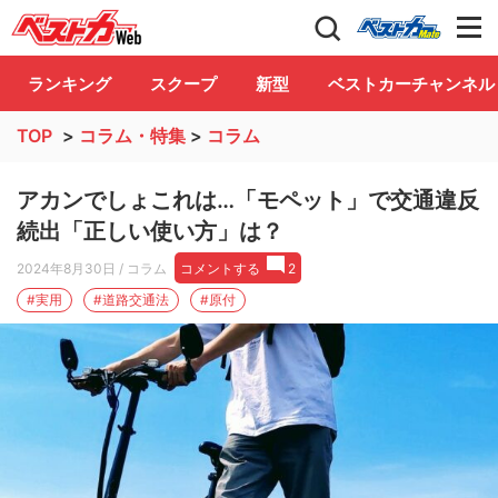
自動車情報誌「ベストカー」
Club
ランキング
スクープ
新型
ベストカーチャンネル
TOP
>
コラム・特集
>
コラム
アカンでしょこれは…「モペット」で交通違反
続出「正しい使い方」は？
2024年8月30日
/ コラム
コメントする
2
#実用
#道路交通法
#原付