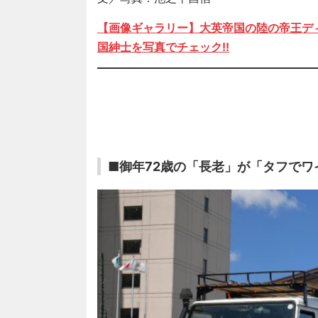
【画像ギャラリー】大英帝国の陸の帝王デ
国紳士を写真でチェック!!
■御年72歳の「長老」が「タフで