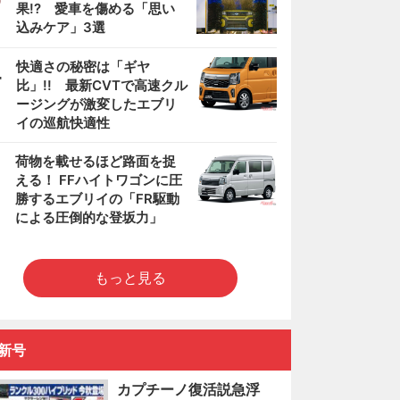
果!? 愛車を傷める「思い
込みケア」3選
4
快適さの秘密は「ギヤ
比」!! 最新CVTで高速クル
ージングが激変したエブリ
イの巡航快適性
5
荷物を載せるほど路面を捉
える！ FFハイトワゴンに圧
勝するエブリイの「FR駆動
による圧倒的な登坂力」
もっと見る
新号
カプチーノ復活説急浮