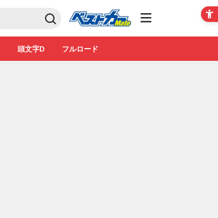
Club
ン
頭文字D
フルロード