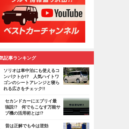
気記事ランキング
ソリオは車中泊にも使えるコ
ンパクトか!? 人気ハイトワ
ゴンのシートアレンジと寝ら
れる広さをチェック!!
2
セカンドカーにエブリイ最
強説!? 何でもこなす万能サ
ブ機の活用術とは!?
3
昔は正解でも今は逆効