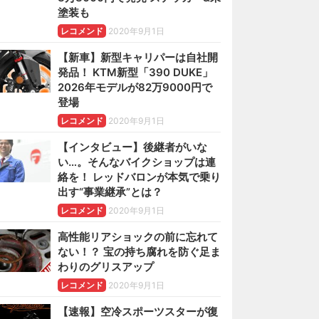
塗装も
レコメンド
2020年9月1日
【新車】新型キャリパーは自社開
発品！ KTM新型「390 DUKE」
2026年モデルが82万9000円で
登場
レコメンド
2020年9月1日
【インタビュー】後継者がいな
い…。そんなバイクショップは連
絡を！ レッドバロンが本気で乗り
出す“事業継承”とは？
レコメンド
2020年9月1日
高性能リアショックの前に忘れて
ない！？ 宝の持ち腐れを防ぐ足ま
わりのグリスアップ
レコメンド
2020年9月1日
【速報】空冷スポーツスターが復