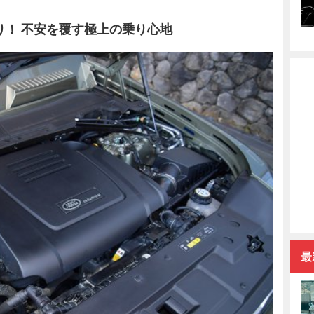
り！ 不安を覆す極上の乗り心地
最