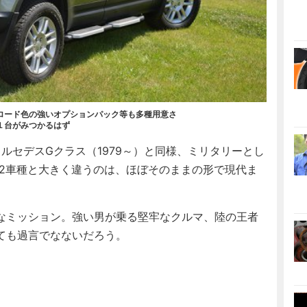
ロード色の強いオプションパック等も多種用意さ
１台がみつかるはず
メルセデスGクラス（1979～）と同様、ミリタリーとし
の2車種と大きく違うのは、ほぼそのままの形で現代ま
なミッション。強い男が乗る堅牢なクルマ、陸の王者
ても過言でなないだろう。