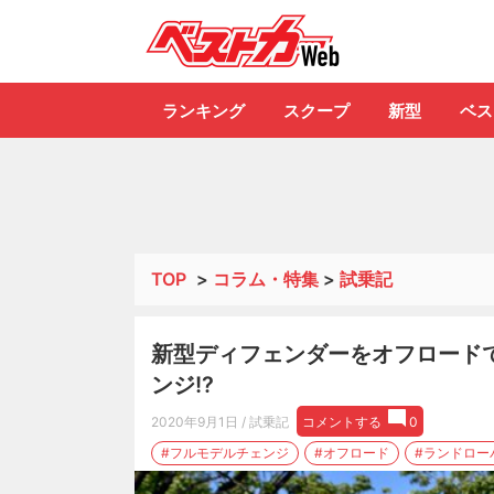
自動車情報誌「ベ
ランキング
スクープ
新型
ベス
TOP
>
コラム・特集
>
試乗記
新型ディフェンダーをオフロードで
ンジ!?
2020年9月1日
/ 試乗記
コメントする
0
#フルモデルチェンジ
#オフロード
#ランドロー