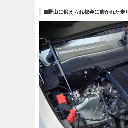
■野山に鍛えられ都会に磨かれた走