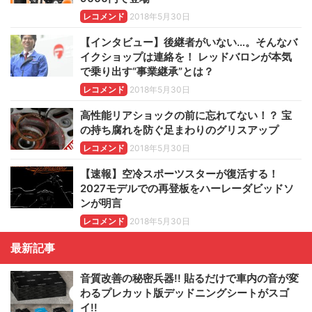
レコメンド
2018年5月30日
【インタビュー】後継者がいない…。そんなバ
イクショップは連絡を！ レッドバロンが本気
で乗り出す“事業継承”とは？
レコメンド
2018年5月30日
高性能リアショックの前に忘れてない！？ 宝
の持ち腐れを防ぐ足まわりのグリスアップ
レコメンド
2018年5月30日
【速報】空冷スポーツスターが復活する！
2027モデルでの再登板をハーレーダビッドソ
ンが明言
レコメンド
2018年5月30日
最新記事
音質改善の秘密兵器!! 貼るだけで車内の音が変
わるプレカット版デッドニングシートがスゴ
イ!!