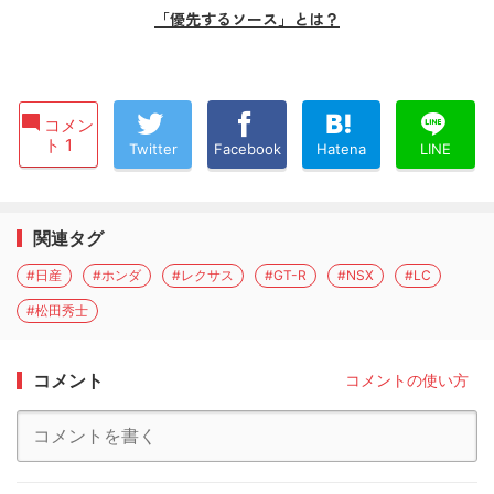
「優先するソース」とは？
コメン
ト 1
Twitter
Facebook
Hatena
LINE
関連タグ
#日産
#ホンダ
#レクサス
#GT-R
#NSX
#LC
#松田秀士
コメント
コメントの使い方