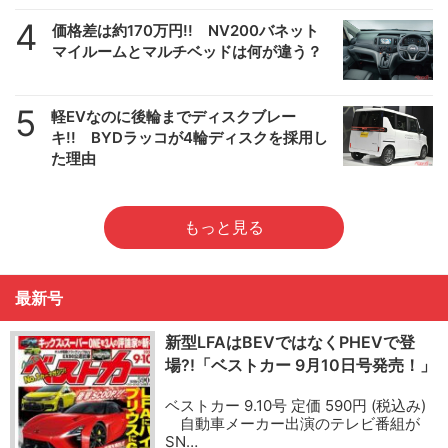
4
価格差は約170万円!! NV200バネット
マイルームとマルチベッドは何が違う？
5
軽EVなのに後輪までディスクブレー
キ!! BYDラッコが4輪ディスクを採用し
た理由
もっと見る
最新号
新型LFAはBEVではなくPHEVで登
場?!「ベストカー 9月10日号発売！」
ベストカー 9.10号 定価 590円 (税込み)
自動車メーカー出演のテレビ番組が
SN…