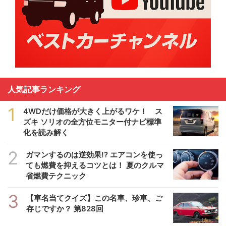
人気記事ランキング
1
4WDだけ価格が大きく上がるワケ！ ス
ズキ ソリオの全方位モニター付ナビ標準
化を読み解く
2
ガマンするのは逆効果!? エアコンを使っ
ても燃費を抑えるコツとは！ 夏のクルマ
省燃費テクニック
3
【車名当てクイズ】この名車、珍車、ご
存じですか？ 第828回