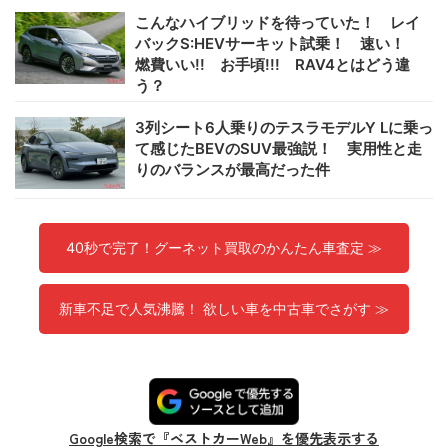
こんなハイブリッドを待っていた！ レイ
バックS:HEVサーキット試乗！ 速い！
燃費いい!! お手頃!!! RAV4とはどう違
う？
3列シート6人乗りのテスラモデルY Lに乗っ
て感じたBEVのSUV最強説！ 実用性と走
りのバランスが最高だった件
40秒で完了！グーネット買取のかんたん車査定 ≫
新車不足で人気沸騰！ 欲しい車を中古車でさがす ≫
Google検索で『ベストカーWeb』を優先表示する