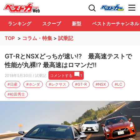
自動車情報誌「ベストカー」
Club
ランキング
スクープ
新型
ベストカーチャンネル
TOP
>
コラム・特集
>
試乗記
GT-RとNSXどっちが速い!? 最高速テストで
性能が丸裸!? 最高速はロマンだ!!
2018年5月30日
/ 試乗記
コメントする
1
#日産
#ホンダ
#レクサス
#GT-R
#NSX
#LC
#松田秀士