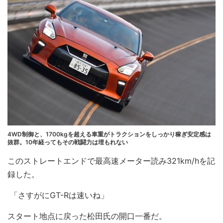
4WD制御と、1700kgを超える車重がトラクションをしっかり稼ぎ安定感は
抜群。10年経ってもその戦闘力は埋もれない
このストレートエンドで最高速メーター読み321km/hを記
録した。
「さすがにGT-Rは速いね」
スタート地点に戻った松田氏の開口一番だ。