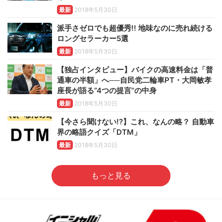
最新
2018年5月30日
派手さゼロでも超優秀!! 地味なのに売れ続ける
ロングセラーカー5選
最新
2018年5月30日
【独占インタビュー】バイクの高速料金は「普
通車の半額」へ──自民党二輪車PT・大岡敏孝
座長が語る”4つの提言”の中身
最新
2018年5月30日
【今さら聞けない!?】これ、なんの略？ 自動車
界の略語クイズ「DTM」
最新
2018年5月30日
もっと見る