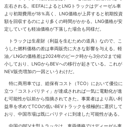
左右される。IEEFAによるとLNGトラックはディーゼル車
より初期費用が18％高く、LNG価格が上昇すると初期投資
額を回収するのにより多くの時間がかかる。LNG価格が安
定していても軽油価格が下落した場合も同様だ。
トラックは生産財（利益を生むための道具）なので、こ
うした燃料価格の差は車両販売に大きな影響を与える。軽
油／LNGの価格差は2024年のピーク時から3分の2まで縮
小しており、LNGからBEVへの移行が起きている。これが
NEV販売増加の一因というわけだ。
特に商用車では、総保有コスト（TCO）において優位に
立つ「コストパリティ」が達成されれば一気に電動化が進
む可能性が以前から指摘されてきた。事業者はより高い利
益率を求めてTCOの低いBEVトラックを積極的に選択して
おり、中国市場は既にパリティに到達した可能性がある。
中国のBEV大型トラックは、車両価格ではディーゼル車