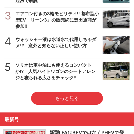
通法で解説
3
エアコン付きの3輪モビリティ!! 都市型小
型EV「リーン3」の販売網に豊田通商が
参加!!
4
ウォッシャー液は水道水で代用しちゃダ
メ!? 意外と知らない正しい使い方
5
ソリオは車中泊にも使えるコンパクト
か!? 人気ハイトワゴンのシートアレン
ジと寝られる広さをチェック!!
もっと見る
最新号
新型LFAはBEVではなくPHEVで登