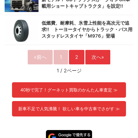
載用ショートキャブトラクタ」を設定!!
低燃費、耐摩耗、氷雪上性能を高次元で追
求!! トーヨータイヤからトラック・バス用
スタッドレスタイヤ「M976」登場
«前へ
1
2
次へ»
1
/
2ページ
40秒で完了！グーネット買取のかんたん車査定 ≫
新車不足で人気沸騰！ 欲しい車を中古車でさがす ≫