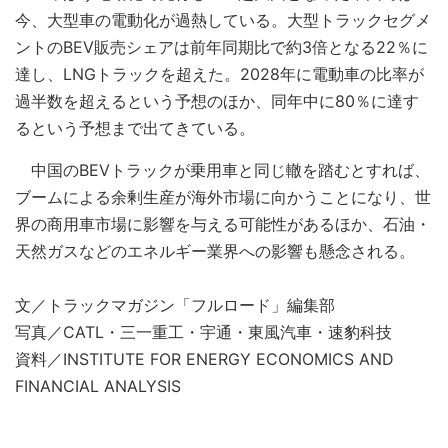
今、大型車の電動化が過熱している。大型トラックセグメ
ントのBEV販売シェアは前年同期比で約3倍となる22％に
達し、LNGトラックを超えた。2028年に電動車の比率が
過半数を超えるという予想のほか、同年中に80％に達す
るという予想まで出てきている。
中国のBEVトラックが乗用車と同じ轍を踏むとすれば、
ブームによる余剰生産が海外市場に向かうことになり、世
界の商用車市場に影響を与える可能性があるほか、石油・
天然ガスなどのエネルギー業界への影響も懸念される。
文／トラックマガジン「フルロード」編集部
写真／CATL・三一重工・宇通・東風汽車・速豹科技
資料／INSTITUTE FOR ENERGY ECONOMICS AND
FINANCIAL ANALYSIS