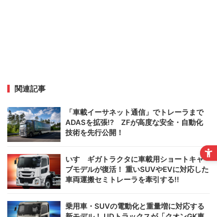
関連記事
「車載イーサネット通信」でトレーラまで
ADASを拡張!? ZFが高度な安全・自動化
技術を先行公開！
いすゞギガトラクタに車載用ショートキャ
ブモデルが復活！ 重いSUVやEVに対応した
車両運搬セミトレーラを牽引する!!
乗用車・SUVの電動化と重量増に対応する
新モデル！ UDトラックスが「クオンGK車