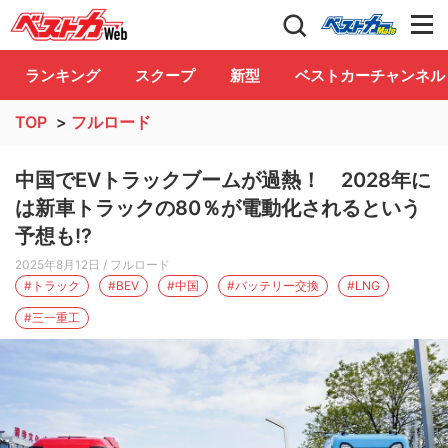
自動車情報誌「ベストカー」
Club
ランキング
スクープ
新型
ベストカーチャンネル
TOP
>
フルロード
中国でEVトラックブームが過熱！ 2028年に
は新車トラックの80％が電動化されるという
予想も!?
2025年8月12日
/ フルロード
#トラック
#BEV
#中国
#バッテリー交換
#LNG
#三一重工