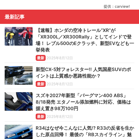
提供：carview!
最新記事
【速報】ホンダの空冷トレール“XR”が
「XR300L／XR300Rally」としてインドで登
場！ レブル500のEクラッチ、新型EVなども一
挙発表
最新
2025年8月12日
新型CX-5対フォレスター!! 人気国産SUVのポ
イントは上質感か悪路性能か？
最新
2025年8月12日
スズキ2027年新型「バーグマン400 ABS」
8/18発売 エタノール添加燃料に対応、価格は
据え置き98万100円
最新
2025年8月12日
R34はなぜ今こんなに人気!? R33の反省を生か
した原点回帰！ 最後の「RBスカイライン」魅