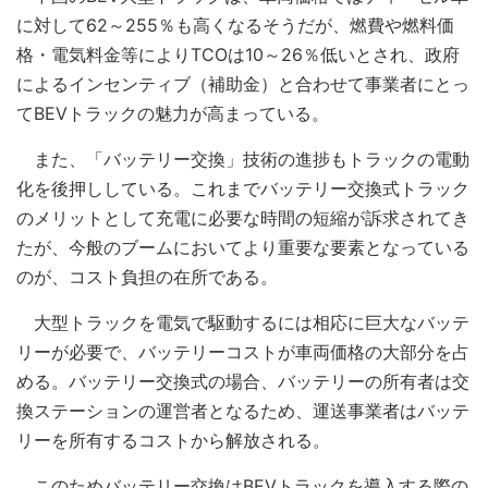
に対して62～255％も高くなるそうだが、燃費や燃料価
格・電気料金等によりTCOは10～26％低いとされ、政府
によるインセンティブ（補助金）と合わせて事業者にとっ
てBEVトラックの魅力が高まっている。
また、「バッテリー交換」技術の進捗もトラックの電動
化を後押ししている。これまでバッテリー交換式トラック
のメリットとして充電に必要な時間の短縮が訴求されてき
たが、今般のブームにおいてより重要な要素となっている
のが、コスト負担の在所である。
大型トラックを電気で駆動するには相応に巨大なバッテ
リーが必要で、バッテリーコストが車両価格の大部分を占
める。バッテリー交換式の場合、バッテリーの所有者は交
換ステーションの運営者となるため、運送事業者はバッテ
リーを所有するコストから解放される。
このためバッテリー交換はBEVトラックを導入する際の