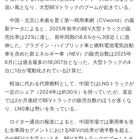
追い風となり、大型BEVトラックのブームが起きている。
中国・北京に本拠を置く第一商用車網（CVworld）の最
新データによると、2025年前半のBEV大型トラックの販
売比率は22%に達し、前年同期の8.6％から3倍近くに急
伸した。プラグイン・ハイブリッド車と燃料電池電気自動
車を含めた新エネルギー車（NEV）の販売台数は2025年
6月には過去最多の18,007台となった。大型トラックの4
台に1台が電動化されている計算だ。
軽油に代わる代替燃料として、中国ではLNGトラックが
一定のシェア（2024年は約30％）を持っていたが、直近
では2か月連続でBEVトラックの販売台数のほうが多くな
り、LNG車は勢いを失っている。
ロイター通信の報道によると、中国市場では乗用車を含
む全車両セグメントにおけるNEVの比率が過半数を超え、
今やBEVは主流といえる。BEV大型トラックのブームもそ