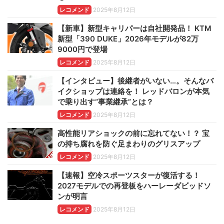
レコメンド
2025年8月12日
【新車】新型キャリパーは自社開発品！ KTM
新型「390 DUKE」2026年モデルが82万
9000円で登場
レコメンド
2025年8月12日
【インタビュー】後継者がいない…。そんなバ
イクショップは連絡を！ レッドバロンが本気
で乗り出す“事業継承”とは？
レコメンド
2025年8月12日
高性能リアショックの前に忘れてない！？ 宝
の持ち腐れを防ぐ足まわりのグリスアップ
レコメンド
2025年8月12日
【速報】空冷スポーツスターが復活する！
2027モデルでの再登板をハーレーダビッドソ
ンが明言
レコメンド
2025年8月12日