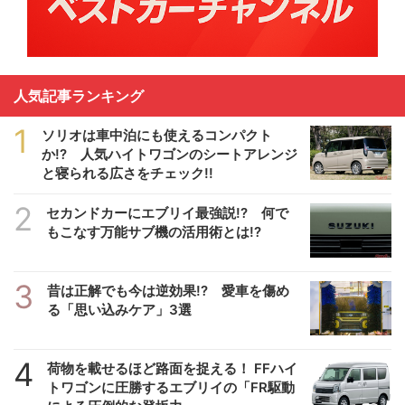
人気記事ランキング
1
ソリオは車中泊にも使えるコンパクト
か!? 人気ハイトワゴンのシートアレンジ
と寝られる広さをチェック!!
2
セカンドカーにエブリイ最強説!? 何で
もこなす万能サブ機の活用術とは!?
3
昔は正解でも今は逆効果!? 愛車を傷め
る「思い込みケア」3選
4
荷物を載せるほど路面を捉える！ FFハイ
トワゴンに圧勝するエブリイの「FR駆動