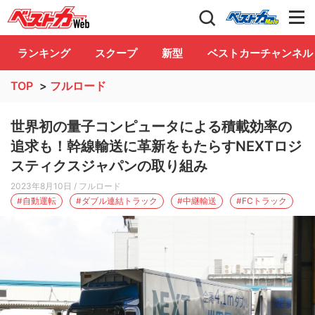
自動車情報誌「ベストカー」
Club
ランキング
スクープ
新型
ベストカーチャンネル
TOP
>
フルロード
世界初の量子コンピュータによる積載効率の
追求も！幹線輸送に革新をもたらすNEXTロジ
スティクスジャパンの取り組み
2023年8月10日
/ フルロード
#自動運転
#ダブル連結トラック
#中継輸送
#FCトラック