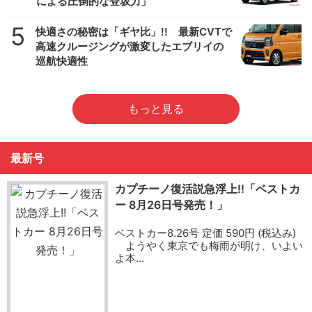
による圧倒的な登坂力」
5
快適さの秘密は「ギヤ比」!! 最新CVTで
高速クルージングが激変したエブリイの
巡航快適性
もっと見る
最新号
カプチーノ復活説急浮上!!「ベストカ
ー 8月26日号発売！」
ベストカー8.26号 定価 590円 (税込み)
ようやく東京でも梅雨が明け、いよい
よ本…