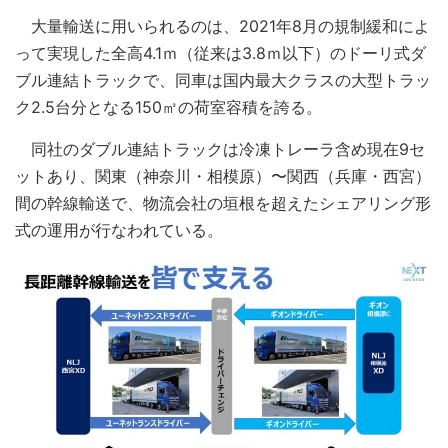
大量輸送に用いられるのは、2021年8月の規制緩和によ
って実現した全高4.1ｍ（従来は3.8ｍ以下）のドーリ式ダ
ブル連結トラックで、同車は国内最大クラスの大型トラッ
ク2.5台分となる150㎥の荷室容積を誇る。
同社のダブル連結トラックは冷凍トレーラ含め現在9セ
ットあり、関東（神奈川・相模原）〜関西（兵庫・西宮）
間の幹線輸送で、物流会社の垣根を超えたシェアリング形
式の運用が行なわれている。