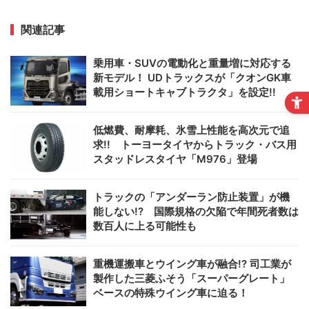
関連記事
乗用車・SUVの電動化と重量増に対応する
新モデル！ UDトラックスが「クオンGK車
載用ショートキャブトラクタ」を設定!!
低燃費、耐摩耗、氷雪上性能を高次元で追
求!! トーヨータイヤからトラック・バス用
スタッドレスタイヤ「M976」登場
トラックの「アンダーラン防止装置」が機
能しない!? 国際規格の欠陥で年間死者数は
数百人に上る可能性も
重機運搬車とウイング車が融合!? 司工業が
製作した三菱ふそう「スーパーグレート」
ベースの特殊ウイング車に迫る！