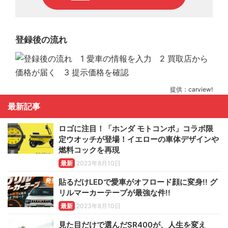
登録後の流れ
提供：carview!
最新記事
ロゴに注目！「ホンダ モトコンポ」コラボ限
定ウオッチが登場！イエローの車体デザインや
燃料コックを再現
最新
2023年8月10日
貼るだけLEDで愛車がオフロード顔に変身!! グ
リルマーカーテープが最強な件!!
最新
2023年8月10日
見た目だけで選んだSR400が、人生を変え