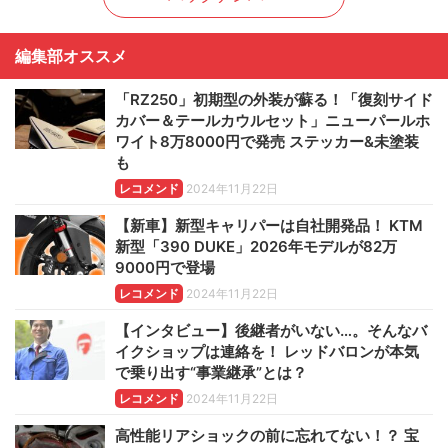
編集部オススメ
「RZ250」初期型の外装が蘇る！「復刻サイド
カバー＆テールカウルセット」ニューパールホ
ワイト8万8000円で発売 ステッカー&未塗装
も
レコメンド
2024年11月22日
【新車】新型キャリパーは自社開発品！ KTM
新型「390 DUKE」2026年モデルが82万
9000円で登場
レコメンド
2024年11月22日
【インタビュー】後継者がいない…。そんなバ
イクショップは連絡を！ レッドバロンが本気
で乗り出す“事業継承”とは？
レコメンド
2024年11月22日
高性能リアショックの前に忘れてない！？ 宝