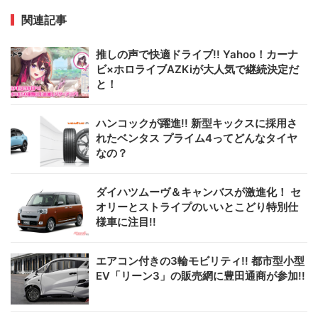
関連記事
推しの声で快適ドライブ!! Yahoo！カーナ
ビ×ホロライブAZKiが大人気で継続決定だ
と！
ハンコックが躍進!! 新型キックスに採用さ
れたベンタス プライム4ってどんなタイヤ
なの？
ダイハツムーヴ＆キャンバスが激進化！ セ
オリーとストライプのいいとこどり特別仕
様車に注目!!
エアコン付きの3輪モビリティ!! 都市型小型
EV「リーン3」の販売網に豊田通商が参加!!