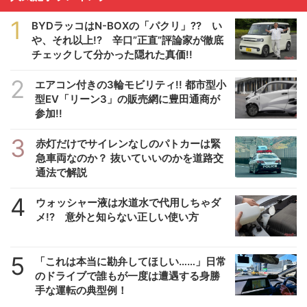
1
BYDラッコはN-BOXの「パクリ」?? い
や、それ以上!? 辛口”正直”評論家が徹底
チェックして分かった隠れた真価!!
2
エアコン付きの3輪モビリティ!! 都市型小
型EV「リーン3」の販売網に豊田通商が
参加!!
3
赤灯だけでサイレンなしのパトカーは緊
急車両なのか？ 抜いていいのかを道路交
通法で解説
4
ウォッシャー液は水道水で代用しちゃダ
メ!? 意外と知らない正しい使い方
5
「これは本当に勘弁してほしい……」日常
のドライブで誰もが一度は遭遇する身勝
手な運転の典型例！