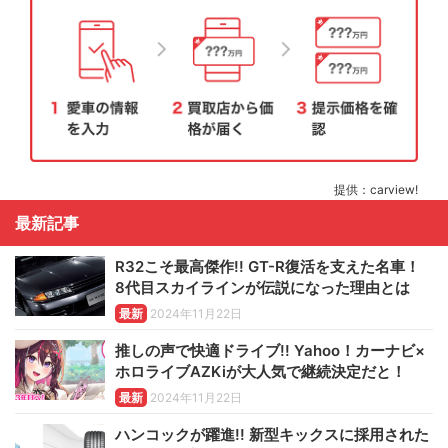
提供：carview!
最新記事
R32こそ最高傑作!! GT-R復活を支えた名車！
8代目スカイラインが伝説になった理由とは
最新
2024年11月22日
推しの声で快適ドライブ!! Yahoo！カーナビ×
ホロライブAZKiが大人気で継続決定だと！
最新
2024年11月22日
ハンコックが躍進!! 新型キックスに採用された