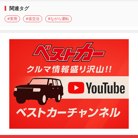
関連タグ
#実用
#道交法
#ながら運転