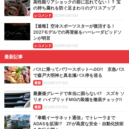
高性能リアショックの前に忘れてない！？ 宝
の持ち腐れを防ぐ足まわりのグリスアップ
レコメンド
2025年3月15日
【速報】空冷スポーツスターが復活する！
2027モデルでの再登板をハーレーダビッドソ
ンが明言
レコメンド
2025年3月15日
最新記事
バスに乗ってパワースポットへGO!! 京急バス
で森戸大明神と真名瀬バス停を巡る
最新
2025年3月15日
最廉価グレードで本当に困らない!? スズキ ソ
リオ ハイブリッドMGの装備を徹底チェック!!
最新
2025年3月15日
「車載イーサネット通信」でトレーラまで
ADASを拡張!? ZFが高度な安全・自動化技術