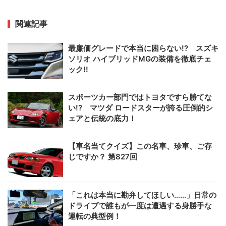
関連記事
最廉価グレードで本当に困らない!? スズキ
ソリオ ハイブリッドMGの装備を徹底チェ
ック!!
スポーツカー部門ではトヨタですら勝てな
い!? マツダ ロードスターが誇る圧倒的シ
ェアと伝統の底力！
【車名当てクイズ】この名車、珍車、ご存
じですか？ 第827回
「これは本当に勘弁してほしい……」日常の
ドライブで誰もが一度は遭遇する身勝手な
運転の典型例！