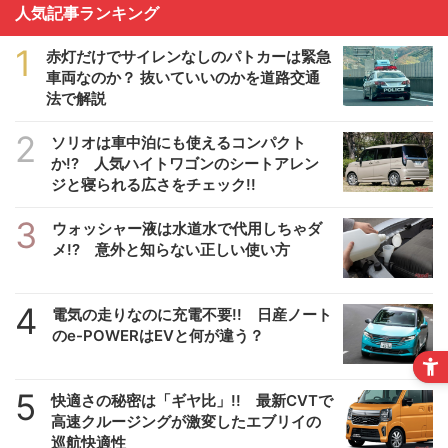
人気記事ランキング
1
赤灯だけでサイレンなしのパトカーは緊急
車両なのか？ 抜いていいのかを道路交通
法で解説
2
ソリオは車中泊にも使えるコンパクト
か!? 人気ハイトワゴンのシートアレン
ジと寝られる広さをチェック!!
3
ウォッシャー液は水道水で代用しちゃダ
メ!? 意外と知らない正しい使い方
4
電気の走りなのに充電不要!! 日産ノート
のe-POWERはEVと何が違う？
5
快適さの秘密は「ギヤ比」!! 最新CVTで
高速クルージングが激変したエブリイの
巡航快適性