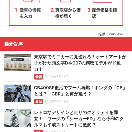
提供：carview!
最新記事
東京駅でミニカーに見惚れろ!! オートアートが
手がけた頭文字Dや007の精密モデルがド迫
力!!
最新
2025年7月11日
CB400SF復活でブーム再燃！ホンダの「CB」
とは？「CBR」と何が違う？
最新
2025年7月11日
レトロなデザインと走りのクオリティを両
立！ ワークの「シーカーFD」なら令和のク
ルマも平成ストリートに激変!?