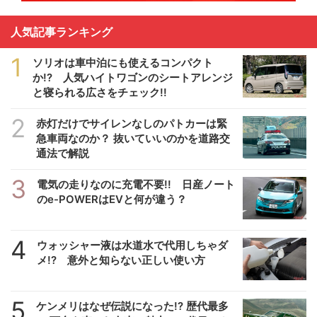
人気記事ランキング
1
ソリオは車中泊にも使えるコンパクト
か!? 人気ハイトワゴンのシートアレンジ
と寝られる広さをチェック!!
2
赤灯だけでサイレンなしのパトカーは緊
急車両なのか？ 抜いていいのかを道路交
通法で解説
3
電気の走りなのに充電不要!! 日産ノート
のe-POWERはEVと何が違う？
4
ウォッシャー液は水道水で代用しちゃダ
メ!? 意外と知らない正しい使い方
5
ケンメリはなぜ伝説になった!? 歴代最多