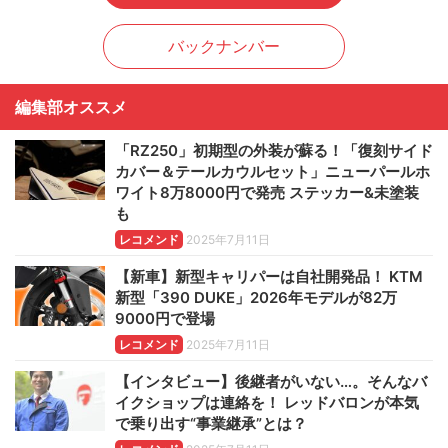
バックナンバー
編集部オススメ
「RZ250」初期型の外装が蘇る！「復刻サイド
カバー＆テールカウルセット」ニューパールホ
ワイト8万8000円で発売 ステッカー&未塗装
も
レコメンド
2025年7月11日
【新車】新型キャリパーは自社開発品！ KTM
新型「390 DUKE」2026年モデルが82万
9000円で登場
レコメンド
2025年7月11日
【インタビュー】後継者がいない…。そんなバ
イクショップは連絡を！ レッドバロンが本気
で乗り出す“事業継承”とは？