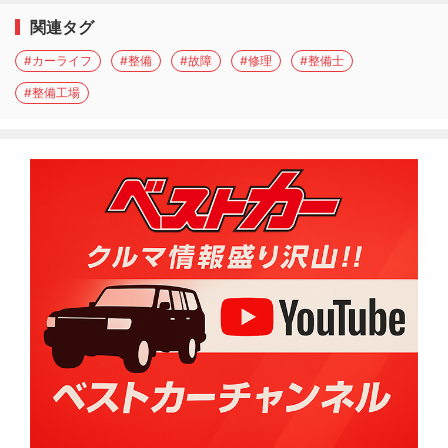
関連タグ
#カーライフ
#整備
#故障
#修理
#整備士
#整備工場