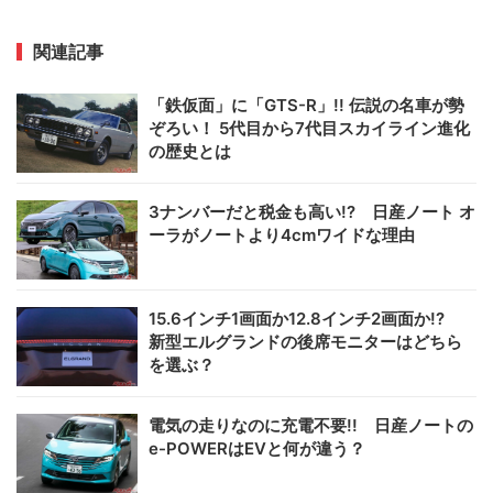
関連記事
「鉄仮面」に「GTS-R」!! 伝説の名車が勢
ぞろい！ 5代目から7代目スカイライン進化
の歴史とは
3ナンバーだと税金も高い!? 日産ノート オ
ーラがノートより4cmワイドな理由
15.6インチ1画面か12.8インチ2画面か!?
新型エルグランドの後席モニターはどちら
を選ぶ？
電気の走りなのに充電不要!! 日産ノートの
e-POWERはEVと何が違う？