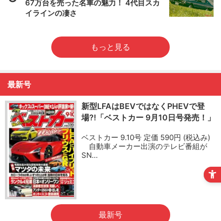
67万台を売った名車の魅力！ 4代目スカ
イラインの凄さ
もっと見る
最新号
新型LFAはBEVではなくPHEVで登
場?!「ベストカー 9月10日号発売！」
ベストカー 9.10号 定価 590円 (税込み)
自動車メーカー出演のテレビ番組が
SN…
最新号