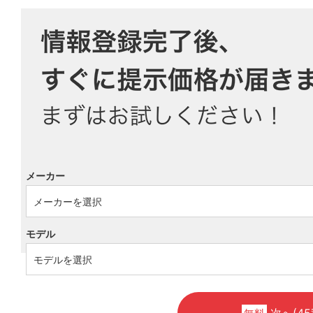
メーカー
モデル
次へ(45