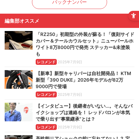
バックナンバー
編集部オススメ
「RZ250」初期型の外装が蘇る！「復刻サイド
カバー＆テールカウルセット」ニューパールホ
ワイト8万8000円で発売 ステッカー&未塗装
も
レコメンド
2025年7月9日
【新車】新型キャリパーは自社開発品！ KTM
新型「390 DUKE」2026年モデルが82万
9000円で登場
レコメンド
2025年7月9日
【インタビュー】後継者がいない…。そんなバ
イクショップは連絡を！ レッドバロンが本気
で乗り出す“事業継承”とは？
レコメンド
2025年7月9日
高性能リアショックの前に忘れてない！？ 宝