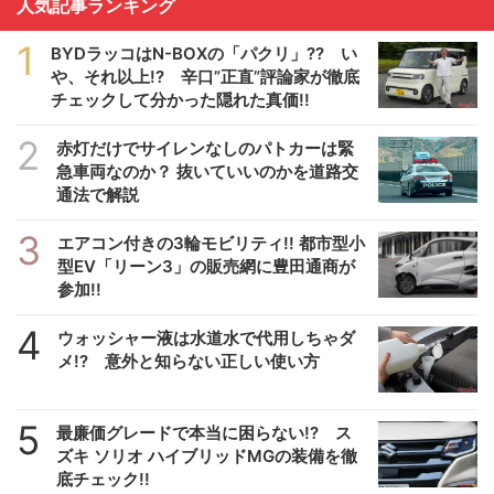
人気記事ランキング
1
BYDラッコはN-BOXの「パクリ」?? い
や、それ以上!? 辛口”正直”評論家が徹底
チェックして分かった隠れた真価!!
2
赤灯だけでサイレンなしのパトカーは緊
急車両なのか？ 抜いていいのかを道路交
通法で解説
3
エアコン付きの3輪モビリティ!! 都市型小
型EV「リーン3」の販売網に豊田通商が
参加!!
4
ウォッシャー液は水道水で代用しちゃダ
メ!? 意外と知らない正しい使い方
5
最廉価グレードで本当に困らない!? ス
ズキ ソリオ ハイブリッドMGの装備を徹
底チェック!!