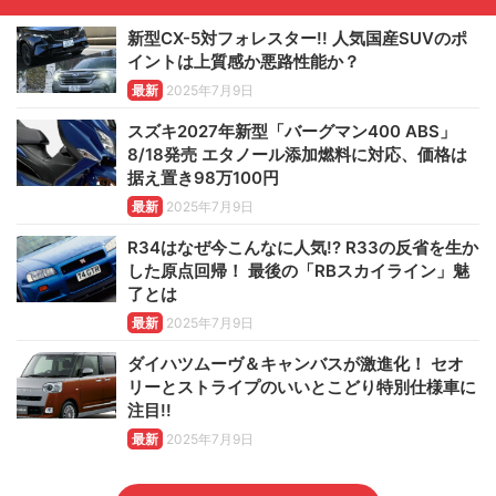
新型CX-5対フォレスター!! 人気国産SUVのポ
イントは上質感か悪路性能か？
最新
2025年7月9日
スズキ2027年新型「バーグマン400 ABS」
8/18発売 エタノール添加燃料に対応、価格は
据え置き98万100円
最新
2025年7月9日
R34はなぜ今こんなに人気!? R33の反省を生か
した原点回帰！ 最後の「RBスカイライン」魅
了とは
最新
2025年7月9日
ダイハツムーヴ＆キャンバスが激進化！ セオ
リーとストライプのいいとこどり特別仕様車に
注目!!
最新
2025年7月9日