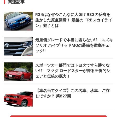
関連記事
R34はなぜ今こんなに人気!? R33の反省を
生かした原点回帰！ 最後の「RBスカイライ
ン」魅了とは
最廉価グレードで本当に困らない!? スズキ
ソリオ ハイブリッドMGの装備を徹底チェ
ック!!
スポーツカー部門ではトヨタですら勝てな
い!? マツダ ロードスターが誇る圧倒的シ
ェアと伝統の底力！
【車名当てクイズ】この名車、珍車、ご存
じですか？ 第827回