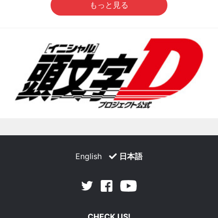
もっと見る
English
日本語
Facebook
Youtube
Twitter
CHECK US!