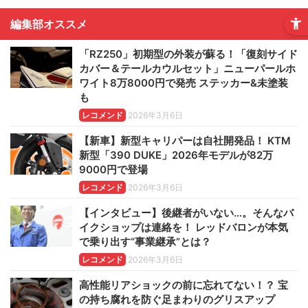
編集部オススメ
「RZ250」初期型の外装が蘇る！「復刻サイド
カバー＆テールカウルセット」ニューパールホ
ワイト8万8000円で発売 ステッカー&未塗装
も
レコメンド
2026年3月6日
【新車】新型キャリパーは自社開発品！ KTM
新型「390 DUKE」2026年モデルが82万
9000円で登場
レコメンド
2026年3月6日
【インタビュー】後継者がいない…。そんなバ
イクショップは連絡を！ レッドバロンが本気
で乗り出す“事業継承”とは？
レコメンド
2026年3月6日
高性能リアショックの前に忘れてない！？ 宝
の持ち腐れを防ぐ足まわりのグリスアップ