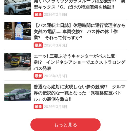
開くパノラミックガラスルーフは必要か!? 新
型キックス「G」だけの特別装備を検証!!
最新
2026年3月6日
【バス運転士日誌】休憩時間に運行管理者から
突然の電話……車両交換? バス停の休止作
業? それって何っすか?
最新
2026年3月6日
エーッ! 三菱ふそうキャンターがバスに変
身!? インドネシアショーでエクストラロング
バス発表
最新
2026年3月6日
普通なら絶対に実現しない夢の競演!? クルマ
界の伝説的な一戦となった「異種格闘技バト
ル」の裏側を激白!!
最新
2026年3月6日
もっと見る