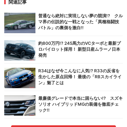
関連記事
普通なら絶対に実現しない夢の競演!? クル
マ界の伝説的な一戦となった「異種格闘技
バトル」の裏側を激白!!
約800万円!? 245馬力のVCターボと最新プ
ロパイロット採用！ 新型日産ムラーノ日本
発売
R34はなぜ今こんなに人気!? R33の反省を
生かした原点回帰！ 最後の「RBスカイライ
ン」魅了とは
最廉価グレードで本当に困らない!? スズキ
ソリオ ハイブリッドMGの装備を徹底チェ
ック!!