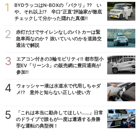
1
BYDラッコはN-BOXの「パクリ」?? い
や、それ以上!? 辛口”正直”評論家が徹底
チェックして分かった隠れた真価!!
2
赤灯だけでサイレンなしのパトカーは緊
急車両なのか？ 抜いていいのかを道路交
通法で解説
3
エアコン付きの3輪モビリティ!! 都市型小
型EV「リーン3」の販売網に豊田通商が
参加!!
4
ウォッシャー液は水道水で代用しちゃダ
メ!? 意外と知らない正しい使い方
5
「これは本当に勘弁してほしい……」日常
のドライブで誰もが一度は遭遇する身勝
手な運転の典型例！