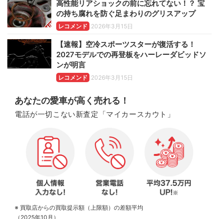
高性能リアショックの前に忘れてない！？ 宝
の持ち腐れを防ぐ足まわりのグリスアップ
レコメンド
2026年3月15日
【速報】空冷スポーツスターが復活する！
2027モデルでの再登板をハーレーダビッドソ
ンが明言
レコメンド
2026年3月15日
あなたの愛車が高く売れる！
電話が一切こない新査定「マイカースカウト」
※ 買取店からの買取提示額（上限額）の差額平均
（2025年10月）