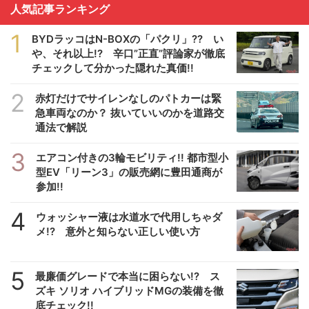
人気記事ランキング
1
BYDラッコはN-BOXの「パクリ」?? い
や、それ以上!? 辛口”正直”評論家が徹底
チェックして分かった隠れた真価!!
2
赤灯だけでサイレンなしのパトカーは緊
急車両なのか？ 抜いていいのかを道路交
通法で解説
3
エアコン付きの3輪モビリティ!! 都市型小
型EV「リーン3」の販売網に豊田通商が
参加!!
4
ウォッシャー液は水道水で代用しちゃダ
メ!? 意外と知らない正しい使い方
5
最廉価グレードで本当に困らない!? ス
ズキ ソリオ ハイブリッドMGの装備を徹
底チェック!!