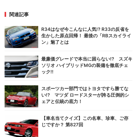
関連記事
R34はなぜ今こんなに人気!? R33の反省を
生かした原点回帰！ 最後の「RBスカイライ
ン」魅了とは
最廉価グレードで本当に困らない!? スズキ
ソリオ ハイブリッドMGの装備を徹底チェ
ック!!
スポーツカー部門ではトヨタですら勝てな
い!? マツダ ロードスターが誇る圧倒的シ
ェアと伝統の底力！
【車名当てクイズ】この名車、珍車、ご存
じですか？ 第827回