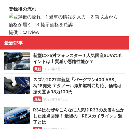
登録後の流れ
提供：carview!
最新記事
新型CX-5対フォレスター!! 人気国産SUVのポ
イントは上質感か悪路性能か？
最新
2026年3月15日
スズキ2027年新型「バーグマン400 ABS」
8/18発売 エタノール添加燃料に対応、価格は
据え置き98万100円
最新
2026年3月15日
R34はなぜ今こんなに人気!? R33の反省を生か
した原点回帰！ 最後の「RBスカイライン」魅
了とは