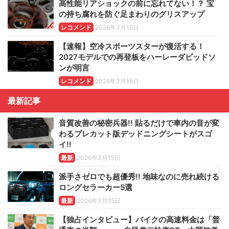
高性能リアショックの前に忘れてない！？ 宝
の持ち腐れを防ぐ足まわりのグリスアップ
レコメンド
2026年3月15日
【速報】空冷スポーツスターが復活する！
2027モデルでの再登板をハーレーダビッドソ
ンが明言
レコメンド
2026年3月15日
最新記事
音質改善の秘密兵器!! 貼るだけで車内の音が変
わるプレカット版デッドニングシートがスゴ
イ!!
最新
2026年3月15日
派手さゼロでも超優秀!! 地味なのに売れ続ける
ロングセラーカー5選
最新
2026年3月15日
【独占インタビュー】バイクの高速料金は「普