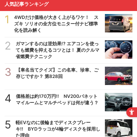
人気記事ランキング
1
4WDだけ価格が大きく上がるワケ！ ス
ズキ ソリオの全方位モニター付ナビ標準
化を読み解く
2
ガマンするのは逆効果!? エアコンを使っ
ても燃費を抑えるコツとは！ 夏のクルマ
省燃費テクニック
3
【車名当てクイズ】この名車、珍車、ご
存じですか？ 第828回
4
価格差は約170万円!! NV200バネット
マイルームとマルチベッドは何が違う？
5
軽EVなのに後輪までディスクブレー
キ!! BYDラッコが4輪ディスクを採用し
た理由