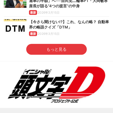
通車の半額」へ──自民党二輪車PT・大岡敏孝
座長が語る”4つの提言”の中身
最新
2026年3月15日
【今さら聞けない!?】これ、なんの略？ 自動車
界の略語クイズ「DTM」
最新
2026年3月15日
もっと見る